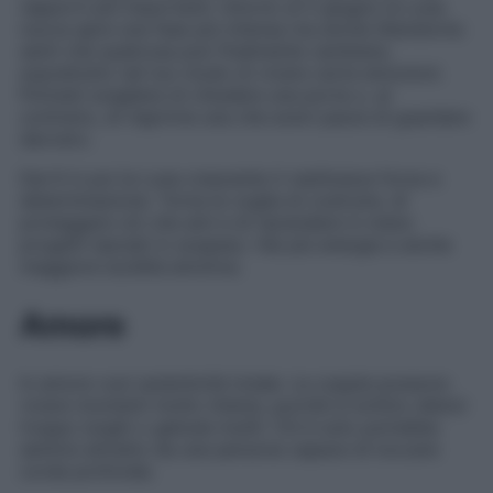
rapporti più importanti. Intorno al 5 giugno la Luna
nuova apre una fase più intensa ma anche liberatoria:
senti che qualcosa può finalmente cambiare,
soprattutto nel tuo modo di vivere certe emozioni.
Potresti scegliere di chiudere una porta o, al
contrario, di riaprirne una che avevi paura di guardare
davvero.
Dal 6 in poi la Luna crescente ti restituisce forza e
determinazione. Torna la voglia di costruire, di
proteggere ciò che ami e di riprendere in mano
progetti lasciati in sospeso. Hai più energia e anche
maggiore lucidità emotiva.
Amore
In amore vuoi autenticità totale. Le coppie possono
vivere momenti molto intensi, purché si evitino silenzi
troppo lunghi o gelosie inutili. Chi è solo potrebbe
sentirsi attratto da una persona capace di toccare
corde profonde.