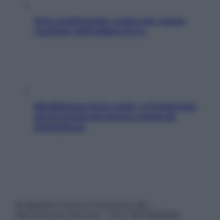
Aria condizionata: usala così, senza
rischiare raffreddore & Co.
Mindfulness tra le vette: a Cortina due
giorni lontani da stress e ansia da
smartphone
© Belpietro Edizioni Periodiche SRL –
Riproduzione riservata – P.Iva 13673600964