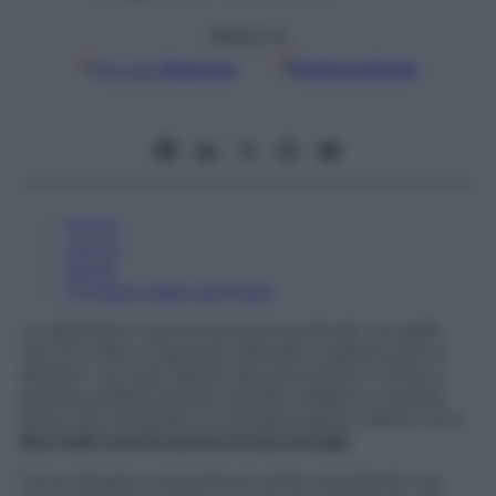
Seguici su
Google
Discover
Fonti preferite
Amore
Lavoro
Salute
Consiglio della settimana
La settimana ti porta emozioni profonde, di quelle
che non riesci a ignorare nemmeno quando provi a
distrarti. La Luna calante dei primi giorni ti invita a
lasciare andare tensioni, pensieri pesanti e vecchie
ferite che continuano a occupare spazio dentro di te.
Non tutto merita ancora la tua energia
.
C’è un bisogno crescente di verità, soprattutto nei