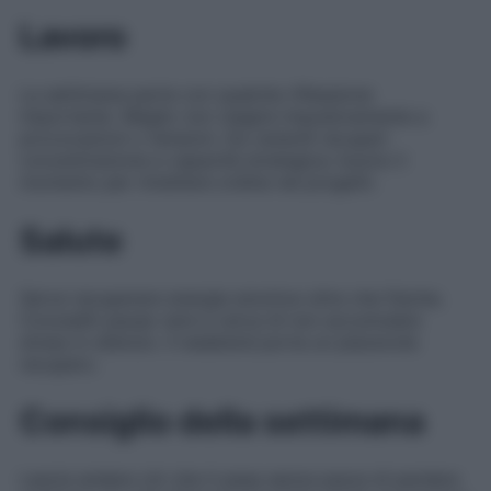
Lavoro
La settimana parte con qualche riflessione
importante. Meglio non reagire impulsivamente a
provocazioni o tensioni. Da venerdì recuperi
concentrazione e capacità strategica: buono il
momento per rimettere ordine nei progetti.
Salute
Serve recuperare energie emotive oltre che fisiche.
Concediti pause vere e cerca di non accumulare
stress in silenzio. Il weekend porta un piacevole
recupero.
Consiglio della settimana
Lascia andare ciò che ti pesa senza paura di perdere