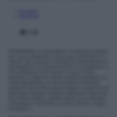
Chi siamo
Pubblicità
Facebook
X
Instagram
ATTENZIONE: Le informazioni contenute in questo
sito sono presentate a solo scopo informativo, in
nessun caso possono costituire la formulazione di
una diagnosi o la prescrizione di un trattamento, e
non intendono e non devono in alcun modo
sostituire il rapporto diretto medico-paziente o la
visita specialistica. Si raccomanda di chiedere
sempre il parere del proprio medico curante e/o di
specialisti riguardo qualsiasi indicazione riportata.
Se si hanno dubbi o quesiti sull’uso di un farmaco
è necessario contattare il proprio medico. Leggi il
Disclaimer »