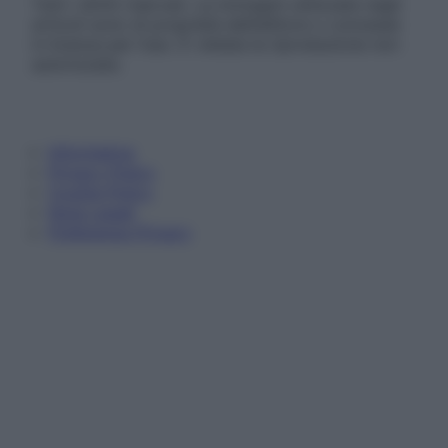
Tutti i diritti riservati. Le immagini utilizzate negli
articoli sono di proprietà dell’editore o concesse
in licenza per l’uso. È vietata la riproduzione non
autorizzata.
Informativa
Privacy Policy
Cookie Policy
Note Legali
Preferenze Privacy