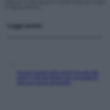
qualcosa. A volte liberarsi è il primo modo per tornare
a respirare davvero.
Leggi anche
Doccia, lavarsi tutti i giorni fa male alla
pelle? I miti da sfatare per proteggerla
davvero senza stressarla