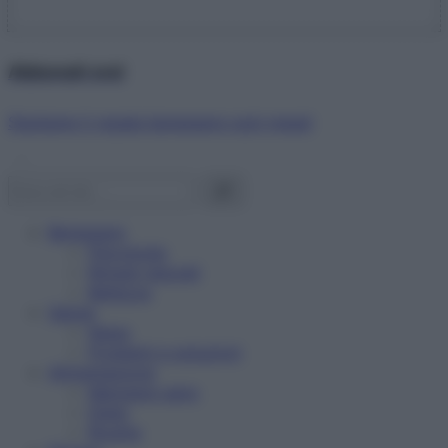
Abbonati ora!
Starbene ti regala benessere ogni mese!
Benessere
Psicologia
Rimedi naturali
Bellezza
Salute
News
Problemi e soluzioni
Alimentazione
Mangiare sano
Diete
Ricette