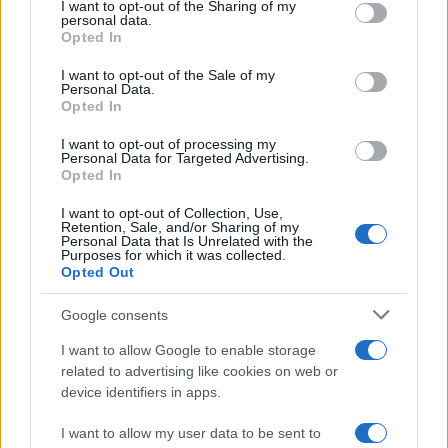
I want to opt-out of the Sharing of my
disclose it to other third parties.
personal data.
Opted In
Please note that this website/app uses one or more Google
services and may gather and store information including but
I want to opt-out of the Sale of my
Personal Data.
not limited to your visit or usage behaviour. You may click to
Opted In
grant or deny consent to Google and its third-party tags to
use your data for below specified purposes in below Google
I want to opt-out of processing my
consent section.
Personal Data for Targeted Advertising.
Opted In
I want to opt-out of Collection, Use,
Retention, Sale, and/or Sharing of my
Personal Data that Is Unrelated with the
Purposes for which it was collected.
Opted Out
Google consents
I want to allow Google to enable storage
related to advertising like cookies on web or
device identifiers in apps.
I want to allow my user data to be sent to