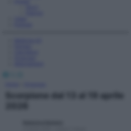
Fitness
Sport
Esercizi
Video
Podcast
Medicina AZ
Farmaci
Calcolatori
Oroscopo
Abbonamenti
Facebook
X
Instagram
Home
»
Oroscopo
Scorpione dal 13 al 19 aprile
2026
Redazione Starbene
13 Aprile 2026 – Lettura 1 minuto