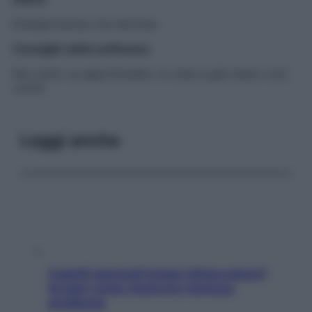
Energia buona, ma nervosa.
Consiglio della settimana
Non tutto va approfondito. A volte è già chiaro così
com’è.
Leggi anche
Capelli spezzati lungo l’attaccatura?
Scopri come risolvere l’annoso
problema