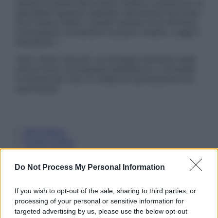
sempre il parere del proprio medico curante e/o di
specialisti riguardo qualsiasi indicazione riportata.
Se si hanno dubbi o quesiti sull’uso di un farmaco
è necessario contattare il proprio medico. Leggi il
Disclaimer »
Tutti i diritti riservati. Le immagini utilizzate negli
articoli sono di proprietà dell’editore o concesse
in licenza per l’uso. È vietata la riproduzione non
autorizzata.
Informativa
Privacy Policy
Cookie Policy
Note Legali
Do Not Process My Personal Information
Preferenze Privacy
If you wish to opt-out of the sale, sharing to third parties, or
processing of your personal or sensitive information for
targeted advertising by us, please use the below opt-out