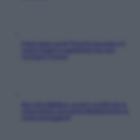
Fame dopo cena? Perché succede e 6
snack leggeri e appetitosi che non
rovinano il sonno
Non solo Maldive: scopri i coralli che si
nascondono nel nostro Mediterraneo (e
come proteggerli)