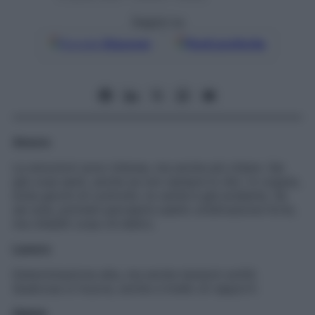
Seguici su
Google
Discover
Fonti preferite
Amore
Le emozioni sono intense, ma anche più chiare. Sai
già cosa senti, anche se non sempre lo dici. In coppia,
evita giochi di controllo: la verità è già evidente. Se
sei sola, potresti percepire subito un’attrazione forte,
ma chiediti cosa c’è dietro.
Lavoro
Determinazione alta, ma anche tensioni sottili.
Qualcosa si muove, anche a livello di rapporti.
Salute