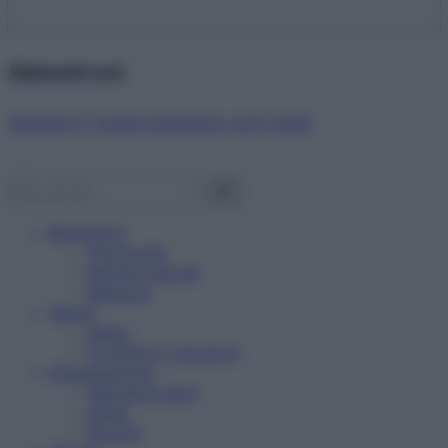
Abbonati ora!
Starbene ti regala benessere ogni mese!
Benessere
Psicologia
Rimedi naturali
Bellezza
Salute
News
Problemi e soluzioni
Alimentazione
Mangiare sano
Diete
Ricette