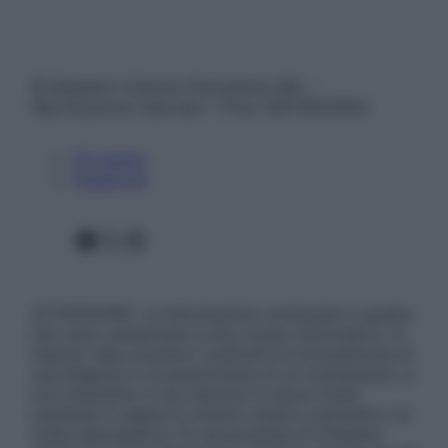
© Belpietro Edizioni Periodiche SRL –
Riproduzione riservata – P.Iva 13673600964
Chi siamo
Pubblicità
Facebook
X
Instagram
ATTENZIONE: Le informazioni contenute in questo
sito sono presentate a solo scopo informativo, in
nessun caso possono costituire la formulazione di
una diagnosi o la prescrizione di un trattamento, e
non intendono e non devono in alcun modo
sostituire il rapporto diretto medico-paziente o la
visita specialistica. Si raccomanda di chiedere