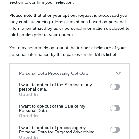
section to confirm your selection.
Please note that after your opt-out request is processed you
may continue seeing interest-based ads based on personal
information utilized by us or personal information disclosed to
third parties prior to your opt-out.
You may separately opt-out of the further disclosure of your
personal information by third parties on the IAB’s list of
downstream participants.
Personal Data Processing Opt Outs
This information may also be disclosed by us to third parties
on the IAB’s List of Downstream Participants that may further
I want to opt-out of the Sharing of my
disclose it to other third parties.
personal data.
Opted In
Please note that this website/app uses one or more Google
services and may gather and store information including but
I want to opt-out of the Sale of my
Personal Data.
not limited to your visit or usage behaviour. You may click to
Opted In
grant or deny consent to Google and its third-party tags to
use your data for below specified purposes in below Google
I want to opt-out of processing my
consent section.
Personal Data for Targeted Advertising.
Opted In