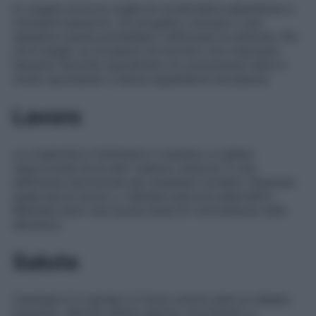
In coppia torna la voglia di condividere esperienze e
momenti piacevoli. Un progetto comune o una
semplice uscita potrebbero rafforzare la sintonia. Per
chi è single, le occasioni di incontro non mancano.
Saranno favorite soprattutto le conoscenze nate in
modo spontaneo e senza aspettative eccessive.
Lavoro
La creatività e l’ottimismo ti aiutano a vedere
opportunità dove altri vedono ostacoli. È una
settimana favorevole per ampliare contatti, imparare
qualcosa di nuovo o valutare percorsi alternativi.
Mantieni però una buona dose di concretezza nelle
decisioni.
Salute
L’energia è in ripresa e il buon umore sarà un alleato
prezioso. Attività all’aria aperta, movimento e