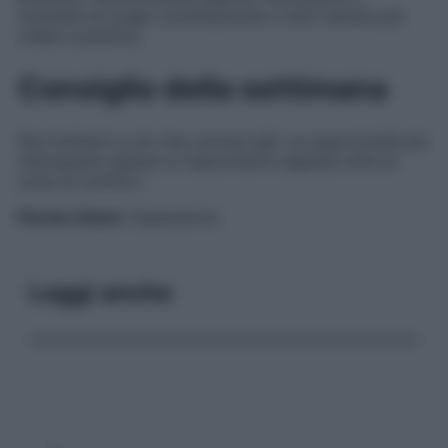
momenti di svago contribuiranno a farti sentire più
vitale e positiva.
Consiglio della settimana
Non limitarti a ciò che conosci già. Le opportunità più
interessanti spesso si nascondono appena oltre la
zona di comfort.
Parola chiave
: Espansione.
Leggi anche