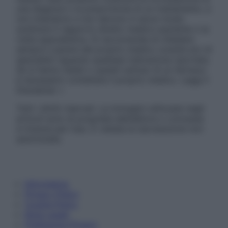
una diagnosi o la prescrizione di un trattamento, e
non intendono e non devono in alcun modo
sostituire il rapporto diretto medico-paziente o la
visita specialistica. Si raccomanda di chiedere
sempre il parere del proprio medico curante e/o di
specialisti riguardo qualsiasi indicazione riportata.
Se si hanno dubbi o quesiti sull’uso di un farmaco
è necessario contattare il proprio medico. Leggi il
Disclaimer »
Tutti i diritti riservati. Le immagini utilizzate negli
articoli sono di proprietà dell’editore o concesse
in licenza per l’uso. È vietata la riproduzione non
autorizzata.
Informativa
Privacy Policy
Cookie Policy
Note Legali
Preferenze Privacy