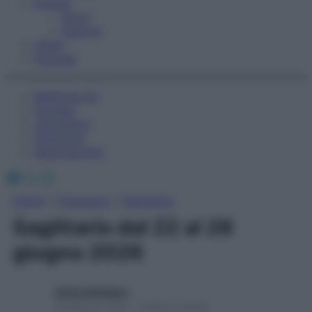
Fitness
Sport
Esercizi
Video
Podcast
Medicina AZ
Farmaci
Calcolatori
Oroscopo
Abbonamenti
Facebook
X
Instagram
Home
»
Oroscopo
»
Sagittario
Sagittario dal 22 al 28
giugno 2026
Giulia Gambaro
22 Giugno 2026 – Lettura 2 minuti