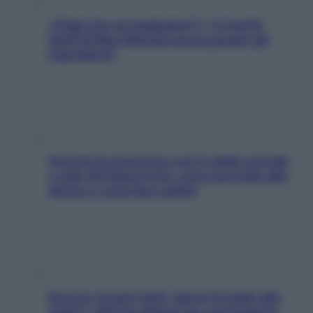
«Oggi che se magnamo?»: 4 ricette
facili di Max Mariola senza pesare gli
ingredienti
Perché la pressione con il caldo scende
e sale all’improvviso: cosa succede alle
donne e cosa fare subito
Doccia, lavarsi tutti i giorni fa male alla
pelle? I miti da sfatare per proteggerla