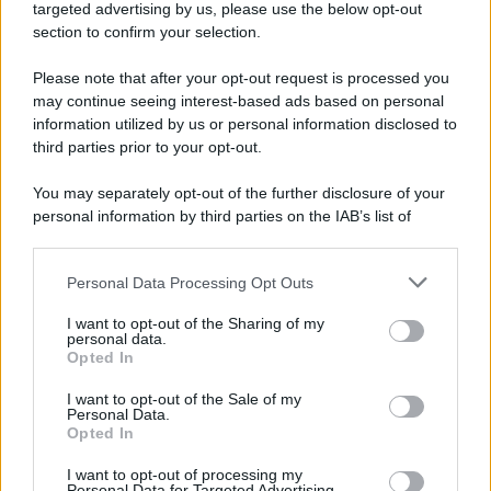
targeted advertising by us, please use the below opt-out
section to confirm your selection.
Please note that after your opt-out request is processed you
may continue seeing interest-based ads based on personal
information utilized by us or personal information disclosed to
third parties prior to your opt-out.
You may separately opt-out of the further disclosure of your
personal information by third parties on the IAB’s list of
downstream participants.
Personal Data Processing Opt Outs
This information may also be disclosed by us to third parties
on the IAB’s List of Downstream Participants that may further
I want to opt-out of the Sharing of my
disclose it to other third parties.
personal data.
Opted In
Please note that this website/app uses one or more Google
services and may gather and store information including but
I want to opt-out of the Sale of my
Personal Data.
not limited to your visit or usage behaviour. You may click to
Opted In
grant or deny consent to Google and its third-party tags to
use your data for below specified purposes in below Google
I want to opt-out of processing my
consent section.
Personal Data for Targeted Advertising.