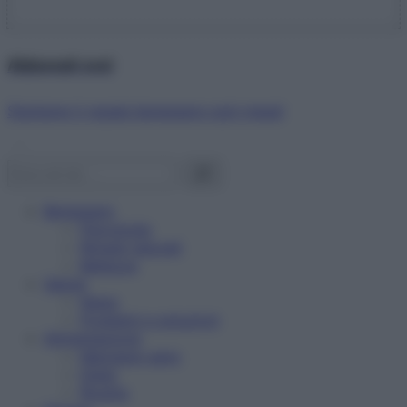
Abbonati ora!
Starbene ti regala benessere ogni mese!
Benessere
Psicologia
Rimedi naturali
Bellezza
Salute
News
Problemi e soluzioni
Alimentazione
Mangiare sano
Diete
Ricette