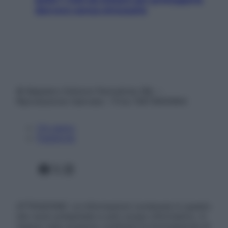
davvero senza stressarla
© Belpietro Edizioni Periodiche SRL –
Riproduzione riservata – P.Iva 13673600964
Chi siamo
Pubblicità
Facebook
X
Instagram
ATTENZIONE: Le informazioni contenute in questo
sito sono presentate a solo scopo informativo, in
nessun caso possono costituire la formulazione di