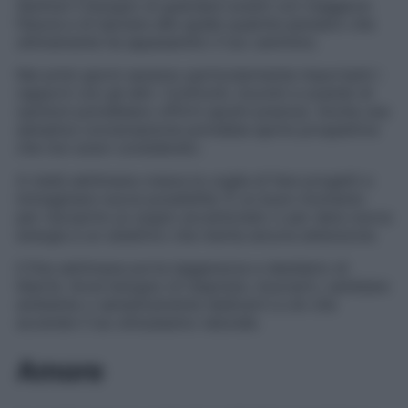
Sentirai il bisogno di guardare avanti con maggiore
fiducia e di lasciare alle spalle qualche pensiero che
ultimamente ha appesantito il tuo cammino.
Nei primi giorni saranno particolarmente importanti i
rapporti con gli altri. Confronti, incontri e scambi di
opinioni potrebbero offrirti spunti preziosi. Anche una
semplice conversazione potrebbe aprire prospettive
che non avevi considerato.
A metà settimana cresce la voglia di fare progetti e
immaginare nuove possibilità. È un buon momento
per riscoprire un sogno accantonato o per dare nuova
energia a un obiettivo che merita ancora attenzione.
Il fine settimana porta leggerezza e desiderio di
libertà. Avrai bisogno di respirare, muoverti, cambiare
ambiente o semplicemente dedicarti a ciò che
accende il tuo entusiasmo naturale.
Amore