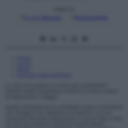
Seguici su
Google
Discover
Fonti preferite
Amore
Lavoro
Salute
Consiglio della settimana
La vita trova sempre un modo per sorprenderti
quando smetti di guardare soltanto la meta e impari
ad apprezzare il viaggio.
Questa settimana porta un’energia vivace e stimolante
che risveglia il tuo desiderio di scoperta. La Luna
crescente favorisce l’espansione, le nuove idee e tutto
ciò che può aiutarti a uscire da vecchi schemi.