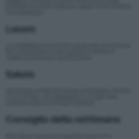
potrebbe incontrare qualcuno capace di far sorridere
con naturalezza.
Lavoro
Le soddisfazioni arriveranno grazie alla tua costanza.
Non sottovalutare le tue capacità e continua a
credere nel percorso che hai iniziato.
Salute
Hai bisogno di dedicare tempo al benessere interiore.
Un po’ di relax, una passeggiata o un buon libro
potranno aiutarti a ritrovare equilibrio.
Consiglio della settimana
Abbi fiducia nei piccoli progressi: sono loro a