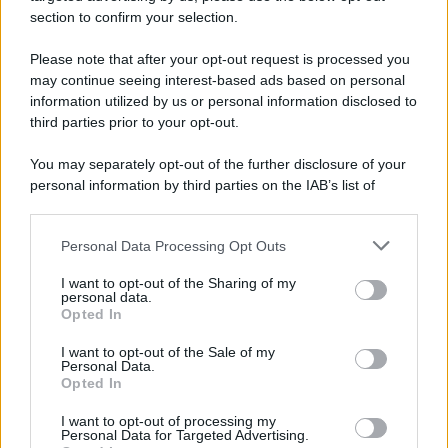
section to confirm your selection.
Please note that after your opt-out request is processed you
may continue seeing interest-based ads based on personal
information utilized by us or personal information disclosed to
third parties prior to your opt-out.
You may separately opt-out of the further disclosure of your
personal information by third parties on the IAB’s list of
downstream participants.
Personal Data Processing Opt Outs
This information may also be disclosed by us to third parties
on the IAB’s List of Downstream Participants that may further
I want to opt-out of the Sharing of my
disclose it to other third parties.
personal data.
Opted In
Please note that this website/app uses one or more Google
services and may gather and store information including but
I want to opt-out of the Sale of my
Personal Data.
not limited to your visit or usage behaviour. You may click to
Opted In
grant or deny consent to Google and its third-party tags to
use your data for below specified purposes in below Google
I want to opt-out of processing my
consent section.
Personal Data for Targeted Advertising.