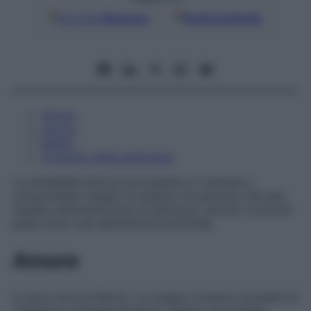
Google
Discover
Fonti preferite
Amore
Lavoro
Salute
Consiglio della settimana
La sensibilità sarà la tua bussola e ti aiuterà a
comprendere meglio te stessa e le persone che ami.
Questa settimana parla di dolcezza, ascolto e piccoli
passi verso una serenità più profonda.
Amore
Il cuore ritrova fiducia. Le coppie vivranno momenti di
maggiore vicinanza emotiva, mentre chi è single