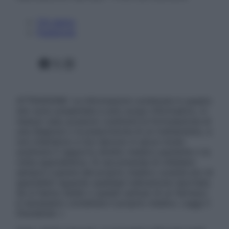
Chi siamo
Pubblicità
Facebook
X
Instagram
ATTENZIONE: Le informazioni contenute in questo
sito sono presentate a solo scopo informativo, in
nessun caso possono costituire la formulazione di
una diagnosi o la prescrizione di un trattamento, e
non intendono e non devono in alcun modo
sostituire il rapporto diretto medico-paziente o la
visita specialistica. Si raccomanda di chiedere
sempre il parere del proprio medico curante e/o di
specialisti riguardo qualsiasi indicazione riportata.
Se si hanno dubbi o quesiti sull’uso di un farmaco
è necessario contattare il proprio medico. Leggi il
Disclaimer »