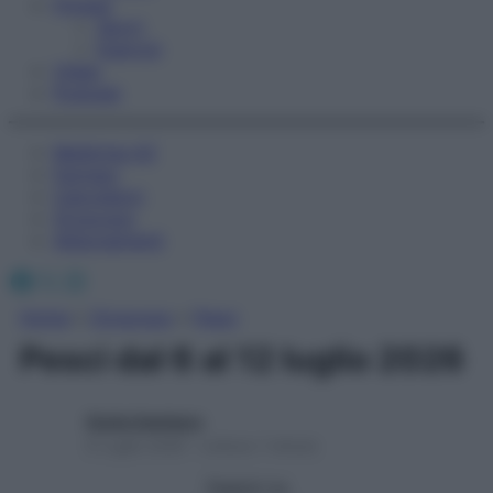
Fitness
Sport
Esercizi
Video
Podcast
Medicina AZ
Farmaci
Calcolatori
Oroscopo
Abbonamenti
Facebook
X
Instagram
Home
»
Oroscopo
»
Pesci
Pesci dal 6 al 12 luglio 2026
Giulia Gambaro
6 Luglio 2026 – Lettura 1 minuto
Seguici su