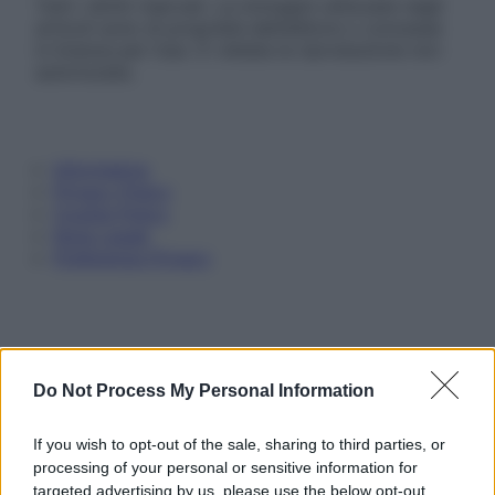
Tutti i diritti riservati. Le immagini utilizzate negli
articoli sono di proprietà dell’editore o concesse
in licenza per l’uso. È vietata la riproduzione non
autorizzata.
Informativa
Privacy Policy
Cookie Policy
Note Legali
Preferenze Privacy
Do Not Process My Personal Information
If you wish to opt-out of the sale, sharing to third parties, or
processing of your personal or sensitive information for
targeted advertising by us, please use the below opt-out