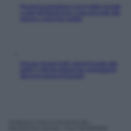
Perché la pressione con il caldo scende
e sale all’improvviso: cosa succede alle
donne e cosa fare subito
Doccia, lavarsi tutti i giorni fa male alla
pelle? I miti da sfatare per proteggerla
davvero senza stressarla
© Belpietro Edizioni Periodiche SRL –
Riproduzione riservata – P.Iva 13673600964