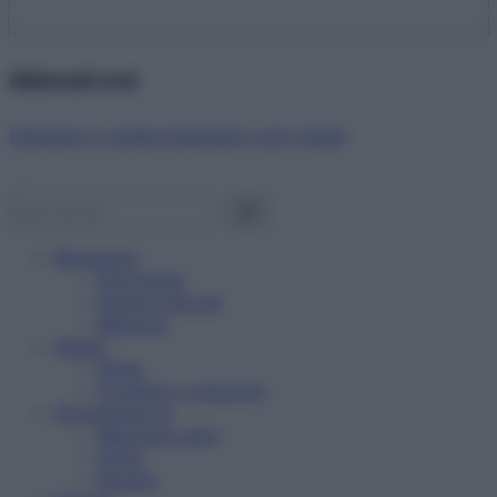
Abbonati ora!
Starbene ti regala benessere ogni mese!
Benessere
Psicologia
Rimedi naturali
Bellezza
Salute
News
Problemi e soluzioni
Alimentazione
Mangiare sano
Diete
Ricette