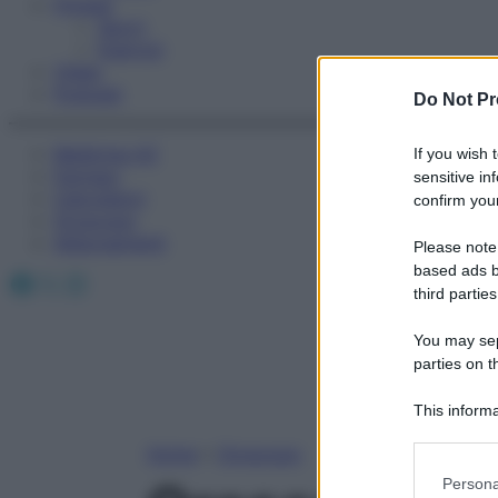
Fitness
Sport
Esercizi
Video
Podcast
Do Not Pr
Medicina AZ
If you wish 
Farmaci
sensitive in
Calcolatori
confirm your
Oroscopo
Abbonamenti
Please note
based ads b
Facebook
X
Instagram
third parties
You may sepa
parties on t
This informa
Participants
Home
»
Oroscopo
Please note
Persona
information 