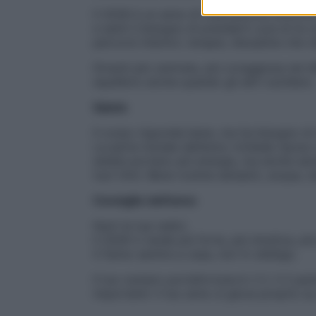
Il 2026 è un anno di maturazione emotiva. 
e senti il bisogno di prenderti cura di te 
percorsi interiori, terapie, discipline che r
Diventi più centrata, più coraggiosa nel d
equilibrio anche quando gli altri oscillano.
Salute
Il corpo risponde bene, ma ha bisogno di 
La parte iniziale dell’anno richiede ripo
estate portano più energia, ma anche sensi
tuoi ritmi. Bene routine semplici, acqua, na
Consiglio dell’anno
Nutri le tue radici.
Il 2026 ti rende più forte, più intuitiva, p
ti fanno sentire a casa, non in obbligo.
Il tuo numero portafortuna è: il 2. Il 2 par
importanti: il tuo anno si gioca proprio s