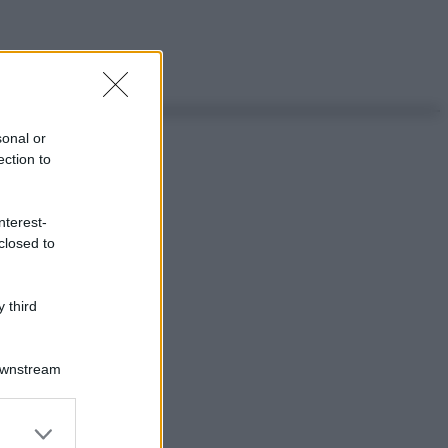
sonal or
ection to
nterest-
closed to
 third
Downstream
er and store
to grant or