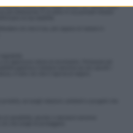
Riscopri confini sani, impari a dire “no” senza colpa
con più attenzione. È un anno in cui potresti iniziare
afforzano la tua stabilità.
ifendere ciò che è tuo, più capace di restare in
regolarità.
so e un approccio dolce al movimento. Primavera ed
bilità gastrica e tensioni emotive se non ascolti i
tura, e tutto ciò che ti riporta al respiro.
iù protetta, se scegli relazioni, ambienti e progetti che
la di sensibilità, ascolto e decisioni emotive
u ciò che scegli di proteggere.