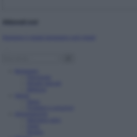
Abbonati ora!
Starbene ti regala benessere ogni mese!
Benessere
Psicologia
Rimedi naturali
Bellezza
Salute
News
Problemi e soluzioni
Alimentazione
Mangiare sano
Diete
Ricette