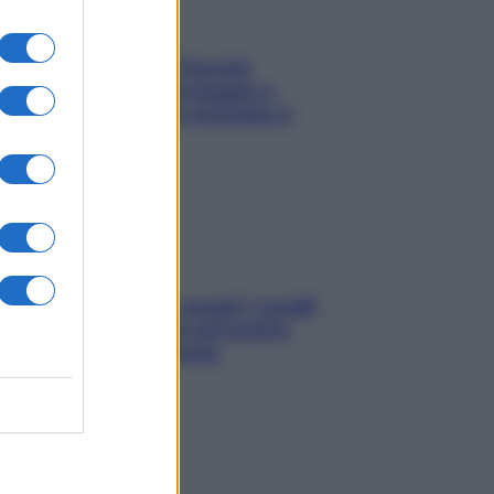
Fame dopo cena? Perché
succede e 6 snack leggeri e
appetitosi che non rovinano il
sonno
Non solo Maldive: scopri i coralli
che si nascondono nel nostro
Mediterraneo (e come
proteggerli)