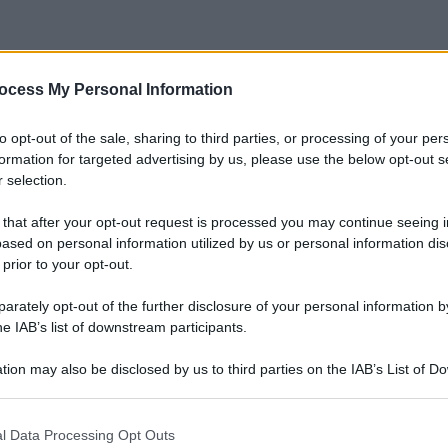
ocess My Personal Information
to opt-out of the sale, sharing to third parties, or processing of your per
formation for targeted advertising by us, please use the below opt-out s
 selection.
 that after your opt-out request is processed you may continue seeing i
ased on personal information utilized by us or personal information dis
 prior to your opt-out.
rately opt-out of the further disclosure of your personal information by
he IAB’s list of downstream participants.
tion may also be disclosed by us to third parties on the IAB’s List of 
 that may further disclose it to other third parties.
 that this website/app uses one or more Google services and may gath
l Data Processing Opt Outs
including but not limited to your visit or usage behaviour. You may click 