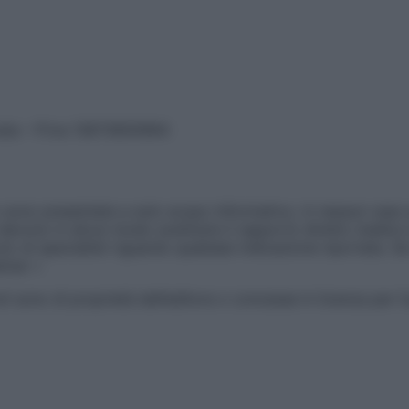
vata – P.Iva 13673600964
sono presentate a solo scopo informativo, in nessun caso p
devono in alcun modo sostituire il rapporto diretto medico-p
 di specialisti riguardo qualsiasi indicazione riportata. Se
aimer »
ticoli sono di proprietà dell’editore o concesse in licenza per 