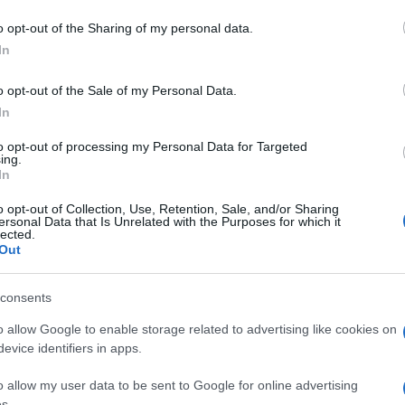
ancro 2026
 to Google and its third-party tags to use your data for below specifi
o opt-out of the Sharing of my personal data.
ogle consent section.
In
o opt-out of the Sale of my Personal Data.
Le
In
to opt-out of processing my Personal Data for Targeted
ti preferite
ing.
In
o opt-out of Collection, Use, Retention, Sale, and/or Sharing
ersonal Data that Is Unrelated with the Purposes for which it
lected.
Out
fica lasciare entrare solo ciò che fa bene”.
consents
curezza emotiva. È un anno che ti invita a rimettere a
o allow Google to enable storage related to advertising like cookies on
gli spazi – mentali, affettivi, quotidiani – per sentirti
evice identifiers in apps.
e sono di ascolto, di introspezione, di piccoli
 stabile. Dalla primavera inizia un ciclo più aperto,
o allow my user data to be sent to Google for online advertising
s.