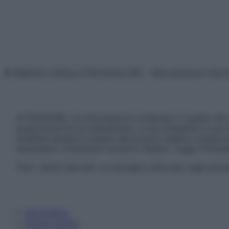
© Belpietro Edizioni Periodiche SRL – Riproduzione riser
ATTENZIONE: Le informazioni contenute in questo sito 
prescrizione di un trattamento, e non intendono e non 
chiedere sempre il parere del proprio medico curante e/o
necessario contattare il proprio medico. Leggi il Discl
Tutti i diritti riservati. Le immagini utilizzate negli ar
Informativa
Privacy Policy