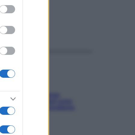
ed purposes
ggi anche
Capelli spezzati lungo
l’attaccatura? Scopri come
risolvere l’annoso problema