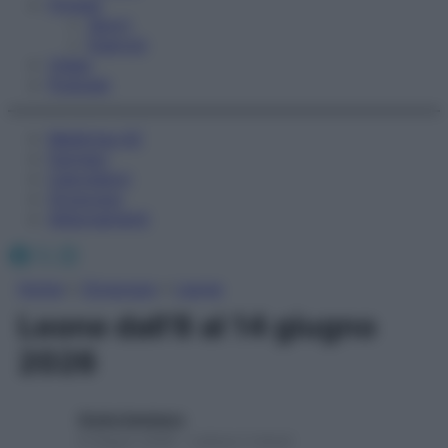
Fitness
Sport
Esercizi
Video
Podcast
Medicina AZ
Farmaci
Calcolatori
Oroscopo
Abbonamenti
Facebook
X
Instagram
Home
»
Oroscopo
»
Leone
Leone dall’8 al 14 giugno
2026
Giulia Gambaro
8 Giugno 2026 – Lettura 2 minuti