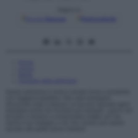
Seguici su
Google
Discover
Fonti preferite
Amore
Lavoro
Salute
Consiglio della settimana
Questa settimana ti invita a dosare forza e sensibilità
con maggiore equilibrio. Non sarà necessario
dimostrare nulla a nessuno: la tua luce naturale saprà
emergere anche nei momenti più tranquilli. I giorni che
arrivano ti aiutano a comprendere meglio ciò che
merita il tuo impegno e ciò che, invece, può essere
lasciato alle spalle senza rimpianti.