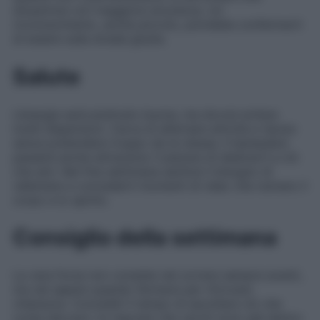
situazione con maggiore sicurezza. Un
riconoscimento, anche piccolo, potrebbe confermarti
di essere sulla strada giusta.
Salute
L’energia sarà piuttosto buona, ma dovrai evitare
inutili dispersioni. Cerca di alternare attività e riposo
senza pretendere troppo da te stessa. Il benessere
passerà anche attraverso il piacere di dedicarti a ciò
che ami. Nel fine settimana sentirai il bisogno di
rallentare e concederti momenti di relax che nutrano il
corpo e lo spirito.
Consiglio della settimana
La vera forza non consiste nel correre sempre avanti,
ma nel sapere quando fermarsi per ritrovare
chiarezza. Concediti il tempo di ascoltare ciò che
conta davvero: le risposte che cerchi sono già dentro