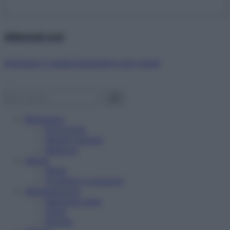
Abbonati ora!
Starbene ti regala benessere ogni mese!
Benessere
Psicologia
Rimedi naturali
Bellezza
Salute
News
Problemi e soluzioni
Alimentazione
Mangiare sano
Diete
Ricette