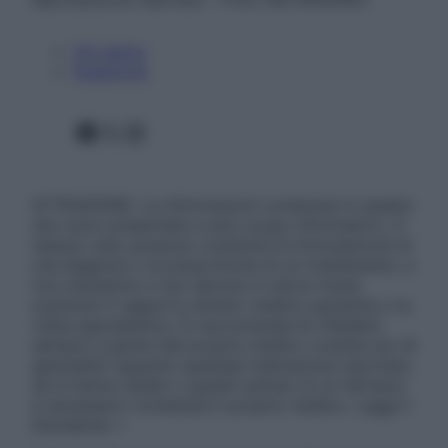
Chi siamo
Pubblicità
Facebook
X
Instagram
ATTENZIONE: Le informazioni contenute in questo
sito sono presentate a solo scopo informativo, in
nessun caso possono costituire la formulazione di
una diagnosi o la prescrizione di un trattamento, e
non intendono e non devono in alcun modo
sostituire il rapporto diretto medico-paziente o la
visita specialistica. Si raccomanda di chiedere
sempre il parere del proprio medico curante e/o di
specialisti riguardo qualsiasi indicazione riportata.
Se si hanno dubbi o quesiti sull’uso di un farmaco
è necessario contattare il proprio medico. Leggi il
Disclaimer »