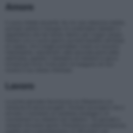
Amore
Il cuore chiede sincerità. Se vivi una relazione stabile,
potresti sentire il bisogno di condividere desideri e
aspettative che hai tenuto dentro per troppo tempo.
Parlare con il cuore aperto porterà benefici all’intesa
di coppia. Chi è single potrebbe vivere un incontro
interessante, soprattutto nella seconda parte della
settimana, quando il desiderio di mettersi in gioco
tornerà più forte. Evita però di inseguire chi non
mostra il tuo stesso interesse.
Lavoro
Le prime giornate favoriscono la riflessione e la
revisione di alcuni progetti. Potresti accorgerti che è
arrivato il momento di cambiare strategia o di
concentrarti su obiettivi più realistici. Tra giovedì e
venerdì ritroverai spirito d’iniziativa e determinazione,
qualità che ti permetteranno di affrontare una