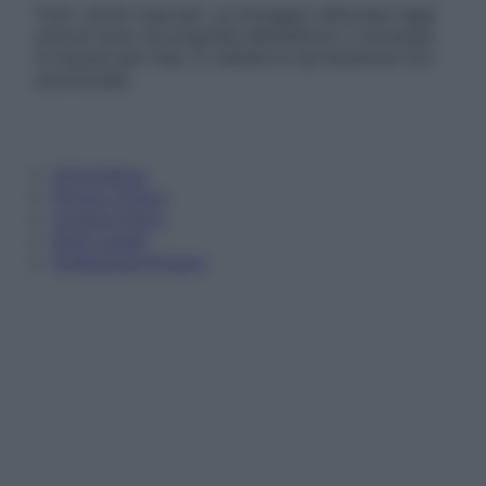
Tutti i diritti riservati. Le immagini utilizzate negli
articoli sono di proprietà dell’editore o concesse
in licenza per l’uso. È vietata la riproduzione non
autorizzata.
Informativa
Privacy Policy
Cookie Policy
Note Legali
Preferenze Privacy