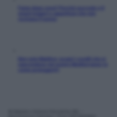
Fame dopo cena? Perché succede e 6
snack leggeri e appetitosi che non
rovinano il sonno
Non solo Maldive: scopri i coralli che si
nascondono nel nostro Mediterraneo (e
come proteggerli)
© Belpietro Edizioni Periodiche SRL –
Riproduzione riservata – P.Iva 13673600964