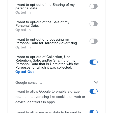
on the IAB’s List of Downstream Participants that may further
I want to opt-out of the Sharing of my
disclose it to other third parties.
personal data.
Opted In
Please note that this website/app uses one or more Google
services and may gather and store information including but
I want to opt-out of the Sale of my
Personal Data.
not limited to your visit or usage behaviour. You may click to
Opted In
grant or deny consent to Google and its third-party tags to
use your data for below specified purposes in below Google
I want to opt-out of processing my
consent section.
Personal Data for Targeted Advertising.
Opted In
I want to opt-out of Collection, Use,
Retention, Sale, and/or Sharing of my
Personal Data that Is Unrelated with the
Purposes for which it was collected.
Opted Out
Google consents
I want to allow Google to enable storage
related to advertising like cookies on web or
device identifiers in apps.
I want to allow my user data to be sent to