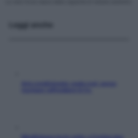
La vera forza nasce dalla capacità di restare autentici.
Leggi anche
Aria condizionata: usala così, senza
rischiare raffreddore & Co.
Mindfulness tra le vette: a Cortina due