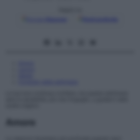
Seguici su
Google
Discover
Fonti preferite
Amore
Lavoro
Salute
Consiglio della settimana
La tua luce continua a brillare, ma questa settimana
sarà la sensibilità, più che l’orgoglio, a guidarti nelle
scelte migliori.
Amore
Le relazioni diventano più profonde quando lasci