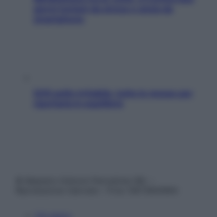
giorni lontani da stress e ansia da
smartphone
SOS pelle irritabile: tutte le mosse per
riportarla in equilibrio
© Belpietro Edizioni Periodiche SRL –
Riproduzione riservata – P.Iva 13673600964
Chi siamo