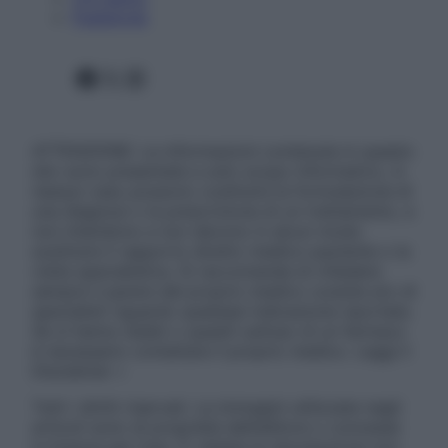
Pubblicità
Facebook
X
Instagram
ATTENZIONE: Le informazioni contenute in questo
sito sono presentate a solo scopo informativo, in
nessun caso possono costituire la formulazione di
una diagnosi o la prescrizione di un trattamento, e
non intendono e non devono in alcun modo
sostituire il rapporto diretto medico-paziente o la
visita specialistica. Si raccomanda di chiedere
sempre il parere del proprio medico curante e/o di
specialisti riguardo qualsiasi indicazione riportata.
Se si hanno dubbi o quesiti sull’uso di un farmaco
è necessario contattare il proprio medico. Leggi il
Disclaimer »
Tutti i diritti riservati. Le immagini utilizzate negli
articoli sono di proprietà dell’editore o concesse
in licenza per l’uso. È vietata la riproduzione non