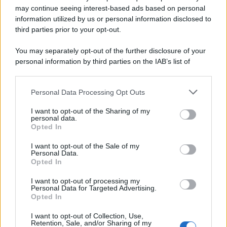
may continue seeing interest-based ads based on personal
information utilized by us or personal information disclosed to
third parties prior to your opt-out.
You may separately opt-out of the further disclosure of your
personal information by third parties on the IAB’s list of
downstream participants.
Personal Data Processing Opt Outs
This information may also be disclosed by us to third parties
on the IAB’s List of Downstream Participants that may further
I want to opt-out of the Sharing of my
disclose it to other third parties.
personal data.
Opted In
Please note that this website/app uses one or more Google
services and may gather and store information including but
I want to opt-out of the Sale of my
Personal Data.
not limited to your visit or usage behaviour. You may click to
Opted In
grant or deny consent to Google and its third-party tags to
use your data for below specified purposes in below Google
I want to opt-out of processing my
consent section.
Personal Data for Targeted Advertising.
Opted In
I want to opt-out of Collection, Use,
Retention, Sale, and/or Sharing of my