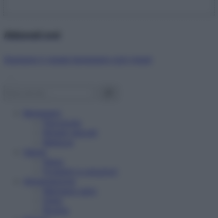
Abbonati ora!
Starbene ti regala benessere ogni mese!
Benessere
Psicologia
Rimedi naturali
Bellezza
Salute
News
Problemi e soluzioni
Alimentazione
Mangiare sano
Diete
Ricette