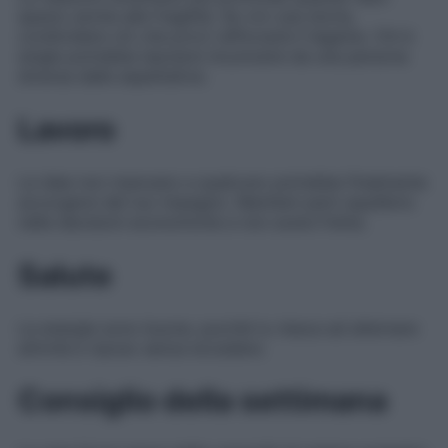
spazio anche alle fragilità. Se vivi una storia,
condividere ciò che provi rafforzerà il legame. Chi è
single potrebbe lasciarsi incuriosire da una persona
diversa dalle aspettative.
Lavoro
Le idee non mancano e qualcuno potrebbe finalmente
accorgersi del tuo impegno. Mantieni però equilibrio
nelle decisioni economiche e non avere fretta.
Salute
Le energie sono buone, purché tu riesca ad alternare
attività e riposo senza eccedere.
Consiglio della settimana