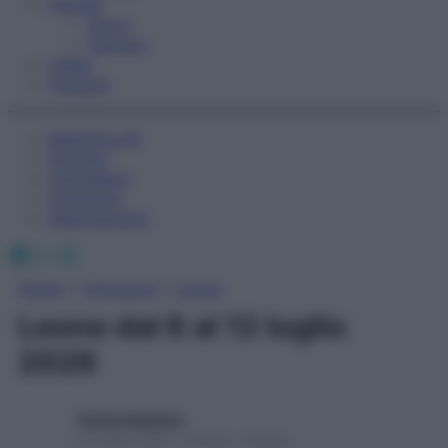
Fitness
Sport
Esercizi
Video
Podcast
Medicina AZ
Farmaci
Calcolatori
Oroscopo
Abbonamenti
Facebook
X
Instagram
Home
»
Oroscopo
»
Leone
Leone dal 6 al 12 luglio
2026
Giulia Gambaro
6 Luglio 2026 – Lettura 1 minuto