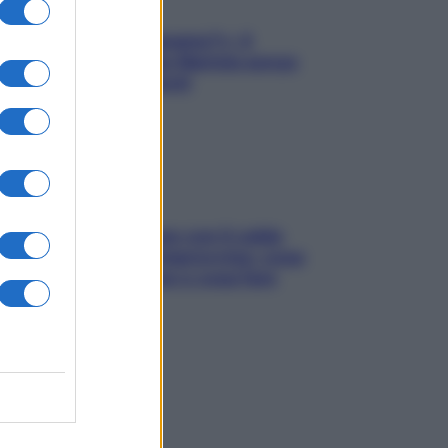
«Oggi che se magnamo?»: 4
ricette facili di Max Mariola senza
pesare gli ingredienti
Perché la pressione con il caldo
scende e sale all’improvviso: cosa
succede alle donne e cosa fare
subito