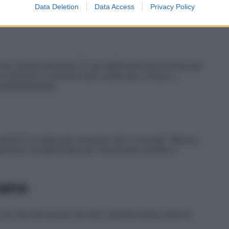
oscenze più promettenti saranno quelle che
Data Deletion
Data Access
Privacy Policy
una risorsa preziosa. È una settimana favorevole per
attività e costruire basi solide per il futuro. I
immediatamente.
ntirti in colpa per le pause che ti concedi. Riposo,
à saranno fondamentali per mantenere lucidità e
mana
 ciò che hai ancora da fare. Guarda anche tutta la