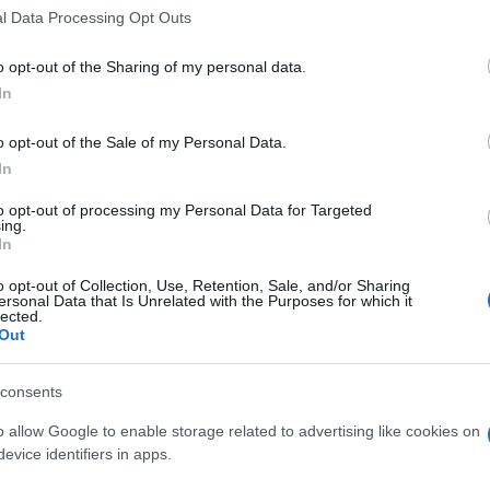
al 22 al 28 giugn
 that this website/app uses one or more Google services and may gath
l Data Processing Opt Outs
including but not limited to your visit or usage behaviour. You may click 
 to Google and its third-party tags to use your data for below specifi
o opt-out of the Sharing of my personal data.
ogle consent section.
In
Le
o opt-out of the Sale of my Personal Data.
In
ti preferite
to opt-out of processing my Personal Data for Targeted
ing.
In
o opt-out of Collection, Use, Retention, Sale, and/or Sharing
ersonal Data that Is Unrelated with the Purposes for which it
lected.
Out
consents
o allow Google to enable storage related to advertising like cookies on
lo passo, ma con la costanza di chi continua a
evice identifiers in apps.
ora visibile.