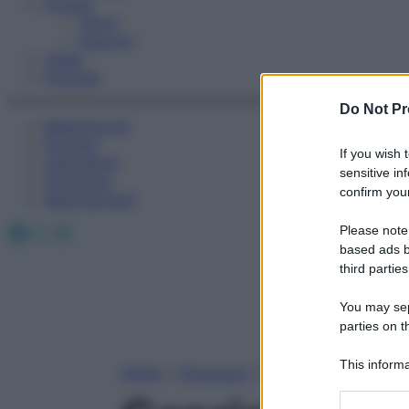
Fitness
Sport
Esercizi
Video
Podcast
Do Not Pr
Medicina AZ
Farmaci
If you wish 
Calcolatori
sensitive in
Oroscopo
confirm your
Abbonamenti
Facebook
X
Instagram
Please note
based ads b
third parties
You may sepa
parties on t
This informa
Home
»
Oroscopo
»
Capricorno
Participants