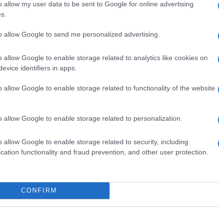
o allow my user data to be sent to Google for online advertising
l valore del percorso che stai costruendo. La Luna
s.
ine e rafforza la tua capacità di trasformare le
alcune situazioni richiedono ancora pazienza, stai
to allow Google to send me personalized advertising.
le priorità reali, evitando di disperdere energie in
o allow Google to enable storage related to analytics like cookies on
lità sulle spalle, ma non tutto deve essere risolto
evice identifiers in apps.
 sarà più che sufficiente.
o allow Google to enable storage related to functionality of the website
conferma, un incoraggiamento o semplicemente
 a una scelta importante. Fidati della tua
 per affrontare ciò che verrà.
o allow Google to enable storage related to personalization.
llentare e dedicare più spazio alla sfera personale.
o offrirti più sostegno di quanto immagini.
o allow Google to enable storage related to security, including
 forte.
cation functionality and fraud prevention, and other user protection.
CONFIRM
o equilibrio tra doveri e momenti condivisi. Un gesto
l rapporto. Per chi è single, cresce il desiderio di