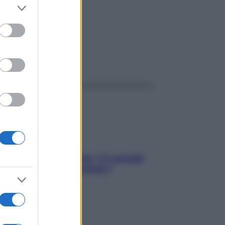
o 2026
er and store
to grant or
ed purposes
ggi anche
Sicurezza al volante: i 5 consigli
dell’ex pilota di Formula 1