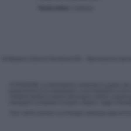
Parola chiave
: Costanza.
© Belpietro Edizioni Periodiche SRL – Riproduzione riser
ATTENZIONE: Le informazioni contenute in questo sito 
prescrizione di un trattamento, e non intendono e non 
chiedere sempre il parere del proprio medico curante e/o
necessario contattare il proprio medico. Leggi il Discl
Tutti i diritti riservati. Le immagini utilizzate negli ar