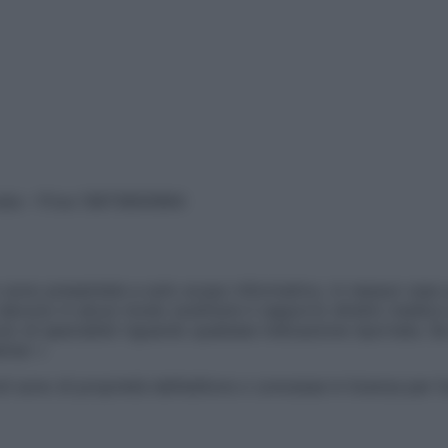
vata – P.Iva 13673600964
sono presentate a solo scopo informativo, in nessun caso p
devono in alcun modo sostituire il rapporto diretto medico-p
 di specialisti riguardo qualsiasi indicazione riportata. Se
aimer »
ticoli sono di proprietà dell’editore o concesse in licenza per 