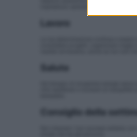
relazioni autentiche e affidabili. Le con
trasmettono serenità e fiducia.
Lavoro
La tua determinazione continua a essere 
consolidare progetti, organizzare meglio le 
risultati arriveranno, anche se non tutti 
Salute
Hai bisogno di recuperare energie senza se
ritmi equilibrati e momenti di tranquillit
benessere.
Consiglio della setti
Non misurare i tuoi successi soltanto con
strada che hai già percorso.