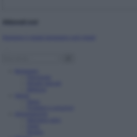
Abbonati ora!
Starbene ti regala benessere ogni mese!
Benessere
Psicologia
Rimedi naturali
Bellezza
Salute
News
Problemi e soluzioni
Alimentazione
Mangiare sano
Diete
Ricette