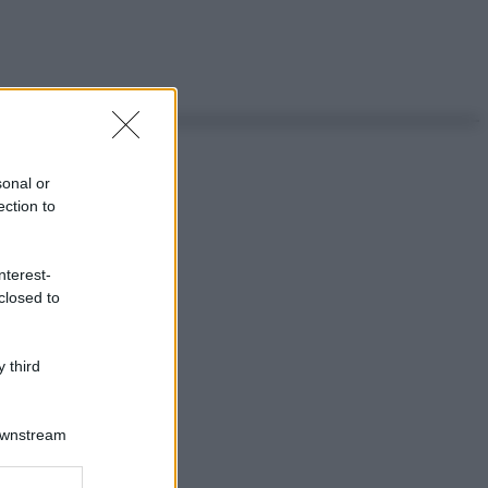
sonal or
ection to
nterest-
closed to
 third
Downstream