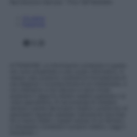
Riproduzione riservata – P.Iva 13673600964
Chi siamo
Pubblicità
Facebook
X
Instagram
ATTENZIONE: Le informazioni contenute in questo
sito sono presentate a solo scopo informativo, in
nessun caso possono costituire la formulazione di
una diagnosi o la prescrizione di un trattamento, e
non intendono e non devono in alcun modo
sostituire il rapporto diretto medico-paziente o la
visita specialistica. Si raccomanda di chiedere
sempre il parere del proprio medico curante e/o di
specialisti riguardo qualsiasi indicazione riportata.
Se si hanno dubbi o quesiti sull’uso di un farmaco
è necessario contattare il proprio medico. Leggi il
Disclaimer »