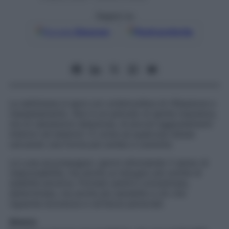
Seguici su
Google
Discover
Fonti preferite
La settimana si apre con un’atmosfera di riflessione e
riassestamento. Non è un periodo di spinte impulsive,
ma di valutazioni silenziose, di piccoli aggiustamenti
interiori ed esteriori. È come se qualcosa stesse
cercando una forma più solida e coerente.
La Luna accompagna i giorni stimolando il senso di
responsabilità, ma anche un bisogno più sottile di
stabilità emotiva. Potresti sentirti concentrata,
determinata, ma anche più sensibile a ciò che
riguarda sicurezza e certezze personali.
Amore