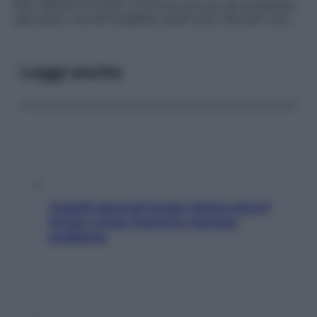
Non caricarti di tutto. La forza non sta nel sostenere
ogni peso, ma nel scegliere quali sono davvero tuoi.
Leggi anche
Capelli spezzati lungo l’attaccatura?
Scopri come risolvere l’annoso
problema