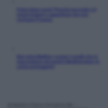
Fame dopo cena? Perché succede e 6
snack leggeri e appetitosi che non
rovinano il sonno
Non solo Maldive: scopri i coralli che si
nascondono nel nostro Mediterraneo (e
come proteggerli)
© Belpietro Edizioni Periodiche SRL –