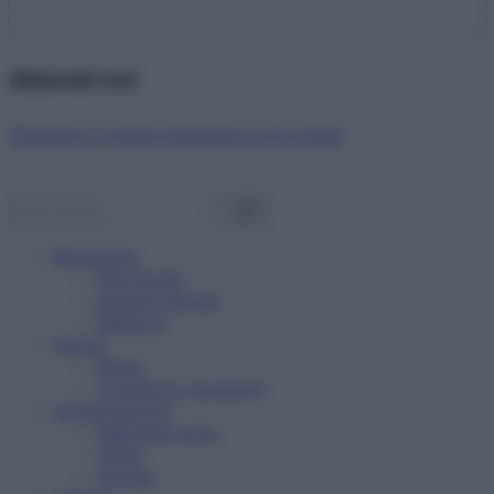
Abbonati ora!
Starbene ti regala benessere ogni mese!
Benessere
Psicologia
Rimedi naturali
Bellezza
Salute
News
Problemi e soluzioni
Alimentazione
Mangiare sano
Diete
Ricette