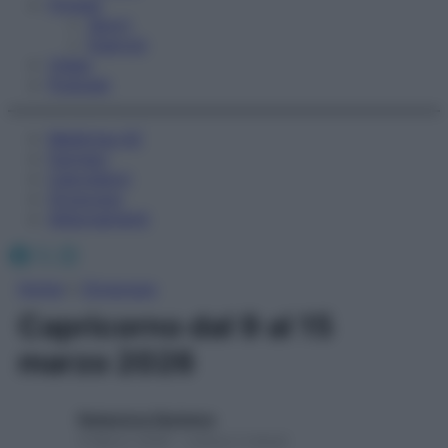
Fitness
Sport
Esercizi
Video
Podcast
Medicina AZ
Farmaci
Calcolatori
Oroscopo
Abbonamenti
Facebook
X
Instagram
Home
»
Oroscopo
Capricorno dal 9 al 15
marzo 2026
Redazione Starbene
9 Marzo 2026 – Lettura 2 minuti