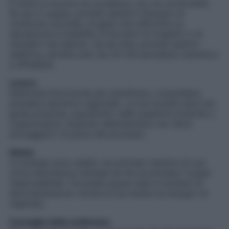
Il cuore si muove con prudenza, ma con profondità.
Se sei in coppia, potresti sentire il bisogno di
conferme concrete, di gesti che rafforzino la
sensazione di stabilità. Evita però di irrigidirti o di
chiuderti nel silenzio. Se sei sola, potresti sentirti
selettiva, attratta solo da ciò che percepisci autentico
e affidabile.
Lavoro
Settimana favorevole per pianificare, consolidare,
prendere decisioni ragionate. La tua lucidità sarà una
guida preziosa, soprattutto nelle questioni pratiche o
organizzative. Qualche rallentamento non deve
scoraggiarti: fa parte del processo.
Salute
Le energie sono stabili, ma potresti risentire di una
certa stanchezza mentale se hai accumulato troppe
responsabilità. Concediti pause reali e momenti di
decompressione. Anche la tua mente ha bisogno di
respirare.
Consiglio della settimana