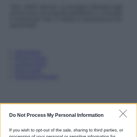
Tutti i diritti riservati. Le immagini utilizzate negli
articoli sono di proprietà dell’editore o concesse
in licenza per l’uso. È vietata la riproduzione non
autorizzata.
Informativa
Privacy Policy
Cookie Policy
Note Legali
Preferenze Privacy
Do Not Process My Personal Information
If you wish to opt-out of the sale, sharing to third parties, or
processing of your personal or sensitive information for