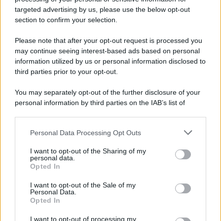
targeted advertising by us, please use the below opt-out
section to confirm your selection.
Please note that after your opt-out request is processed you
may continue seeing interest-based ads based on personal
information utilized by us or personal information disclosed to
third parties prior to your opt-out.
You may separately opt-out of the further disclosure of your
personal information by third parties on the IAB’s list of
downstream participants.
Personal Data Processing Opt Outs
This information may also be disclosed by us to third parties
on the IAB’s List of Downstream Participants that may further
I want to opt-out of the Sharing of my
disclose it to other third parties.
personal data.
Opted In
Please note that this website/app uses one or more Google
services and may gather and store information including but
I want to opt-out of the Sale of my
Personal Data.
not limited to your visit or usage behaviour. You may click to
Opted In
grant or deny consent to Google and its third-party tags to
use your data for below specified purposes in below Google
I want to opt-out of processing my