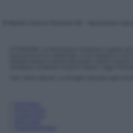
© Belpietro Edizioni Periodiche SRL – Riproduzione riser
ATTENZIONE: Le informazioni contenute in questo sito 
prescrizione di un trattamento, e non intendono e non 
chiedere sempre il parere del proprio medico curante e/o
necessario contattare il proprio medico. Leggi il Discl
Tutti i diritti riservati. Le immagini utilizzate negli ar
Informativa
Privacy Policy
Cookie Policy
Note Legali
Preferenze Privacy