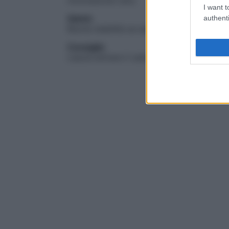
motivazione vera.
I want t
Salute
authenti
Buona stabilità se ascolti il corpo e non l
Consiglio
Lascia entrare il calore nel controllo.