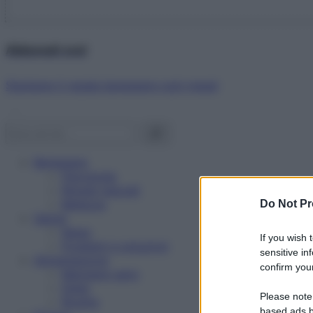
Abbonati ora!
Starbene ti regala benessere ogni mese!
Benessere
Psicologia
Rimedi naturali
Bellezza
Do Not Pr
Salute
News
If you wish 
Problemi e soluzioni
sensitive in
Alimentazione
confirm your
Mangiare sano
Diete
Please note
Ricette
based ads b