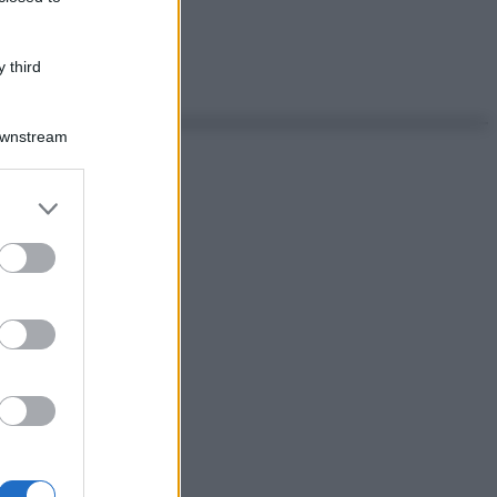
 third
Downstream
er and store
to grant or
ed purposes