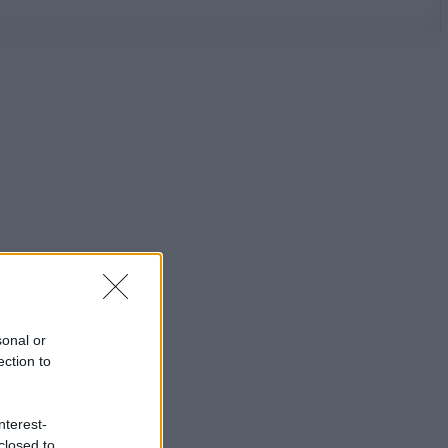
sonal or
ection to
nterest-
closed to