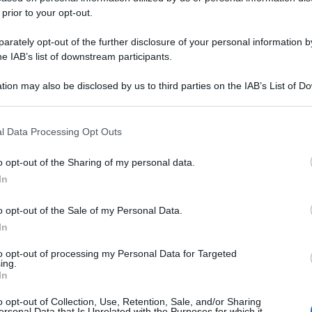
 prior to your opt-out.
rately opt-out of the further disclosure of your personal information by
he IAB’s list of downstream participants.
tion may also be disclosed by us to third parties on the IAB’s List of 
 that may further disclose it to other third parties.
 that this website/app uses one or more Google services and may gath
l Data Processing Opt Outs
including but not limited to your visit or usage behaviour. You may click 
 to Google and its third-party tags to use your data for below specifi
o opt-out of the Sharing of my personal data.
ogle consent section.
In
o opt-out of the Sale of my Personal Data.
In
to opt-out of processing my Personal Data for Targeted
ing.
In
o opt-out of Collection, Use, Retention, Sale, and/or Sharing
ersonal Data that Is Unrelated with the Purposes for which it