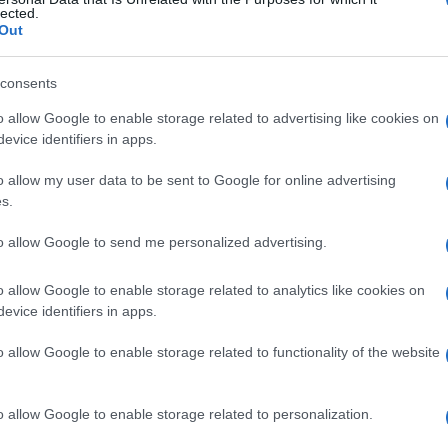
al 5 all’11 gennai
lected.
Out
consents
Le
o allow Google to enable storage related to advertising like cookies on
evice identifiers in apps.
ti preferite
o allow my user data to be sent to Google for online advertising
s.
to allow Google to send me personalized advertising.
o allow Google to enable storage related to analytics like cookies on
evice identifiers in apps.
nvolgimento emotivo: più cuore, più calore, meno
o con gesti concreti e affettuosi; se sei single,
o allow Google to enable storage related to functionality of the website
inoso.
o allow Google to enable storage related to personalization.
urante emotivo: ciò che fai ora è sostenuto da