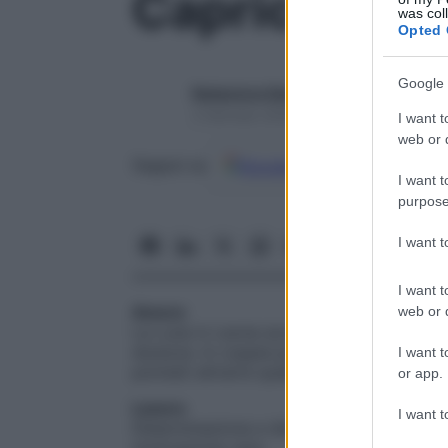
Capricorno d
was col
Opted 
Google 
Redazione Starbene
3 Gennaio 2026 – Lettura 1 minuto
I want t
web or d
Google
Discover
Fon
Seguici su
I want t
purpose
I want 
I want t
Amore
web or d
La Luna in Leone accende il tema del coi
durezza. In coppia puoi scaldare il rapport
I want t
potresti attrarre qualcuno solido, ma lum
or app.
Lavoro
I want t
Determinazione e disciplina trovano carb