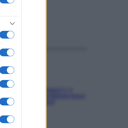
o 2026
ggi anche
«Oggi che se magnamo?»: 4
ricette facili di Max Mariola senza
pesare gli ingredienti