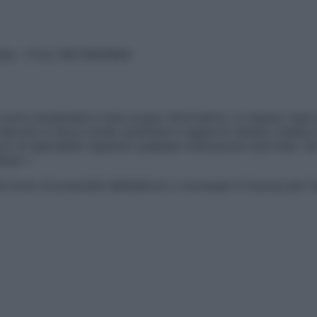
vata – P.Iva 13673600964
sono presentate a solo scopo informativo, in nessun caso p
devono in alcun modo sostituire il rapporto diretto medico-p
 di specialisti riguardo qualsiasi indicazione riportata. Se
aimer »
ticoli sono di proprietà dell’editore o concesse in licenza per 