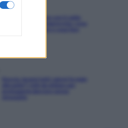
Perché la pressione con il caldo
scende e sale all’improvviso: cosa
succede alle donne e cosa fare
subito
Doccia, lavarsi tutti i giorni fa male
alla pelle? I miti da sfatare per
proteggerla davvero senza
stressarla