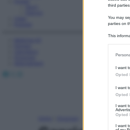
Fitness
third parties
Sport
Esercizi
You may sepa
Video
parties on t
Podcast
This informa
Medicina AZ
Participants
Farmaci
Calcolatori
Please note
Persona
Oroscopo
information 
Abbonamenti
deny consent
I want t
in below Go
Facebook
X
Instagram
Opted 
I want t
Opted 
I want 
Advertis
Opted 
Home
»
Oroscopo
I want t
of my P