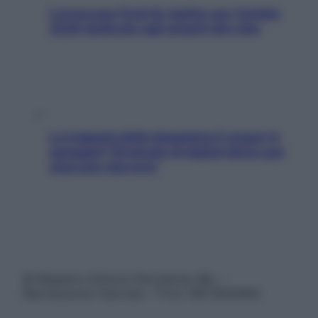
L’oroscopo food di Jupiter per l’estate
2026 dedicato agli amanti del cibo
La trappola della dopamina ti segue in
spiaggia? Strategie di digital detox per
staccare davvero
© Belpietro Edizioni Periodiche SRL –
Riproduzione riservata – P.Iva 13673600964