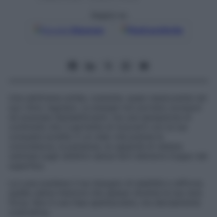
Seguici su
Google
Discover
Fonti preferite
Una settimana solida, coerente, quasi rassicurante nel
suo ritmo regolare. Le energie non portano scossoni
né sorprese destabilizzanti, ma una sensazione di
continuità che ti permette di muoverti con la tua
consueta lucidità. È un cielo che premia la
concretezza, la pazienza, la capacità di restare
centrata sugli obiettivi senza farti distrarre troppo dal
superfluo.
La Luna sostiene il tuo bisogno di stabilità e rafforza
quella calma interiore che spesso diventa la tua vera
forza. Non è una fase spettacolare, ma decisamente
costruttiva.