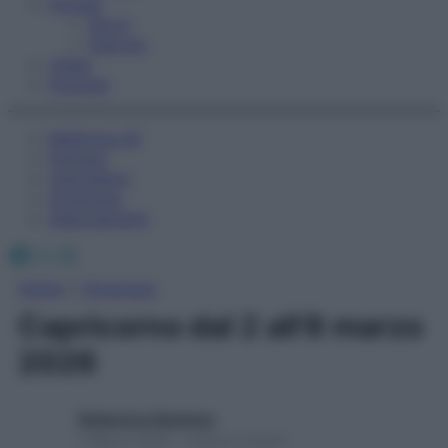
Fitness
Sport
Esercizi
Video
Podcast
Medicina AZ
Farmaci
Calcolatori
Oroscopo
Abbonamenti
Facebook
X
Instagram
Home
»
Oroscopo
Capricorno dal 2 all’8 marzo
2026
Redazione Starbene
2 Marzo 2026 – Lettura 2 minuti