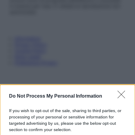
articoli sono di proprietà dell’editore o concesse
in licenza per l’uso. È vietata la riproduzione non
autorizzata.
Informativa
Privacy Policy
Cookie Policy
Note Legali
Preferenze Privacy
Do Not Process My Personal Information
If you wish to opt-out of the sale, sharing to third parties, or
processing of your personal or sensitive information for
targeted advertising by us, please use the below opt-out
section to confirm your selection.