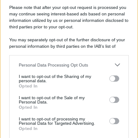
Please note that after your opt-out request is processed you
may continue seeing interest-based ads based on personal
information utilized by us or personal information disclosed to
third parties prior to your opt-out.
You may separately opt-out of the further disclosure of your
personal information by third parties on the IAB’s list of
downstream participants.
Personal Data Processing Opt Outs
This information may also be disclosed by us to third parties
on the IAB’s List of Downstream Participants that may further
I want to opt-out of the Sharing of my
disclose it to other third parties.
personal data.
Opted In
Please note that this website/app uses one or more Google
services and may gather and store information including but
I want to opt-out of the Sale of my
Personal Data.
not limited to your visit or usage behaviour. You may click to
Opted In
grant or deny consent to Google and its third-party tags to
use your data for below specified purposes in below Google
I want to opt-out of processing my
consent section.
Personal Data for Targeted Advertising.
Opted In