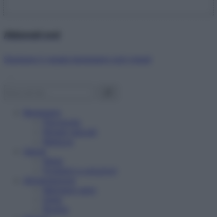
Abbonati ora!
Starbene ti regala benessere ogni mese!
Benessere
Psicologia
Rimedi naturali
Bellezza
Salute
News
Problemi e soluzioni
Alimentazione
Mangiare sano
Diete
Ricette