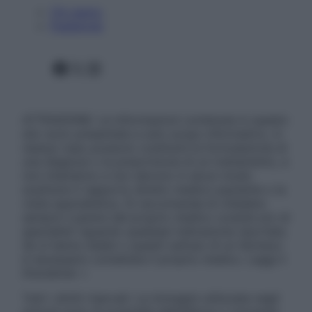
Chi siamo
Pubblicità
Facebook
X
Instagram
ATTENZIONE: Le informazioni contenute in questo
sito sono presentate a solo scopo informativo, in
nessun caso possono costituire la formulazione di
una diagnosi o la prescrizione di un trattamento, e
non intendono e non devono in alcun modo
sostituire il rapporto diretto medico-paziente o la
visita specialistica. Si raccomanda di chiedere
sempre il parere del proprio medico curante e/o di
specialisti riguardo qualsiasi indicazione riportata.
Se si hanno dubbi o quesiti sull’uso di un farmaco
è necessario contattare il proprio medico. Leggi il
Disclaimer »
Tutti i diritti riservati. Le immagini utilizzate negli