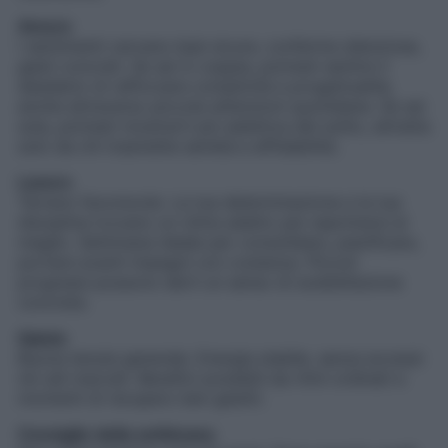
Amore
I sentimenti cercano basi sicure, conferme silenziose,
gesti concreti. Se sei in coppia, potresti sentire il
desiderio di rafforzare complicità e progettualità,
anche attraverso piccole attenzioni quotidiane. Se sei
sola, potresti mostrarti più selettiva del solito, attratta
solo da chi trasmette serietà e affidabilità.
Lavoro
Terreno favorevole. La tua determinazione e la tua
disciplina trovano un clima adatto per esprimersi al
meglio. Settimana ideale per consolidare, pianificare,
portare avanti impegni con costanza. Piccoli
progressi possono darti un senso di soddisfazione
concreta.
Salute
Buona tenuta generale. Energia stabile, senza eccessi
né cali marcati. Benefici possibili da ritmi ordinati e
momenti di recupero ben gestiti.
Consiglio della settimana