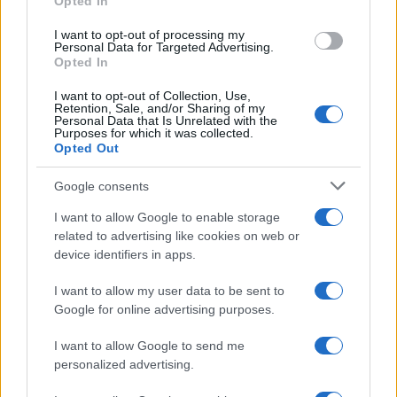
Opted In
grant or deny consent to Google and its third-party tags to
use your data for below specified purposes in below Google
I want to opt-out of processing my
consent section.
Personal Data for Targeted Advertising.
Opted In
I want to opt-out of Collection, Use,
Retention, Sale, and/or Sharing of my
Personal Data that Is Unrelated with the
Purposes for which it was collected.
Opted Out
Google consents
I want to allow Google to enable storage
related to advertising like cookies on web or
device identifiers in apps.
I want to allow my user data to be sent to
Google for online advertising purposes.
I want to allow Google to send me
personalized advertising.