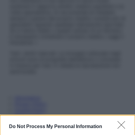
non intendono e non devono in alcun modo
sostituire il rapporto diretto medico-paziente o la
visita specialistica. Si raccomanda di chiedere
sempre il parere del proprio medico curante e/o di
specialisti riguardo qualsiasi indicazione riportata.
Se si hanno dubbi o quesiti sull’uso di un farmaco
è necessario contattare il proprio medico. Leggi il
Disclaimer »
Tutti i diritti riservati. Le immagini utilizzate negli
articoli sono di proprietà dell’editore o concesse
in licenza per l’uso. È vietata la riproduzione non
autorizzata.
Informativa
Privacy Policy
Cookie Policy
Note Legali
Preferenze Privacy
Do Not Process My Personal Information