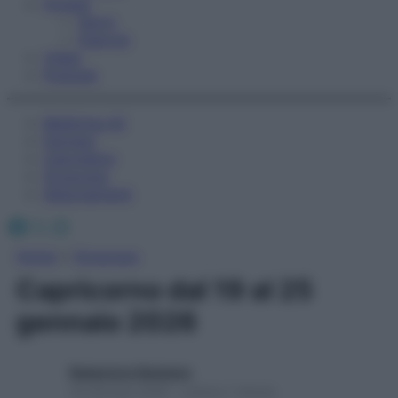
Fitness
Sport
Esercizi
Video
Podcast
Medicina AZ
Farmaci
Calcolatori
Oroscopo
Abbonamenti
Facebook
X
Instagram
Home
»
Oroscopo
Capricorno dal 19 al 25
gennaio 2026
Redazione Starbene
18 Gennaio 2026 – Lettura 1 minuto