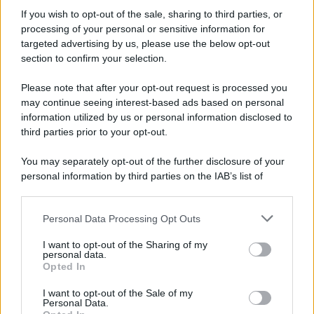
If you wish to opt-out of the sale, sharing to third parties, or
processing of your personal or sensitive information for
targeted advertising by us, please use the below opt-out
section to confirm your selection.
Please note that after your opt-out request is processed you
may continue seeing interest-based ads based on personal
information utilized by us or personal information disclosed to
third parties prior to your opt-out.
You may separately opt-out of the further disclosure of your
personal information by third parties on the IAB’s list of
downstream participants.
Personal Data Processing Opt Outs
This information may also be disclosed by us to third parties
on the IAB’s List of Downstream Participants that may further
I want to opt-out of the Sharing of my
disclose it to other third parties.
personal data.
Opted In
Please note that this website/app uses one or more Google
services and may gather and store information including but
I want to opt-out of the Sale of my
Personal Data.
not limited to your visit or usage behaviour. You may click to