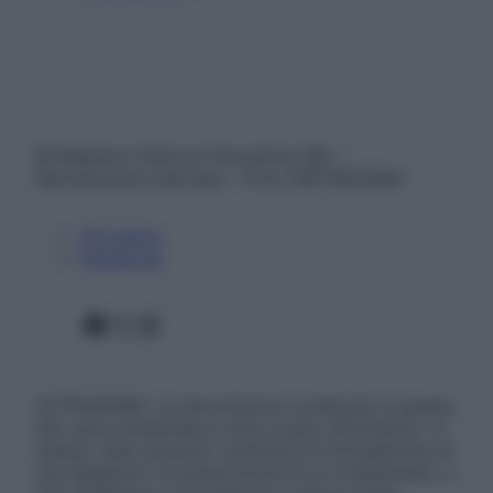
© Belpietro Edizioni Periodiche SRL –
Riproduzione riservata – P.Iva 13673600964
Chi siamo
Pubblicità
Facebook
X
Instagram
ATTENZIONE: Le informazioni contenute in questo
sito sono presentate a solo scopo informativo, in
nessun caso possono costituire la formulazione di
una diagnosi o la prescrizione di un trattamento, e