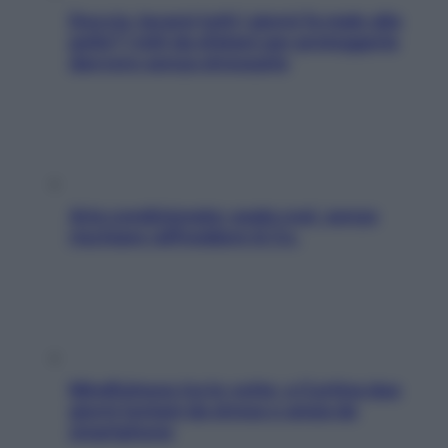
Doccia, lavarsi tutti i giorni fa male alla
pelle? I miti da sfatare per proteggerla
davvero senza stressarla
Aria condizionata: usala così, senza
rischiare raffreddore & Co.
Mindfulness tra le vette: a Cortina due
giorni lontani da stress e ansia da
smartphone