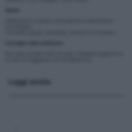
Salute
Attenzione a schiena, articolazioni e stanchezza
accumulata.
Concediti pause, stretching, momenti di recupero.
Consiglio della settimana
Non devi portare tutto da sola. Chiedere supporto è
un atto di saggezza, non di debolezza.
Leggi anche