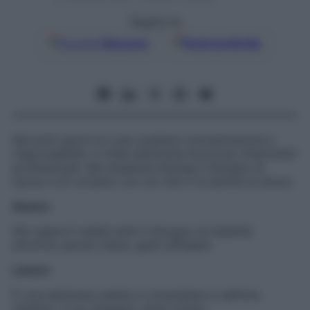
Seguici su
Google
Discover
Fonti preferite
Nei primi giorni la Luna sostiene concentrazione e
responsabilità. A metà settimana favorisce chiarimenti
professionali. Nel weekend emerge il bisogno di
riposo e di contatto con ciò che ti fa sentire al sicuro.
Amore
Nei rapporti stabili senti il bisogno di stabilità
emotiva: parole chiare, gesti affidabili.
Lavoro
È una settimana adatta a consolidare e definire
obiettivi. Il tuo impegno viene notato.