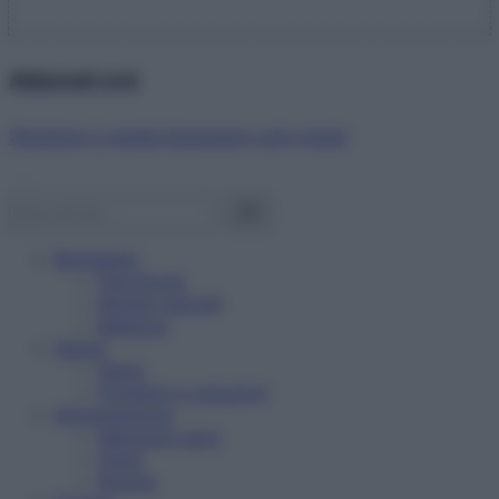
Abbonati ora!
Starbene ti regala benessere ogni mese!
Benessere
Psicologia
Rimedi naturali
Bellezza
Salute
News
Problemi e soluzioni
Alimentazione
Mangiare sano
Diete
Ricette