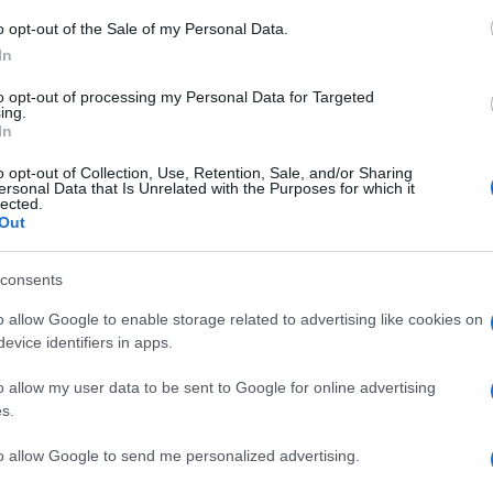
l’1 al 7 giugno 20
o opt-out of the Sale of my Personal Data.
In
to opt-out of processing my Personal Data for Targeted
ing.
Le
In
o opt-out of Collection, Use, Retention, Sale, and/or Sharing
ti preferite
ersonal Data that Is Unrelated with the Purposes for which it
lected.
Out
consents
o allow Google to enable storage related to advertising like cookies on
evice identifiers in apps.
o allow my user data to be sent to Google for online advertising
s.
ticolare: da una parte senti il bisogno di libertà,
to allow Google to send me personalized advertising.
 punti fermi più autentici. La Luna calante dei primi