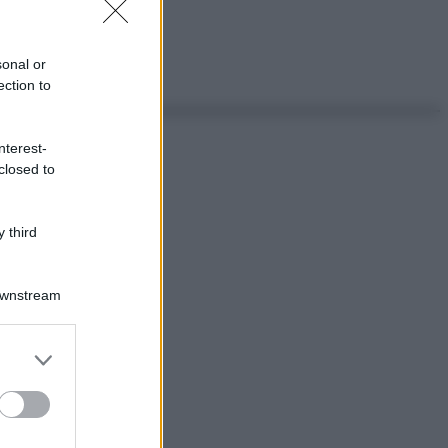
sonal or
ection to
nterest-
closed to
 third
Downstream
er and store
to grant or
ed purposes