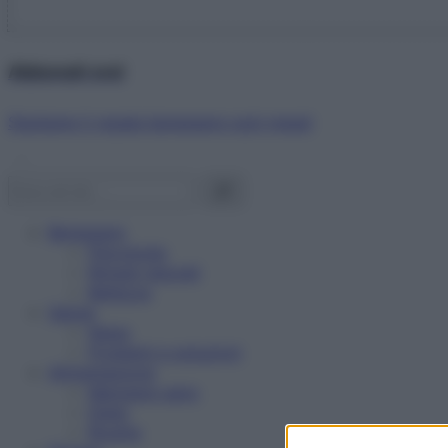
Abbonati ora!
Starbene ti regala benessere ogni mese!
Benessere
Psicologia
Rimedi naturali
Bellezza
Salute
News
Problemi e soluzioni
Alimentazione
Mangiare sano
Diete
Ricette