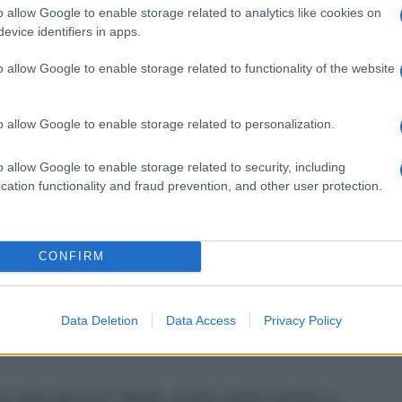
 lasciando andare pensieri confusi, tensioni
o allow Google to enable storage related to analytics like cookies on
in sintonia con il tuo modo di essere.
evice identifiers in apps.
 cambiare qualcosa
nelle abitudini o nei rapporti. Il 5
ase di rinnovamento emotivo molto importante. Non
o allow Google to enable storage related to functionality of the website
terno immediato, ma dentro di te nasce una nuova
eri reali.
o allow Google to enable storage related to personalization.
usiasmo e voglia di guardare avanti. Torna la
 persone stimolanti e la sensazione che qualcosa di
o allow Google to enable storage related to security, including
cation functionality and fraud prevention, and other user protection.
CONFIRM
 ma anche compreso profondamente. Le coppie possono
che distanza emotiva. Chi è solo potrebbe fare un
 segno.
Data Deletion
Data Access
Privacy Policy
ma nelle decisioni. Meglio evitare cambi impulsivi o