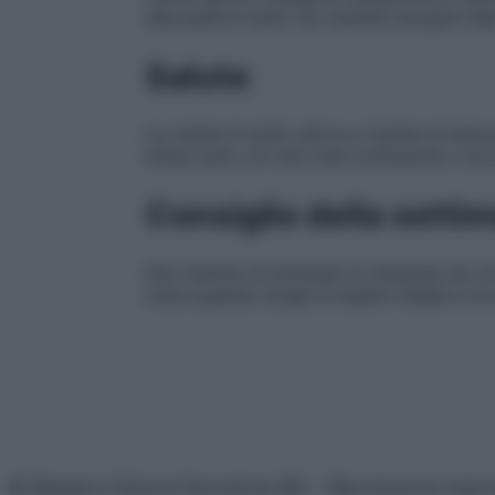
discussioni inutili. Da venerdì recuperi id
Salute
La mente è molto attiva e rischia di stan
limita tutto ciò che crea confusione o so
Consiglio della setti
Non temere di prendere le distanze da ci
inizia quando scegli di essere fedele a te 
© Belpietro Edizioni Periodiche SRL – Riproduzione riser