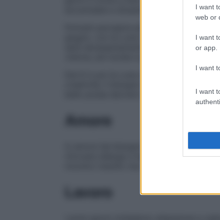
giorni ti invita a fare spazio dentro di te,
I want t
accumulate e situazioni che non senti più 
web or d
Potresti percepire più forte il
bisogno di
giugno, con la Luna nuova, si apre una f
I want t
sarà necessariamente un cambiamento es
or app.
visione, più lucida e più vicina ai tuoi desid
I want t
Dal 6 in poi la Luna crescente riporta ent
creatività, il bisogno di confrontarti con
I want t
bello possa davvero ripartire.
authenti
Amore
In amore hai bisogno di sentirti libero
ritrovare dialogo e leggerezza dopo qual
incontro insolito ma capace di lasciare il
Lavoro
I primi giorni richiedono attenzione e cal