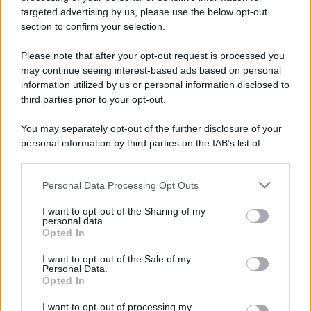
targeted advertising by us, please use the below opt-out
section to confirm your selection.
Please note that after your opt-out request is processed you
may continue seeing interest-based ads based on personal
information utilized by us or personal information disclosed to
third parties prior to your opt-out.
You may separately opt-out of the further disclosure of your
personal information by third parties on the IAB’s list of
downstream participants.
Personal Data Processing Opt Outs
This information may also be disclosed by us to third parties
on the IAB’s List of Downstream Participants that may further
I want to opt-out of the Sharing of my
disclose it to other third parties.
personal data.
Opted In
Please note that this website/app uses one or more Google
services and may gather and store information including but
I want to opt-out of the Sale of my
Personal Data.
not limited to your visit or usage behaviour. You may click to
Opted In
grant or deny consent to Google and its third-party tags to
use your data for below specified purposes in below Google
I want to opt-out of processing my