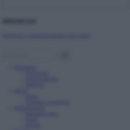
Abbonati ora!
Starbene ti regala benessere ogni mese!
Benessere
Psicologia
Rimedi naturali
Bellezza
Salute
News
Problemi e soluzioni
Alimentazione
Mangiare sano
Diete
Ricette