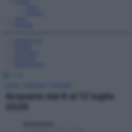
Fitness
Sport
Esercizi
Video
Podcast
Medicina AZ
Farmaci
Calcolatori
Oroscopo
Abbonamenti
Facebook
X
Instagram
Home
»
Oroscopo
»
Acquario
Acquario dal 6 al 12 luglio
2026
Giulia Gambaro
6 Luglio 2026 – Lettura 1 minuto