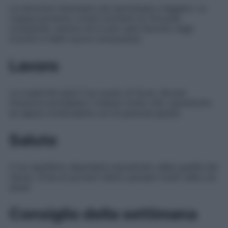
Le emozioni diventano più spontanee e leggere. Le
coppie potranno vivere momenti di ritrovata
complicità, mentre chi è solo sarà favorito negli
incontri e nelle nuove conoscenze.
Lavoro
La creatività sarà il tuo punto di forza. Alcune
intuizioni potrebbero rivelarsi molto utili, soprattutto
se saprai condividerle con le persone giuste.
Salute
Il tuo equilibrio dipenderà soprattutto dalla qualità del
riposo. Evita di portarti dietro pensieri inutili nelle ore
serali.
Consiglio della settimana