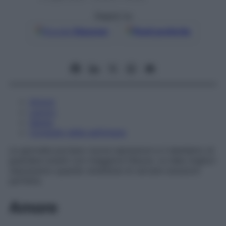
Seguici su
Google
Discover
Fonti preferite
Amore
Lavoro
Salute
Consiglio della settimana
Le giornate portano nuove ispirazioni e il desiderio di
guardare avanti con maggiore fiducia. Le idee migliori
nasceranno quando smetterai di cercare soluzioni
perfette.
Amore