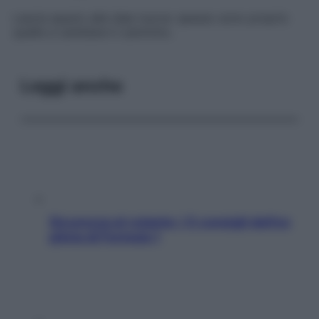
Lascia spazio alle idee nuove: spesso sono proprio
quelle a cambiare il cammino.
Leggi anche
Sicurezza al volante: i 5 consigli dell’ex
pilota di Formula 1