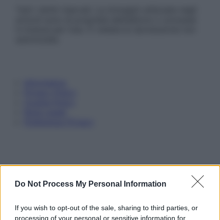
Tutti i diritti riservati. Le immagini utilizzate negli
articoli sono di proprietà dell’editore o concesse
in licenza per l’uso. È vietata la riproduzione non
autorizzata.
Informativa
Privacy Policy
Cookie Policy
Note Legali
Preferenze Privacy
Do Not Process My Personal Information
If you wish to opt-out of the sale, sharing to third parties, or
processing of your personal or sensitive information for