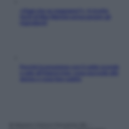
«Oggi che se magnamo?»: 4 ricette
facili di Max Mariola senza pesare gli
ingredienti
Perché la pressione con il caldo scende
e sale all’improvviso: cosa succede alle
donne e cosa fare subito
© Belpietro Edizioni Periodiche SRL –