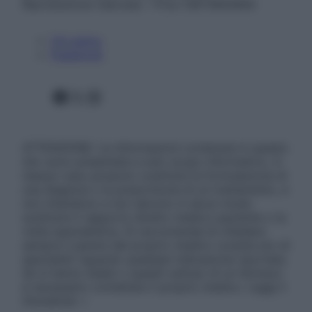
Riproduzione riservata – P.Iva 13673600964
Chi siamo
Pubblicità
Facebook
X
Instagram
ATTENZIONE: Le informazioni contenute in questo
sito sono presentate a solo scopo informativo, in
nessun caso possono costituire la formulazione di
una diagnosi o la prescrizione di un trattamento, e
non intendono e non devono in alcun modo
sostituire il rapporto diretto medico-paziente o la
visita specialistica. Si raccomanda di chiedere
sempre il parere del proprio medico curante e/o di
specialisti riguardo qualsiasi indicazione riportata.
Se si hanno dubbi o quesiti sull’uso di un farmaco
è necessario contattare il proprio medico. Leggi il
Disclaimer »