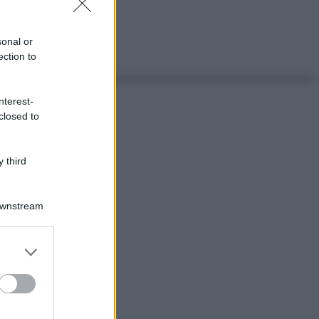
sonal or
ection to
nterest-
closed to
 third
Downstream
er and store
to grant or
ed purposes