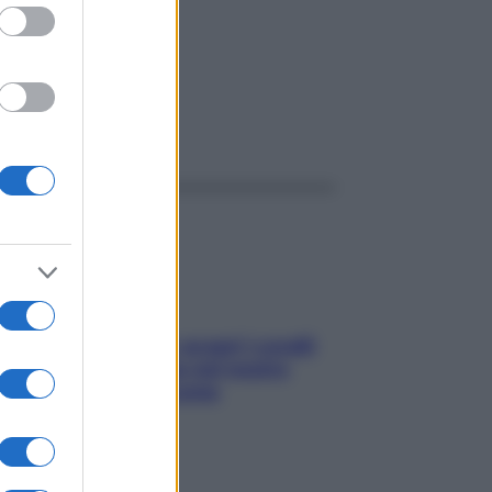
026
ggi anche
Non solo Maldive: scopri i coralli
che si nascondono nel nostro
Mediterraneo (e come
proteggerli)