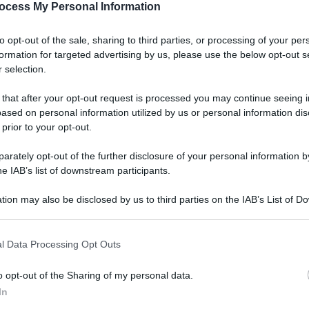
ocess My Personal Information
to opt-out of the sale, sharing to third parties, or processing of your per
formation for targeted advertising by us, please use the below opt-out s
 selection.
 that after your opt-out request is processed you may continue seeing i
ased on personal information utilized by us or personal information dis
 prior to your opt-out.
rately opt-out of the further disclosure of your personal information by
he IAB’s list of downstream participants.
tion may also be disclosed by us to third parties on the IAB’s List of 
 that may further disclose it to other third parties.
 that this website/app uses one or more Google services and may gath
l Data Processing Opt Outs
including but not limited to your visit or usage behaviour. You may click 
 to Google and its third-party tags to use your data for below specifi
o opt-out of the Sharing of my personal data.
ogle consent section.
In