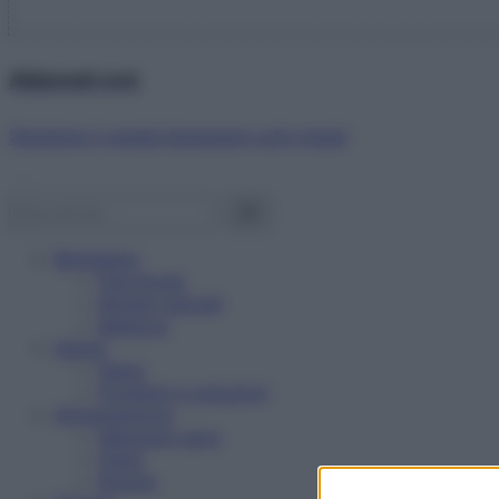
Abbonati ora!
Starbene ti regala benessere ogni mese!
Benessere
Psicologia
Rimedi naturali
Bellezza
Salute
News
Problemi e soluzioni
Alimentazione
Mangiare sano
Diete
Ricette