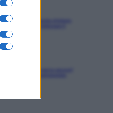
In menopausa il rischio d’infarto
aumenta: è ora di rinforzare il
cuore
Contare le calorie serve ancora?
La risposta della nutrizionista