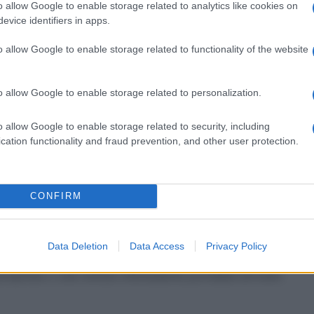
dicare maggiore attenzione alle persone che fanno
o allow Google to enable storage related to analytics like cookies on
imana accende entusiasmo e fiducia, aiutandoti a
evice identifiers in apps.
ro.
o allow Google to enable storage related to functionality of the website
o allow Google to enable storage related to personalization.
 di espressione. Se vivi una relazione, sarà il
etti e desideri che finora hai tenuto per te. Se sei
o allow Google to enable storage related to security, including
ebbe nascere in modo inaspettato, magari attraverso
cation functionality and fraud prevention, and other user protection.
a di mostrarti per quella che sei: la tua originalità
CONFIRM
vedere soluzioni innovative potrebbe fare la
 attenzione e organizzazione, ma avrai l’opportunità
Data Deletion
Data Access
Privacy Policy
 colleghi e collaboratori saranno favoriti da una
proposta o una notizia interessante potrebbe arrivare