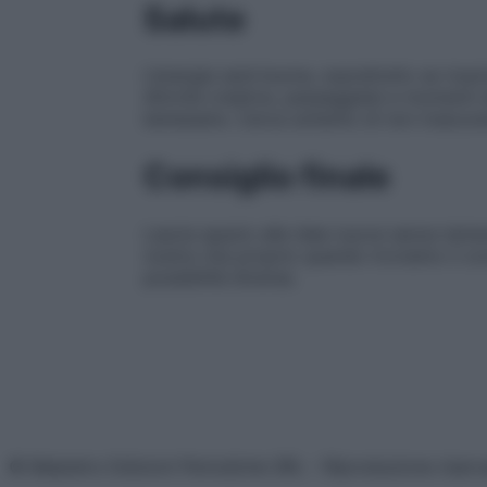
Salute
L’energia sarà buona, soprattutto se riusc
Attività creative, passeggiate e momenti d
benessere. Cerca soltanto di non trascur
Consiglio finale
Lascia spazio alle idee nuove senza teme
nostra vita proprio quando troviamo il co
possibilità diverse.
© Belpietro Edizioni Periodiche SRL – Riproduzione riser