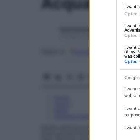
Acquario dal
I want t
Opted 
I want 
Giulia Gambaro
Advertis
Opted 
15 Giugno 2026 – Lettura 2 minuti
I want t
Google
Discover
Fon
of my P
Seguici su
was col
Opted 
Google 
I want t
web or d
Amore
Lavoro
I want t
Salute
purpose
Consiglio finale
Questa settimana porta una ventata di novi
I want 
prime giornate favoriscono creatività, inc