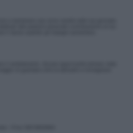
irai a mantenere una certa varietà nelle tue giornate.
edicati alle passioni personali contribuiranno al tuo
are il riposo quando gli impegni aumentano.
re il cambiamento. Alcune opportunità entrano nella
raggio di guardare oltre le abitudini e immaginare
vata – P.Iva 13673600964