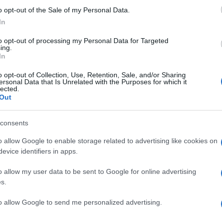
 15 al 21 giugno 2
o opt-out of the Sale of my Personal Data.
In
to opt-out of processing my Personal Data for Targeted
ing.
In
Le
o opt-out of Collection, Use, Retention, Sale, and/or Sharing
ti preferite
ersonal Data that Is Unrelated with the Purposes for which it
lected.
Out
consents
o allow Google to enable storage related to advertising like cookies on
evice identifiers in apps.
o allow my user data to be sent to Google for online advertising
s.
tà e il desiderio di uscire dagli schemi abituali. Le
to allow Google to send me personalized advertising.
ontri e idee stimolanti, mentre nella parte centrale