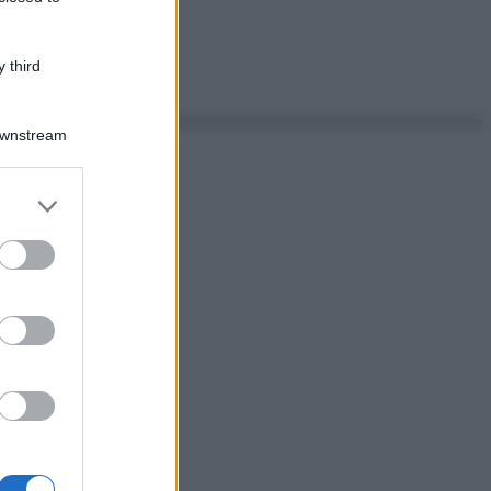
 third
Downstream
er and store
to grant or
ed purposes