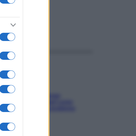
ggi anche
Capelli spezzati lungo
l’attaccatura? Scopri come
risolvere l’annoso problema