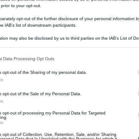
 prior to your opt-out.
rately opt-out of the further disclosure of your personal information by
he IAB’s list of downstream participants.
tion may also be disclosed by us to third parties on the IAB’s List of 
 that may further disclose it to other third parties.
 that this website/app uses one or more Google services and may gath
l Data Processing Opt Outs
including but not limited to your visit or usage behaviour. You may click 
 to Google and its third-party tags to use your data for below specifi
o opt-out of the Sharing of my personal data.
ogle consent section.
In
o opt-out of the Sale of my Personal Data.
In
to opt-out of processing my Personal Data for Targeted
ing.
In
o opt-out of Collection, Use, Retention, Sale, and/or Sharing
ersonal Data that Is Unrelated with the Purposes for which it