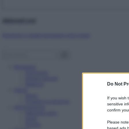
Abbonati ora!
Starbene ti regala benessere ogni mese!
Benessere
Psicologia
Rimedi naturali
Bellezza
Do Not Pr
Salute
News
If you wish 
Problemi e soluzioni
sensitive in
Alimentazione
confirm your
Mangiare sano
Diete
Please note
Ricette
based ads b