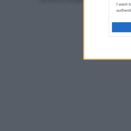
Tali sintomi, probabilmente, originano da 
I want t
authenti