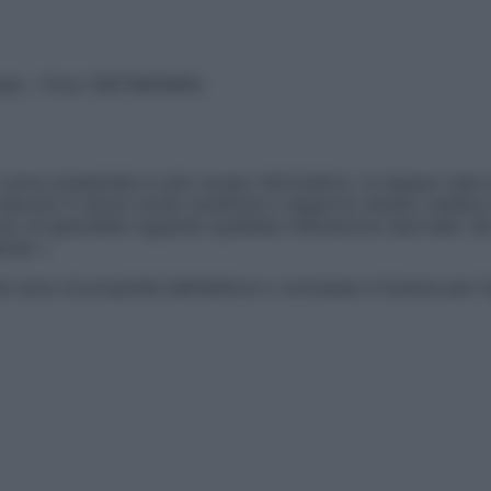
vata – P.Iva 13673600964
sono presentate a solo scopo informativo, in nessun caso p
devono in alcun modo sostituire il rapporto diretto medico-p
 di specialisti riguardo qualsiasi indicazione riportata. Se
aimer »
ticoli sono di proprietà dell’editore o concesse in licenza per 