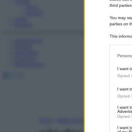
Fitness
third parties
Sport
Esercizi
You may sepa
Video
parties on t
Podcast
This informa
Medicina AZ
Participants
Farmaci
Calcolatori
Please note
Persona
Oroscopo
information 
Abbonamenti
deny consent
I want t
in below Go
Facebook
X
Instagram
Opted 
I want t
Opted 
I want 
Advertis
Opted 
Home
»
Medicina A-Z
I want t
of my P