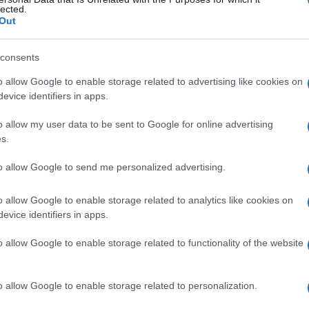
 piedi brucianti
lected.
Out
consents
Le
o allow Google to enable storage related to advertising like cookies on
evice identifiers in apps.
ti preferite
o allow my user data to be sent to Google for online advertising
s.
to allow Google to send me personalized advertising.
o allow Google to enable storage related to analytics like cookies on
an,
dovuta a una prolungata assunzione di cibo
evice identifiers in apps.
 B. I sintomi più precoci sono:
prurito
, bruciore e
o viene poi rimpiazzato da improvvisi dolori acuti e
o allow Google to enable storage related to functionality of the website
esso accompagnati da puntate ipertensive che
lche sollievo si può ottenere camminando o
o allow Google to enable storage related to personalization.