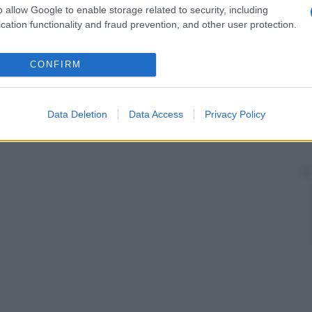
lesioni nella radice
dorsale
o nei gangli simpatici.
o allow Google to enable storage related to security, including
cation functionality and fraud prevention, and other user protection.
CONFIRM
Data Deletion
Data Access
Privacy Policy