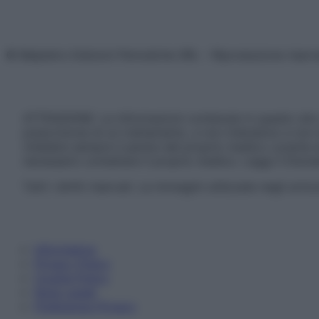
© Belpietro Edizioni Periodiche SRL – Riproduzione riser
ATTENZIONE: Le informazioni contenute in questo sito 
prescrizione di un trattamento, e non intendono e non 
chiedere sempre il parere del proprio medico curante e/o
necessario contattare il proprio medico. Leggi il Discl
Tutti i diritti riservati. Le immagini utilizzate negli ar
Informativa
Privacy Policy
Cookie Policy
Note Legali
Preferenze Privacy