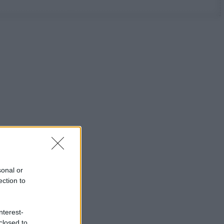
sonal or
ection to
nterest-
closed to