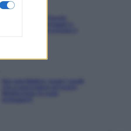
Fame dopo cena? Perché
succede e 6 snack leggeri e
appetitosi che non rovinano il
sonno
Non solo Maldive: scopri i coralli
che si nascondono nel nostro
Mediterraneo (e come
proteggerli)