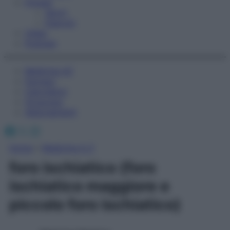
Fitness
Sport
Esercizi
Video
Podcast
Medicina AZ
Farmaci
Calcolatori
Oroscopo
Abbonamenti
Facebook
X
Instagram
Home
»
Medicina A-Z
foro ischiatico (foro
ischiatico maggiore e
piccolo foro ischiatico)