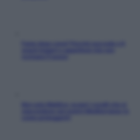
Fame dopo cena? Perché succede e 6
snack leggeri e appetitosi che non
rovinano il sonno
Non solo Maldive: scopri i coralli che si
nascondono nel nostro Mediterraneo (e
come proteggerli)