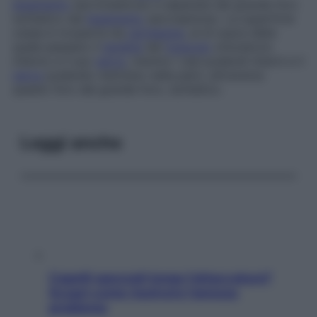
legamento
sacrotuberoso e separata dal grande foro
ischiatico dal
legamento
sacrospinoso. La superficie
ossea è ricoperta da
cartilagine
, al di sopra della
quale passano il
tendine
del
muscolo
otturatorio
interno e il suo
nervo
, mentre i vasi pudendi interni e il
nervo
pudendo rientrano nella pelvi, attraverso
questo foro dal grande foro, ischiatico.
Leggi anche
Capelli spezzati lungo l’attaccatura?
Scopri come risolvere l’annoso
problema