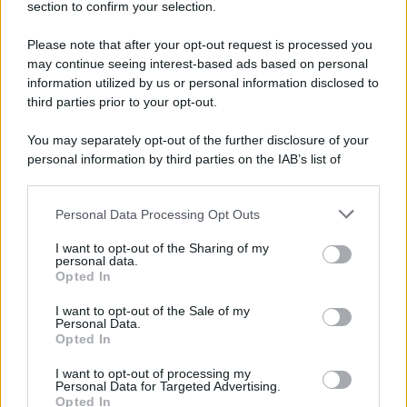
section to confirm your selection.
Please note that after your opt-out request is processed you
may continue seeing interest-based ads based on personal
information utilized by us or personal information disclosed to
third parties prior to your opt-out.
You may separately opt-out of the further disclosure of your
personal information by third parties on the IAB’s list of
downstream participants.
Personal Data Processing Opt Outs
This information may also be disclosed by us to third parties
on the IAB’s List of Downstream Participants that may further
I want to opt-out of the Sharing of my
disclose it to other third parties.
personal data.
Opted In
Please note that this website/app uses one or more Google
services and may gather and store information including but
I want to opt-out of the Sale of my
Personal Data.
not limited to your visit or usage behaviour. You may click to
Opted In
grant or deny consent to Google and its third-party tags to
use your data for below specified purposes in below Google
I want to opt-out of processing my
consent section.
Personal Data for Targeted Advertising.
Opted In