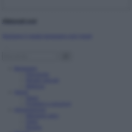
Abbonati ora!
Starbene ti regala benessere ogni mese!
Benessere
Psicologia
Rimedi naturali
Bellezza
Salute
News
Problemi e soluzioni
Alimentazione
Mangiare sano
Diete
Ricette