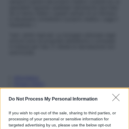
sempre il parere del proprio medico curante e/o di
specialisti riguardo qualsiasi indicazione riportata.
Se si hanno dubbi o quesiti sull’uso di un farmaco
è necessario contattare il proprio medico. Leggi il
Disclaimer »
Tutti i diritti riservati. Le immagini utilizzate negli
articoli sono di proprietà dell’editore o concesse
in licenza per l’uso. È vietata la riproduzione non
autorizzata.
Informativa
Privacy Policy
Cookie Policy
Note Legali
Do Not Process My Personal Information
Preferenze Privacy
If you wish to opt-out of the sale, sharing to third parties, or
processing of your personal or sensitive information for
targeted advertising by us, please use the below opt-out