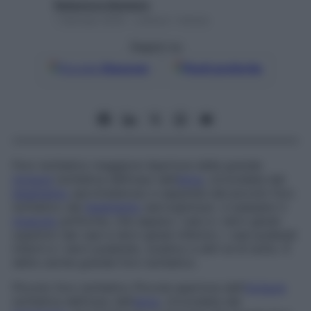
Redazione Starbene
1 Gennaio 2025 – Lettura 1 minuto
Seguici su
Google
Discover
Fonti preferite
Foro ischiatico maggiore
Apertura della grande
incisura
ischiatica dell’osso dell’
anca
, circondata dal
legamento
sacrotuberoso e separata dal piccolo foro
ischiatico dal
legamento
sacrospinoso: vi passano il
muscolo
piriforme, che separa i vasi e i nervi glutei
superiori dai vasi e nervi glutei inferiori, i vasi pudendi
interni e i nervi pudendo, sciatico e altri al di sotto. È
detto anche
grande foro ischiatico
.
Piccolo foro ischiatico
Piccola apertura dell’
incisura
ischiatica dell’osso dell’
anca
, circondata dal