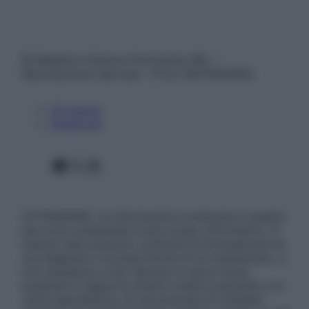
© Belpietro Edizioni Periodiche SRL –
Riproduzione riservata – P.Iva 13673600964
Chi siamo
Pubblicità
Facebook
X
Instagram
ATTENZIONE: Le informazioni contenute in questo
sito sono presentate a solo scopo informativo, in
nessun caso possono costituire la formulazione di
una diagnosi o la prescrizione di un trattamento, e
non intendono e non devono in alcun modo
sostituire il rapporto diretto medico-paziente o la
visita specialistica. Si raccomanda di chiedere