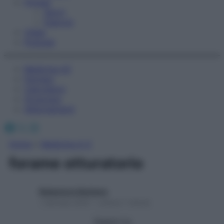
Fitness
Sport
Esercizi
Video
Podcast
Medicina AZ
Farmaci
Calcolatori
Oroscopo
Abbonamenti
Facebook
X
Instagram
Home
»
Medicina A-Z
forame otturatorio
Redazione Starbene
1 Gennaio 2025 – Lettura 1 minuto
Seguici su