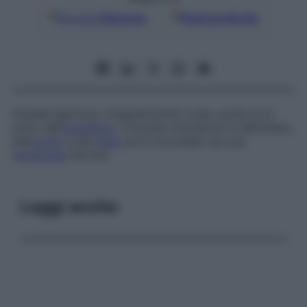
Google
Discover
Fonti preferite
Grande apertura, irregolarmente ovale, posta al di
sotto dell’
acetabolo
. Il forame otturatorio è delimitato
dal­l’
ischio
e dal
pube
ed è circondato da una
membrana
fibrosa.
Leggi anche