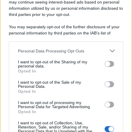
may continue seeing interest-based ads based on personal
information utilized by us or personal information disclosed to
third parties prior to your opt-out.
You may separately opt-out of the further disclosure of your
personal information by third parties on the IAB’s list of
downstream participants.
Personal Data Processing Opt Outs
This information may also be disclosed by us to third parties
on the IAB’s List of Downstream Participants that may further
I want to opt-out of the Sharing of my
disclose it to other third parties.
personal data.
Opted In
Please note that this website/app uses one or more Google
services and may gather and store information including but
I want to opt-out of the Sale of my
Personal Data.
not limited to your visit or usage behaviour. You may click to
Opted In
grant or deny consent to Google and its third-party tags to
use your data for below specified purposes in below Google
I want to opt-out of processing my
consent section.
Personal Data for Targeted Advertising.
Opted In
I want to opt-out of Collection, Use,
Retention, Sale, and/or Sharing of my
Personal Data that Is Unrelated with the