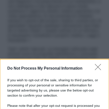
una diagnosi o la prescrizione di un trattamento, e
non intendono e non devono in alcun modo
sostituire il rapporto diretto medico-paziente o la
visita specialistica. Si raccomanda di chiedere
sempre il parere del proprio medico curante e/o di
specialisti riguardo qualsiasi indicazione riportata.
Se si hanno dubbi o quesiti sull’uso di un farmaco
è necessario contattare il proprio medico. Leggi il
Disclaimer »
Tutti i diritti riservati. Le immagini utilizzate negli
articoli sono di proprietà dell’editore o concesse
in licenza per l’uso. È vietata la riproduzione non
autorizzata.
Do Not Process My Personal Information
If you wish to opt-out of the sale, sharing to third parties, or
Informativa
processing of your personal or sensitive information for
Privacy Policy
targeted advertising by us, please use the below opt-out
Cookie Policy
section to confirm your selection.
Note Legali
Preferenze Privacy
Please note that after your opt-out request is processed you