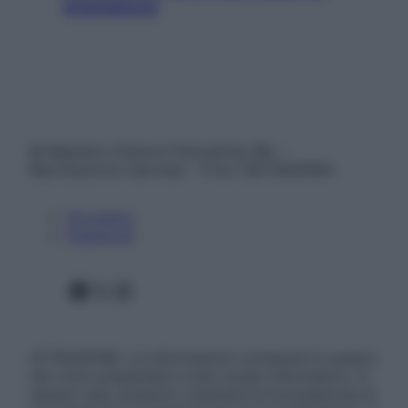
smartphone
© Belpietro Edizioni Periodiche SRL –
Riproduzione riservata – P.Iva 13673600964
Chi siamo
Pubblicità
Facebook
X
Instagram
ATTENZIONE: Le informazioni contenute in questo
sito sono presentate a solo scopo informativo, in
nessun caso possono costituire la formulazione di