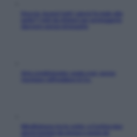
Doccia, lavarsi tutti i giorni fa male alla
pelle? I miti da sfatare per proteggerla
davvero senza stressarla
Aria condizionata: usala così, senza
rischiare raffreddore & Co.
Mindfulness tra le vette: a Cortina due
giorni lontani da stress e ansia da