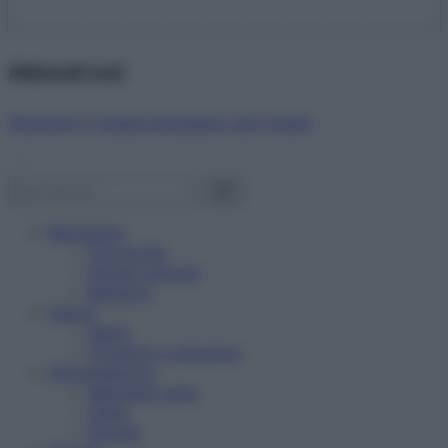
Abbonati ora!
Starbene ti regala benessere ogni mese!
Benessere
Psicologia
Rimedi naturali
Bellezza
Salute
News
Problemi e soluzioni
Alimentazione
Mangiare sano
Diete
Ricette