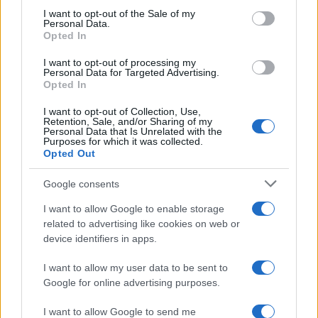
services and may gather and store information including but
I want to opt-out of the Sale of my
Personal Data.
not limited to your visit or usage behaviour. You may click to
Opted In
grant or deny consent to Google and its third-party tags to
use your data for below specified purposes in below Google
I want to opt-out of processing my
consent section.
Personal Data for Targeted Advertising.
Opted In
I want to opt-out of Collection, Use,
Retention, Sale, and/or Sharing of my
Personal Data that Is Unrelated with the
Purposes for which it was collected.
Opted Out
Google consents
I want to allow Google to enable storage
related to advertising like cookies on web or
device identifiers in apps.
I want to allow my user data to be sent to
Google for online advertising purposes.
I want to allow Google to send me