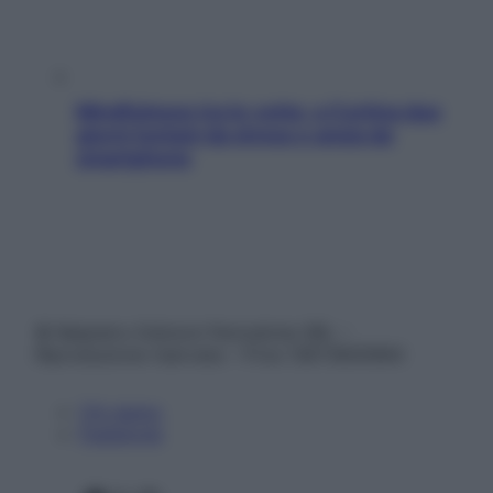
Mindfulness tra le vette: a Cortina due
giorni lontani da stress e ansia da
smartphone
© Belpietro Edizioni Periodiche SRL –
Riproduzione riservata – P.Iva 13673600964
Chi siamo
Pubblicità