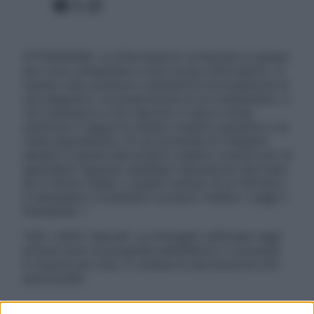
Facebook
X
Instagram
ATTENZIONE: Le informazioni contenute in questo
sito sono presentate a solo scopo informativo, in
nessun caso possono costituire la formulazione di
una diagnosi o la prescrizione di un trattamento, e
non intendono e non devono in alcun modo
sostituire il rapporto diretto medico-paziente o la
visita specialistica. Si raccomanda di chiedere
sempre il parere del proprio medico curante e/o di
specialisti riguardo qualsiasi indicazione riportata.
Se si hanno dubbi o quesiti sull’uso di un farmaco
è necessario contattare il proprio medico. Leggi il
Disclaimer »
Tutti i diritti riservati. Le immagini utilizzate negli
articoli sono di proprietà dell’editore o concesse
in licenza per l’uso. È vietata la riproduzione non
autorizzata.