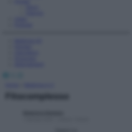
Fitness
Sport
Esercizi
Video
Podcast
Medicina AZ
Farmaci
Calcolatori
Oroscopo
Abbonamenti
Facebook
X
Instagram
Home
»
Medicina A-Z
Fitocomplesso
Redazione Starbene
1 Gennaio 2025 – Lettura 1 minuto
Seguici su