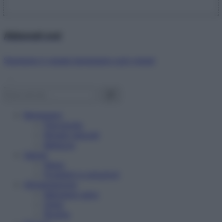
Abbonati ora!
Starbene ti regala benessere ogni mese!
Benessere
Psicologia
Rimedi naturali
Bellezza
Salute
News
Problemi e soluzioni
Alimentazione
Mangiare sano
Diete
Ricette