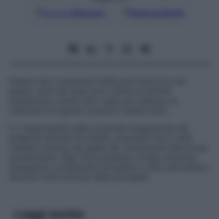
Google
Discover
Fonti preferite
Insieme dei componenti delle parti attive di una
pianta, molti dei quali sono dotati di attività
terapeutica, mentre altri, quali per esempio la
cellulosa e le lignine, possono essere inerti.
È il responsabile delle proprietà terapeutiche dei
preparati derivati da piante, proprietà che a volte
risultano diverse da quelle dei componenti attivi presi
isolatamente. Ogni fitocomplesso svolge un’azione
terapeutica considerata prevalente e altre secondarie,
talvolta molto diverse dalla principale.
Leggi anche