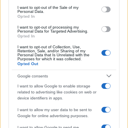
services and may gather and store information including but
I want to opt-out of the Sale of my
Personal Data.
not limited to your visit or usage behaviour. You may click to
Opted In
grant or deny consent to Google and its third-party tags to
use your data for below specified purposes in below Google
I want to opt-out of processing my
consent section.
Personal Data for Targeted Advertising.
Opted In
I want to opt-out of Collection, Use,
Retention, Sale, and/or Sharing of my
Personal Data that Is Unrelated with the
Purposes for which it was collected.
Opted Out
Google consents
I want to allow Google to enable storage
related to advertising like cookies on web or
device identifiers in apps.
I want to allow my user data to be sent to
Google for online advertising purposes.
I want to allow Google to send me