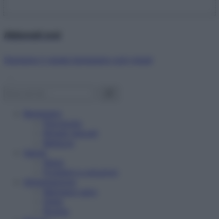
Abbonati ora!
Starbene ti regala benessere ogni mese!
Benessere
Psicologia
Rimedi naturali
Bellezza
Salute
News
Problemi e soluzioni
Alimentazione
Mangiare sano
Diete
Ricette