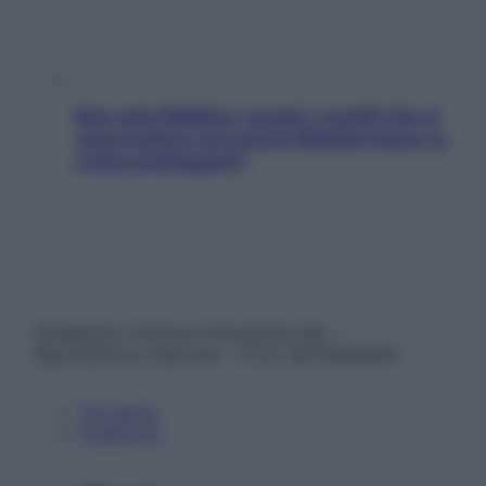
Non solo Maldive: scopri i coralli che si
nascondono nel nostro Mediterraneo (e
come proteggerli)
© Belpietro Edizioni Periodiche SRL –
Riproduzione riservata – P.Iva 13673600964
Chi siamo
Pubblicità