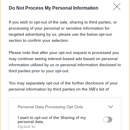
Do Not Process My Personal Information
Informativa
Privacy Policy
If you wish to opt-out of the sale, sharing to third parties, or
Cookie Policy
processing of your personal or sensitive information for
Note Legali
targeted advertising by us, please use the below opt-out
Preferenze Privacy
section to confirm your selection.
Please note that after your opt-out request is processed you
may continue seeing interest-based ads based on personal
information utilized by us or personal information disclosed to
third parties prior to your opt-out.
You may separately opt-out of the further disclosure of your
personal information by third parties on the IAB’s list of
downstream participants.
Personal Data Processing Opt Outs
This information may also be disclosed by us to third parties
on the IAB’s List of Downstream Participants that may further
I want to opt-out of the Sharing of my
disclose it to other third parties.
personal data.
Opted In
Please note that this website/app uses one or more Google