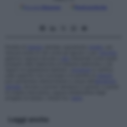
Google
Discover
Fonti preferite
Perdita di
tessuto
dentale, soprattutto
smalto
, per
l’azione acida di cibi come gli agrumi o per
rigurgito
gastrico oppure dovuta a
gas
industriali come quelli
presenti nelle fabbriche di batterie elettriche o nei
reparti di assistenza batterie. L’
erosione
si verifica
sulle superfici non occlusali e la perdita di
tessuto
può aumentare ulteriormente a causa dell’
abrasione
dentale
, dovuta a polveri abrasive in granuli, e quindi
di origine meccanica, oppure all’abitudine degli
artigiani di tenere i chiodi fra i
denti
.
Leggi anche