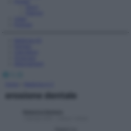
Fitness
Sport
Esercizi
Video
Podcast
Medicina AZ
Farmaci
Calcolatori
Oroscopo
Abbonamenti
Facebook
X
Instagram
Home
»
Medicina A-Z
erosione dentale
Redazione Starbene
1 Gennaio 2025 – Lettura 1 minuto
Seguici su