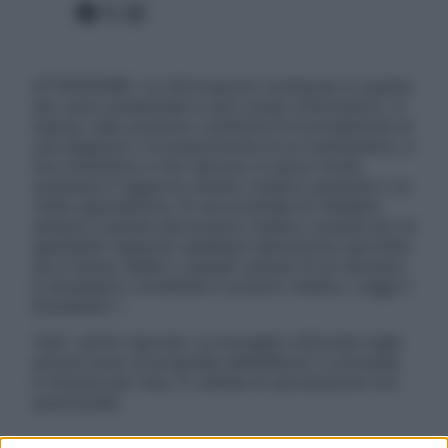
Facebook
X
Instagram
ATTENZIONE: Le informazioni contenute in questo
sito sono presentate a solo scopo informativo, in
nessun caso possono costituire la formulazione di
una diagnosi o la prescrizione di un trattamento, e
non intendono e non devono in alcun modo
sostituire il rapporto diretto medico-paziente o la
visita specialistica. Si raccomanda di chiedere
sempre il parere del proprio medico curante e/o di
specialisti riguardo qualsiasi indicazione riportata.
Se si hanno dubbi o quesiti sull’uso di un farmaco
è necessario contattare il proprio medico. Leggi il
Disclaimer »
Tutti i diritti riservati. Le immagini utilizzate negli
articoli sono di proprietà dell’editore o concesse
in licenza per l’uso. È vietata la riproduzione non
autorizzata.