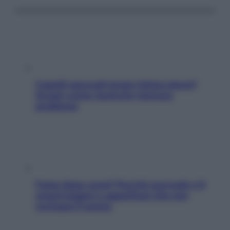
Capelli spezzati lungo l’attaccatura?
Scopri come risolvere l’annoso
problema
Fame dopo cena? Perché succede e 6
snack leggeri e appetitosi che non
rovinano il sonno