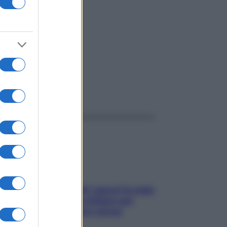
e e
ggi anche
Doccia, lavarsi tutti i giorni fa male
alla pelle? I miti da sfatare per
proteggerla davvero senza
stressarla