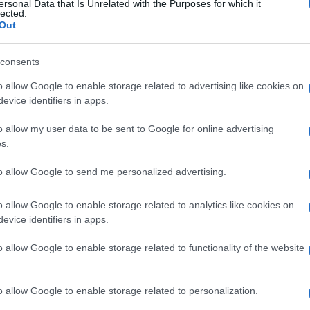
deficitdi attenzion
ersonal Data that Is Unrelated with the Purposes for which it
lected.
Out
 (ADHD)
consents
o allow Google to enable storage related to advertising like cookies on
evice identifiers in apps.
Le
o allow my user data to be sent to Google for online advertising
s.
ti preferite
to allow Google to send me personalized advertising.
o allow Google to enable storage related to analytics like cookies on
evice identifiers in apps.
o allow Google to enable storage related to functionality of the website
nzione e iperattività
, più comunemente nota come
ficit Hyperactivity Disorder
), si indica un disturbo
sposte agli stimoli ambientali caratterizzato da
o allow Google to enable storage related to personalization.
centrarsi. Si tratta di un problema conosciuto da