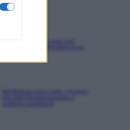
Aria condizionata: usala così,
senza rischiare raffreddore & Co.
Mindfulness tra le vette: a Cortina
due giorni lontani da stress e
ansia da smartphone