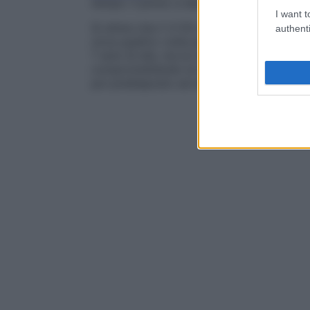
tempo: il primo a descriverlo, nel 1902, fu 
I want t
Si stima che il 3-5% della popolazione in 
authenti
circa quattro volte più frequente nei masc
7 anni di età, ma le manifestazioni clinich
compromettendo le tappe dello sviluppo e
poi predisposto ad altre patologie psichia