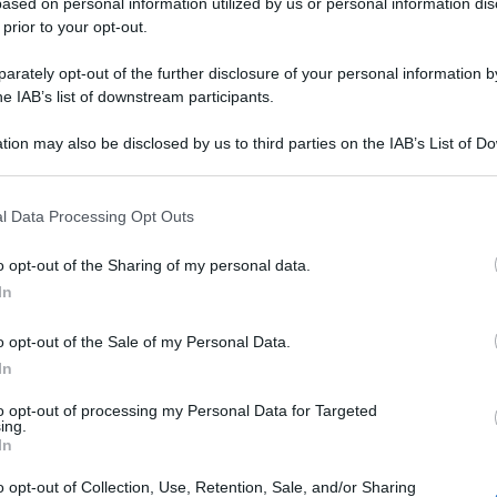
ased on personal information utilized by us or personal information dis
 prior to your opt-out.
rately opt-out of the further disclosure of your personal information by
he IAB’s list of downstream participants.
tion may also be disclosed by us to third parties on the IAB’s List of 
 that may further disclose it to other third parties.
 that this website/app uses one or more Google services and may gath
l Data Processing Opt Outs
including but not limited to your visit or usage behaviour. You may click 
 to Google and its third-party tags to use your data for below specifi
o opt-out of the Sharing of my personal data.
ogle consent section.
In
o opt-out of the Sale of my Personal Data.
In
to opt-out of processing my Personal Data for Targeted
ing.
In
o opt-out of Collection, Use, Retention, Sale, and/or Sharing