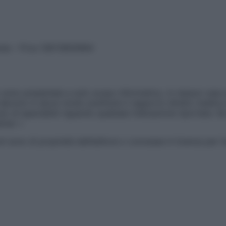
vata – P.Iva 13673600964
sono presentate a solo scopo informativo, in nessun caso p
devono in alcun modo sostituire il rapporto diretto medico-p
 di specialisti riguardo qualsiasi indicazione riportata. Se
aimer »
ticoli sono di proprietà dell’editore o concesse in licenza per 