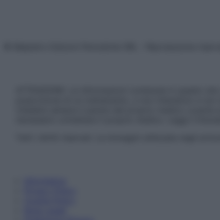
© Belpietro Edizioni Periodiche SRL – Riproduzione riser
ATTENZIONE: Le informazioni contenute in questo sito 
prescrizione di un trattamento, e non intendono e non 
chiedere sempre il parere del proprio medico curante e/o
necessario contattare il proprio medico. Leggi il Discl
Tutti i diritti riservati. Le immagini utilizzate negli ar
Informativa
Privacy Policy
Cookie Policy
Note Legali