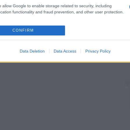
il dottor George Still.
o allow Google to enable storage related to security, including
età scolare sia affetta da
ADHD
e che il disturbo sia
cation functionality and fraud prevention, and other user protection.
hi rispetto alle femmine. L’esordio avviene prima dei
e cambiano dall’età prescolare all’età adulta,
 l’
integrazione
sociale del
bambino
, il quale diventa
CONFIRM
triche e a disagio sociale.
Data Deletion
Data Access
Privacy Policy