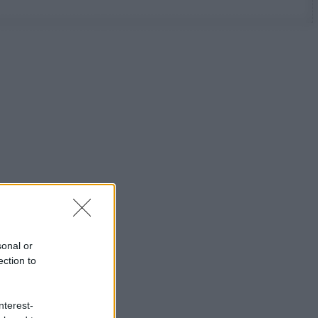
sonal or
ection to
nterest-