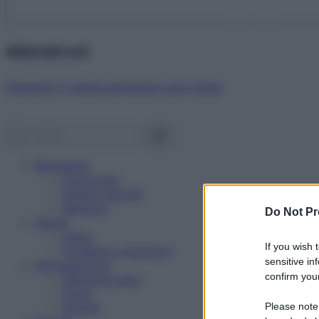
Abbonati ora!
Starbene ti regala benessere ogni mese!
Benessere
Psicologia
Rimedi naturali
Bellezza
Do Not Pr
Salute
News
If you wish 
Problemi e soluzioni
sensitive in
Alimentazione
confirm your
Mangiare sano
Diete
Ricette
Please note