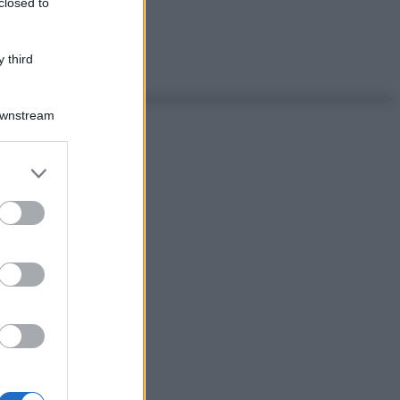
closed to
 third
Downstream
er and store
to grant or
ed purposes