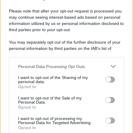
Preferenze Privacy
Please note that after your opt-out request is processed you
may continue seeing interest-based ads based on personal
information utilized by us or personal information disclosed to
third parties prior to your opt-out.
You may separately opt-out of the further disclosure of your
personal information by third parties on the IAB’s list of
downstream participants.
Personal Data Processing Opt Outs
This information may also be disclosed by us to third parties
on the IAB’s List of Downstream Participants that may further
I want to opt-out of the Sharing of my
disclose it to other third parties.
personal data.
Opted In
Please note that this website/app uses one or more Google
services and may gather and store information including but
I want to opt-out of the Sale of my
Personal Data.
not limited to your visit or usage behaviour. You may click to
Opted In
grant or deny consent to Google and its third-party tags to
use your data for below specified purposes in below Google
I want to opt-out of processing my
consent section.
Personal Data for Targeted Advertising.
Opted In