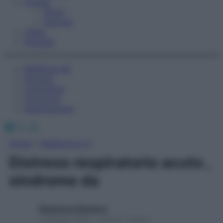
Fitness
Sport
Esercizi
Video
Podcast
Medicina AZ
Farmaci
Calcolatori
Oroscopo
Abbonamenti
Facebook
X
Instagram
Home
»
Medicina A-Z
Distress respiratorio acuto ,
sindrome da
Redazione Starbene
1 Gennaio 2025 – Lettura 1 minuto