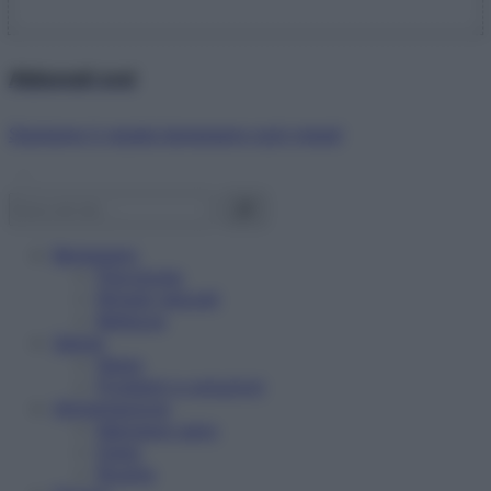
Abbonati ora!
Starbene ti regala benessere ogni mese!
Benessere
Psicologia
Rimedi naturali
Bellezza
Salute
News
Problemi e soluzioni
Alimentazione
Mangiare sano
Diete
Ricette