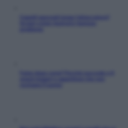
Capelli spezzati lungo l’attaccatura?
Scopri come risolvere l’annoso
problema
Fame dopo cena? Perché succede e 6
snack leggeri e appetitosi che non
rovinano il sonno