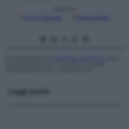
Seguici su
Google
Discover
Fonti preferite
Forma particolare di
insufficienza respiratoria
acuta i
cui tratti distintivi sono la gravità e la rapidità
dell’insorgenza a carico di polmoni sani.
Leggi anche