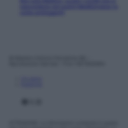
Non solo Maldive: scopri i coralli che si
nascondono nel nostro Mediterraneo (e
come proteggerli)
© Belpietro Edizioni Periodiche SRL –
Riproduzione riservata – P.Iva 13673600964
Chi siamo
Pubblicità
Facebook
X
Instagram
ATTENZIONE: Le informazioni contenute in questo