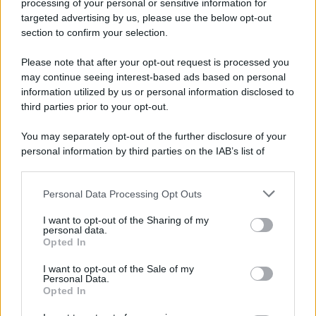
processing of your personal or sensitive information for
targeted advertising by us, please use the below opt-out
section to confirm your selection.
Please note that after your opt-out request is processed you
may continue seeing interest-based ads based on personal
information utilized by us or personal information disclosed to
third parties prior to your opt-out.
You may separately opt-out of the further disclosure of your
personal information by third parties on the IAB’s list of
downstream participants.
Personal Data Processing Opt Outs
This information may also be disclosed by us to third parties
on the IAB’s List of Downstream Participants that may further
I want to opt-out of the Sharing of my
disclose it to other third parties.
personal data.
Opted In
Please note that this website/app uses one or more Google
services and may gather and store information including but
I want to opt-out of the Sale of my
Personal Data.
not limited to your visit or usage behaviour. You may click to
Opted In
grant or deny consent to Google and its third-party tags to
use your data for below specified purposes in below Google