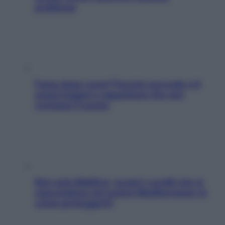
problema
Fame dopo cena? Perché succede e 6
snack leggeri e appetitosi che non
rovinano il sonno
Non solo Maldive: scopri i coralli che si
nascondono nel nostro Mediterraneo (e
come proteggerli)