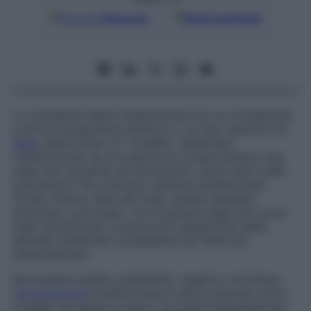
Google
Discover
Fonti preferite
La cosiddetta
dieta mediterranea
non va considerata
come un programma dietetico o un tipo specifico di
dieta
, bensì come un “modello” alimentare
caratterizzato da un insieme di comportamenti che,
negli anni sessanta del Novecento, erano tipici delle
popolazioni che vivevano nell’area mediterranea
(Creta, Grecia, Italia del Sud); queste abitudini
alimentari, purtroppo, con il passare degli anni sono
state dimenticate o pressoché soppiantate dalle
abitudini alimentari sviluppatesi nei Paesi più
industrializzati.
Nonostante questo andamento negativo nel tempo,
l’
alimentazione
mediterranea è stata proposta come
modello da seguire proprio nei paesi industrializzati: