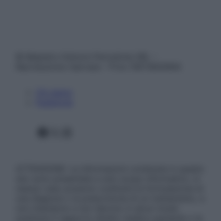
© Belpietro Edizioni Periodiche SRL –
Riproduzione riservata – P.Iva 13673600964
Chi siamo
Pubblicità
Facebook
X
Instagram
ATTENZIONE: Le informazioni contenute in questo
sito sono presentate a solo scopo informativo, in
nessun caso possono costituire la formulazione di
una diagnosi o la prescrizione di un trattamento, e
non intendono e non devono in alcun modo
sostituire il rapporto diretto medico-paziente o la