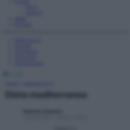
Fitness
Sport
Esercizi
Video
Podcast
Medicina AZ
Farmaci
Calcolatori
Oroscopo
Abbonamenti
Facebook
X
Instagram
Home
»
Medicina A-Z
Dieta mediterranea
Redazione Starbene
1 Gennaio 2025 – Lettura 1 minuto
Seguici su