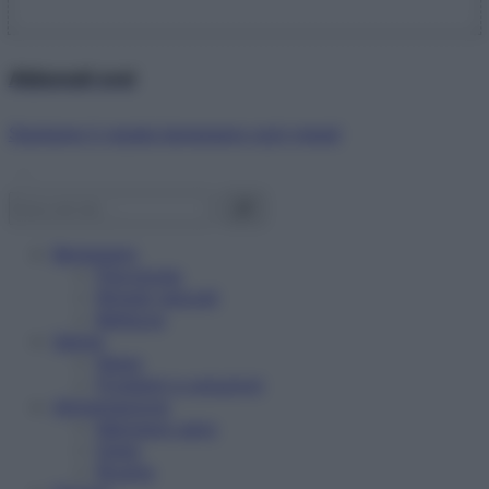
Abbonati ora!
Starbene ti regala benessere ogni mese!
Benessere
Psicologia
Rimedi naturali
Bellezza
Salute
News
Problemi e soluzioni
Alimentazione
Mangiare sano
Diete
Ricette