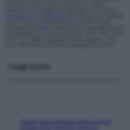
gli studiosi hanno infatti verificato che essa è
associata a una maggiore longevità e a una minore
mortalità
per la
cardiopatia
coronarica e per malattie
quali il diabete e l’aterosclerosi. A questi indubbi
vantaggi della
dieta
mediterranea si aggiunge poi una
caratteristica non certo secondaria, cioè il fatto che si
tratta di un regime alimentare molto gustoso e dai
costi relativamente limitati se paragonato ad altri.
Leggi anche
Capelli spezzati lungo l’attaccatura?
Scopri come risolvere l’annoso