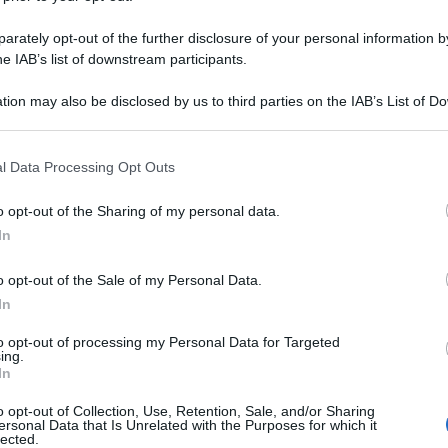
rately opt-out of the further disclosure of your personal information by
he IAB’s list of downstream participants.
tion may also be disclosed by us to third parties on the IAB’s List of 
 that may further disclose it to other third parties.
 that this website/app uses one or more Google services and may gath
l Data Processing Opt Outs
including but not limited to your visit or usage behaviour. You may click 
 to Google and its third-party tags to use your data for below specifi
o opt-out of the Sharing of my personal data.
ogle consent section.
In
o opt-out of the Sale of my Personal Data.
In
to opt-out of processing my Personal Data for Targeted
ing.
In
o opt-out of Collection, Use, Retention, Sale, and/or Sharing
ersonal Data that Is Unrelated with the Purposes for which it
lected.