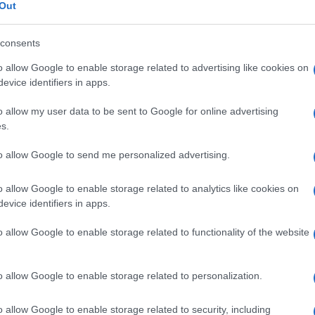
ne del sistema ne
Out
consents
o allow Google to enable storage related to advertising like cookies on
Le
evice identifiers in apps.
o allow my user data to be sent to Google for online advertising
ti preferite
s.
to allow Google to send me personalized advertising.
o allow Google to enable storage related to analytics like cookies on
evice identifiers in apps.
à del
sistema nervoso
, che riguarda in
genere
un
o allow Google to enable storage related to functionality of the website
ervose.
l’assone di un
neurone
causata in
genere
da traumi. Il
 dal corpo cellulare del
neurone
), che si trova nella
o allow Google to enable storage related to personalization.
liminato dai
globuli bianchi
. Questo
fenomeno
dà
 sia a una debolezza dei muscoli interessati, oppure
o allow Google to enable storage related to security, including