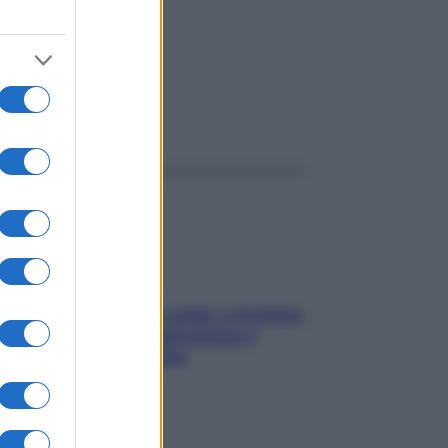
rvoso
ggi anche
Mindfulness tra le vette: a Cortina
due giorni lontani da stress e
ansia da smartphone