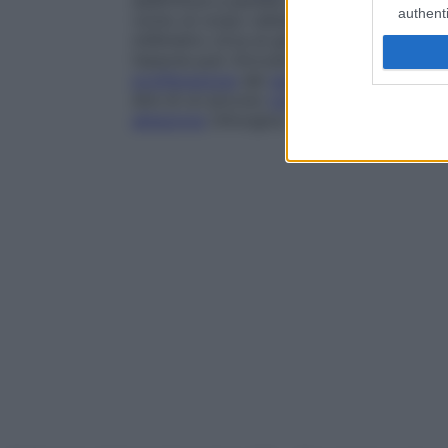
addirittura a paralisi, a seconda del numer
authenti
vicino al corpo cellulare del
neurone
) in 
millimetro circa al giorno. Se il
nervo
è rim
l’assone può ritrovare la collocazione e le 
proliferazione
del
segmento
prossimale p
dire di un piccolo
tumore
benigno
che in 
ablazione
chirurgica.