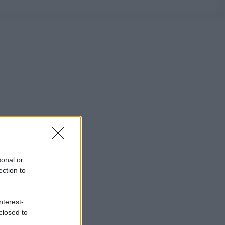
sonal or
ection to
nterest-
closed to