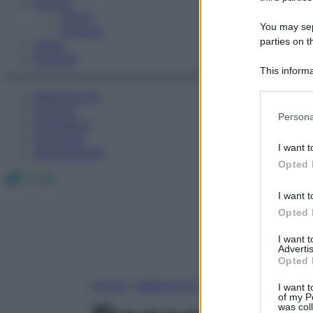
Fitness
Sport
You may sepa
Esercizi
parties on t
Video
Podcast
This informa
Participants
Medicina AZ
Farmaci
Please note
Persona
Calcolatori
information 
Oroscopo
deny consent
I want t
Abbonamenti
in below Go
Opted 
Facebook
X
Instagram
I want t
Opted 
I want 
Advertis
Opted 
Home
»
Medicina A-Z
I want t
of my P
was col