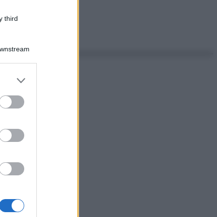
 third
Downstream
er and store
to grant or
ed purposes