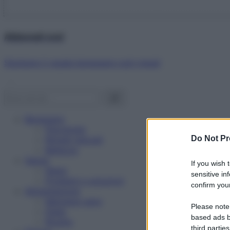
Abbonati ora!
Starbene ti regala benessere ogni mese!
Benessere
Psicologia
Do Not Pr
Rimedi naturali
Bellezza
Salute
If you wish 
News
sensitive in
Problemi e soluzioni
confirm your
Alimentazione
Mangiare sano
Please note
Diete
based ads b
Ricette
third parties