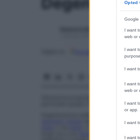
Degenerazio
Opted 
Google 
Redazione Starbene
I want t
1 Gennaio 2025 – Lettura 1 minuto
web or d
I want t
Google
Discover
Fon
Seguici su
purpose
I want 
I want t
web or d
Alterazione progressiva della funzionalit
I want t
particolare gruppo funzionale di cellule n
or app.
Degenerazione walleriana
Alterazione del
segmento
distale
dell’assone (più lontano
I want t
mano
o nel
piede
, si frammenta e viene e
luogo sia a una
sensazione
di
formicolio
,
I want t