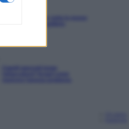
SOS pelle irritabile: tutte le mosse
per riportarla in equilibrio
Capelli spezzati lungo
l’attaccatura? Scopri come
risolvere l’annoso problema
Chi siamo
Pubblicità