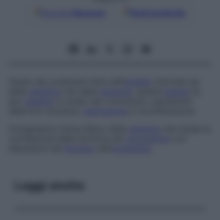
Google
Discover
Fonti preferite
Studio dei costituenti fisici dell’
eredità
. Derivata sia
dalla
genetica
che dalla
citologia
, questa
branca
ha
per
oggetto
lo studio dei cromosomi, soprattutto
della loro struttura,
replicazione
e ricombinazione.
Citogenetica clinica
Ramo della
genetica
che studia la
correlazione della struttura del
cromosoma
con
alterazioni del
fenotipo
dell’
organismo
.
Leggi anche