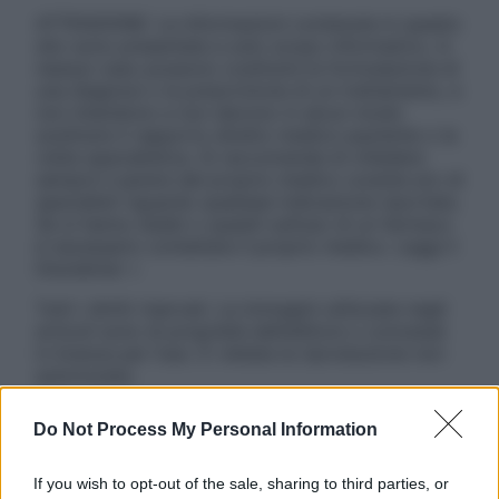
ATTENZIONE: Le informazioni contenute in questo
sito sono presentate a solo scopo informativo, in
nessun caso possono costituire la formulazione di
una diagnosi o la prescrizione di un trattamento, e
non intendono e non devono in alcun modo
sostituire il rapporto diretto medico-paziente o la
visita specialistica. Si raccomanda di chiedere
sempre il parere del proprio medico curante e/o di
specialisti riguardo qualsiasi indicazione riportata.
Se si hanno dubbi o quesiti sull’uso di un farmaco
è necessario contattare il proprio medico. Leggi il
Disclaimer »
Tutti i diritti riservati. Le immagini utilizzate negli
articoli sono di proprietà dell’editore o concesse
in licenza per l’uso. È vietata la riproduzione non
autorizzata.
Do Not Process My Personal Information
Informativa
If you wish to opt-out of the sale, sharing to third parties, or
Privacy Policy