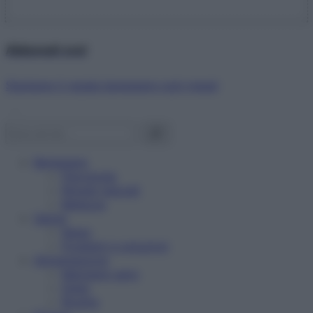
Abbonati ora!
Starbene ti regala benessere ogni mese!
Benessere
Psicologia
Rimedi naturali
Bellezza
Salute
News
Problemi e soluzioni
Alimentazione
Mangiare sano
Diete
Ricette