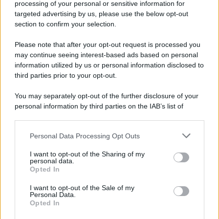
processing of your personal or sensitive information for
Cookie Policy
targeted advertising by us, please use the below opt-out
Note Legali
section to confirm your selection.
Preferenze Privacy
Please note that after your opt-out request is processed you
may continue seeing interest-based ads based on personal
information utilized by us or personal information disclosed to
third parties prior to your opt-out.
You may separately opt-out of the further disclosure of your
personal information by third parties on the IAB’s list of
downstream participants.
Personal Data Processing Opt Outs
This information may also be disclosed by us to third parties
on the IAB’s List of Downstream Participants that may further
I want to opt-out of the Sharing of my
disclose it to other third parties.
personal data.
Opted In
Please note that this website/app uses one or more Google
services and may gather and store information including but
I want to opt-out of the Sale of my
Personal Data.
not limited to your visit or usage behaviour. You may click to
Opted In
grant or deny consent to Google and its third-party tags to
use your data for below specified purposes in below Google