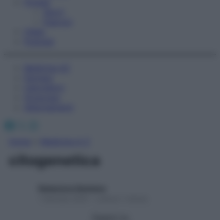
Fitness
Sport
Esercizi
Video
Podcast
Medicina AZ
Farmaci
Calcolatori
Oroscopo
Abbonamenti
Facebook
X
Instagram
Home
»
Medicina A-Z
citogenetica
Redazione Starbene
1 Gennaio 2025 – Lettura 1 minuto
Seguici su