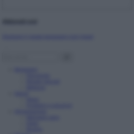
Abbonati ora!
Starbene ti regala benessere ogni mese!
Benessere
Psicologia
Rimedi naturali
Bellezza
Salute
News
Problemi e soluzioni
Alimentazione
Mangiare sano
Diete
Ricette