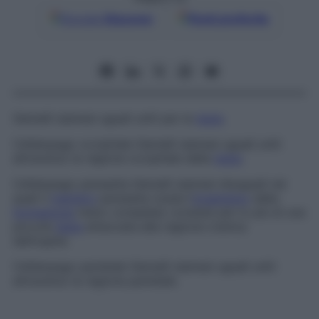
Google
Discover
Fonti preferite
Gemelli siamesi uguali uniti per la
testa
.
Cefalopago occipitale
Gemelli siamesi uguali uniti
attraverso la regione occipitale della
testa
.
Cefalopago parassita
Gemelli siamesi disuguali nei
quali il
membro
parassita (ossia l’
organismo
dalla
formazione
meno completa) consiste per lo più di una
piccola
testa
attaccata alla regione cranica
dell’ospite.
Cefalopago parietale
Gemelli siamesi uguali uniti
attraverso la regione parietale.