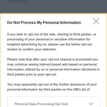
autorizzata.
Informativa
Do Not Process My Personal Information
Privacy Policy
Cookie Policy
If you wish to opt-out of the sale, sharing to third parties, or
Note Legali
processing of your personal or sensitive information for
Preferenze Privacy
targeted advertising by us, please use the below opt-out
section to confirm your selection.
Please note that after your opt-out request is processed you
may continue seeing interest-based ads based on personal
information utilized by us or personal information disclosed to
third parties prior to your opt-out.
You may separately opt-out of the further disclosure of your
personal information by third parties on the IAB’s list of
downstream participants.
Personal Data Processing Opt Outs
This information may also be disclosed by us to third parties