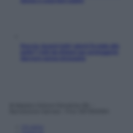
donne e cosa fare subito
Doccia, lavarsi tutti i giorni fa male alla
pelle? I miti da sfatare per proteggerla
davvero senza stressarla
© Belpietro Edizioni Periodiche SRL –
Riproduzione riservata – P.Iva 13673600964
Chi siamo
Pubblicità