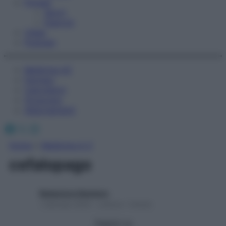
Fitness
Sport
Esercizi
Video
Podcast
Medicina AZ
Farmaci
Calcolatori
Oroscopo
Abbonamenti
Facebook
X
Instagram
Home
»
Medicina A-Z
cefalopago
Redazione Starbene
1 Gennaio 2025 – Lettura 1 minuto
Seguici su