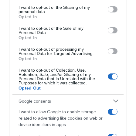
on the IAB’s List of Downstream Participants that may further
I want to opt-out of the Sharing of my
disclose it to other third parties.
personal data.
Opted In
Please note that this website/app uses one or more Google
services and may gather and store information including but
I want to opt-out of the Sale of my
Personal Data.
not limited to your visit or usage behaviour. You may click to
Opted In
grant or deny consent to Google and its third-party tags to
use your data for below specified purposes in below Google
I want to opt-out of processing my
consent section.
Personal Data for Targeted Advertising.
Opted In
I want to opt-out of Collection, Use,
Retention, Sale, and/or Sharing of my
Personal Data that Is Unrelated with the
Purposes for which it was collected.
Opted Out
Google consents
I want to allow Google to enable storage
related to advertising like cookies on web or
device identifiers in apps.