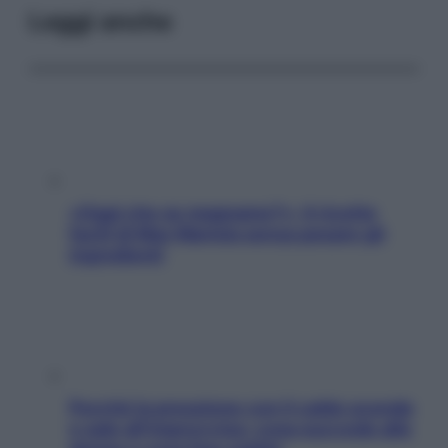
Leggi anche
«Oggi che se magnamo?»: 4 ricette
facili di Max Mariola senza pesare gli
ingredienti
Perché la pressione con il caldo scende
e sale all’improvviso: cosa succede alle