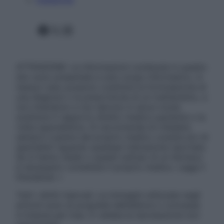
Facebook
X
Instagram
ATTENZIONE: Le informazioni contenute in questo
sito sono presentate a solo scopo informativo, in
nessun caso possono costituire la formulazione di
una diagnosi o la prescrizione di un trattamento, e
non intendono e non devono in alcun modo
sostituire il rapporto diretto medico-paziente o la
visita specialistica. Si raccomanda di chiedere
sempre il parere del proprio medico curante e/o di
specialisti riguardo qualsiasi indicazione riportata.
Se si hanno dubbi o quesiti sull’uso di un farmaco
è necessario contattare il proprio medico. Leggi il
Disclaimer »
Tutti i diritti riservati. Le immagini utilizzate negli
articoli sono di proprietà dell’editore o concesse
in licenza per l’uso. È vietata la riproduzione non