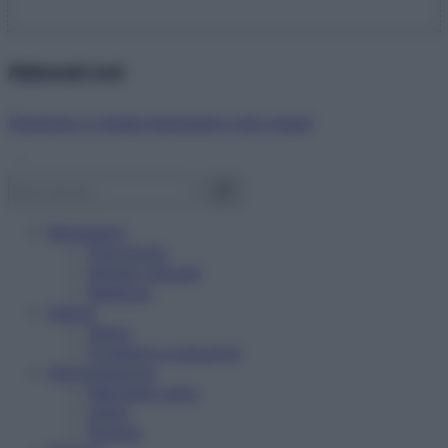
Abbonati ora!
Starbene ti regala benessere ogni mese!
Benessere
Psicologia
Rimedi naturali
Bellezza
Salute
News
Problemi e soluzioni
Alimentazione
Mangiare sano
Diete
Ricette