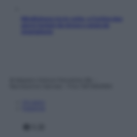
Mindfulness tra le vette: a Cortina due
giorni lontani da stress e ansia da
smartphone
© Belpietro Edizioni Periodiche SRL –
Riproduzione riservata – P.Iva 13673600964
Chi siamo
Pubblicità
Facebook
X
Instagram