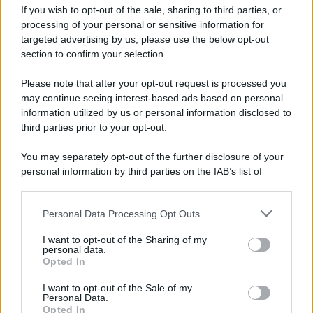
If you wish to opt-out of the sale, sharing to third parties, or
Privacy Policy
processing of your personal or sensitive information for
Cookie Policy
Note Legali
targeted advertising by us, please use the below opt-out
Preferenze Privacy
section to confirm your selection.
Please note that after your opt-out request is processed you
may continue seeing interest-based ads based on personal
information utilized by us or personal information disclosed to
third parties prior to your opt-out.
You may separately opt-out of the further disclosure of your
personal information by third parties on the IAB’s list of
downstream participants.
Personal Data Processing Opt Outs
This information may also be disclosed by us to third parties
on the IAB’s List of Downstream Participants that may further
I want to opt-out of the Sharing of my
disclose it to other third parties.
personal data.
Opted In
Please note that this website/app uses one or more Google
services and may gather and store information including but
I want to opt-out of the Sale of my
Personal Data.
not limited to your visit or usage behaviour. You may click to
Opted In