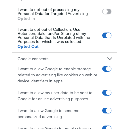
grant or deny consent to Google and its third-party tags to
use your data for below specified purposes in below Google
I want to opt-out of processing my
consent section.
Personal Data for Targeted Advertising.
Opted In
I want to opt-out of Collection, Use,
Retention, Sale, and/or Sharing of my
Personal Data that Is Unrelated with the
Purposes for which it was collected.
Opted Out
Google consents
I want to allow Google to enable storage
related to advertising like cookies on web or
device identifiers in apps.
I want to allow my user data to be sent to
Google for online advertising purposes.
I want to allow Google to send me
personalized advertising.
I want to allow Google to enable storage