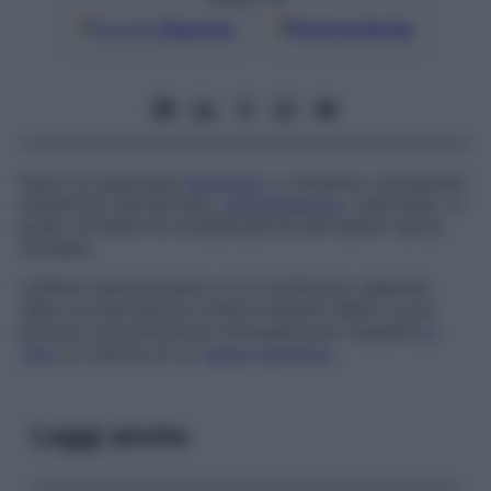
Google
Discover
Fonti preferite
Detto di qualunque
fenomeno
o sostanza, soprattutto
antibiotica (tetracicline,
cloramfenicolo
, macrolidi), in
grado di inibire la moltiplicazione dei batteri senza
ucciderli.
L’effetto batteriostatico di un antibiotico dipende
dalla concentrazione minima inibente (MIC), la più
piccola concentrazione necessaria per impedire
in
vitro
la crescita di un
ceppo
batterico
.
Leggi anche