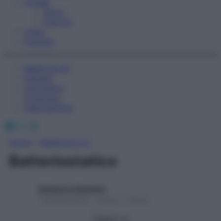
Fitness
Sport
Esercizi
Video
Podcast
Medicina AZ
Farmaci
Calcolatori
Oroscopo
Abbonamenti
Facebook
X
Instagram
Home
»
Medicina A-Z
Batteriostatico
Redazione Starbene
1 Gennaio 2025 – Lettura 1 minuto
Seguici su