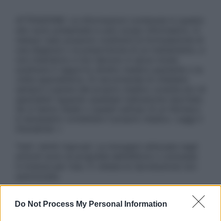
ATTENZIONE: Le informazioni contenute in questo
sito sono presentate a solo scopo informativo, in
nessun caso possono costituire la formulazione di
una diagnosi o la prescrizione di un trattamento, e
non intendono e non devono in alcun modo
sostituire il rapporto diretto medico-paziente o la
visita specialistica. Si raccomanda di chiedere
sempre il parere del proprio medico curante e/o di
specialisti riguardo qualsiasi indicazione riportata.
Se si hanno dubbi o quesiti sull’uso di un farmaco
è necessario contattare il proprio medico. Leggi il
Disclaimer »
Tutti i diritti riservati. Le immagini utilizzate negli
articoli sono di proprietà dell’editore o concesse
in licenza per l’uso. È vietata la riproduzione non
autorizzata.
Do Not Process My Personal Information
Informativa