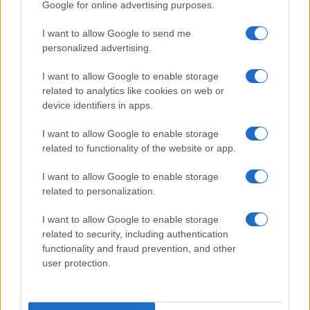
Google for online advertising purposes.
I want to allow Google to send me
personalized advertising.
I want to allow Google to enable storage
related to analytics like cookies on web or
device identifiers in apps.
I want to allow Google to enable storage
related to functionality of the website or app.
I want to allow Google to enable storage
related to personalization.
I want to allow Google to enable storage
related to security, including authentication
functionality and fraud prevention, and other
user protection.