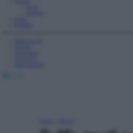
Fitness
Sport
Esercizi
Video
Podcast
Medicina AZ
Farmaci
Calcolatori
Oroscopo
Abbonamenti
Facebook
X
Instagram
Home
»
Fitness