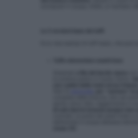
scomposti in acqua, infatti, si rischiano d
Le 2 versioni base dei tuffi
Ecco due esempi di tuffi basic, che puoi 
Tuffo elementare avanti teso
Sistemati
a filo del bordo vasca
con
la schiena piatta e il busto fermo.
So
con i palmi delle mani verso il bass
fletti le
ginocchia
,
per “caricare” la s
completa delle braccia, sino ad ave
spinta verso l’alto, leggermente in
di volo tieni le braccia sempre ben 
contratti, le punte dei piedi tirate e
dell’entrata in acqua abbassa latera
corpo (3)
.