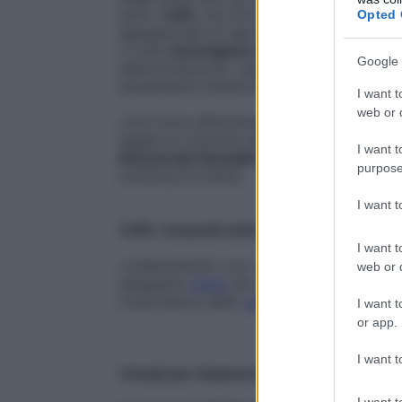
sono i
tuffi
, che non vedono salire su tra
Opted 
appassionati di ogni età.
«I tuffi
coinvolgono sia il corpo, sia la m
Google 
determinazione», spiega
Sigrid De Riz
, e
attualmente direttore sportivo dell’Union
I want t
web or d
«Chi inizia difficilmente abbandona perc
legate al controllo del corpo in volo. Si m
I want t
diventa più flessibili
, allenando in modo 
purpose
continua la trainer.
I want 
Tuffi, i muscoli coinvolti
I want t
«L’allenamento con i
tuffi
permette di
sco
web or d
disegnare
glutei
alti e sodi, modellare
spa
muscolatura delle
gambe
,
senza appesant
I want t
or app.
I want t
I tempi per imparare a tuffarsi
I want t