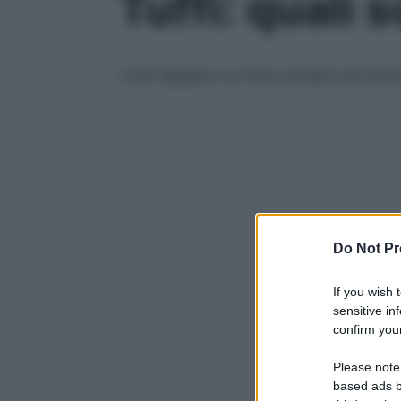
Tuffi: quali 
I tuffi regalano un fisico scolpito ed emo
Do Not Pr
If you wish 
sensitive in
confirm your
Please note
based ads b