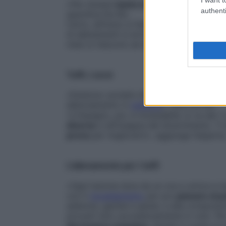
«Per iniziare
basta avere una buona forma
authenti
specifica De Riz.
Certo, all’inizio si fanno
tuffi
basic, ma
si
di allenamenti si arriva ai
tuffi
carpiati, a q
mesi si riescono ad eseguire elementi che,
Tuffi, i corsi
«Esistono società che propongono
corsi
abbonamento in
palestra
», dice De Riz.
«L’impegno, poi, è modulabile: si va dai 1
diverse
e all’insegna del divertimento. Ti
prova
per migliorarti», aggiunge l’esperta
L’allenamento per i tuffi
«Ogni lezione dura da un ora a un’ora e 
con il
riscaldamento
per poi
passare al 
addome, gambe e glutei, e alla composizi
provarli solo successivamente in volo. Per
dev’essere massima
. Quindi ci vuole un