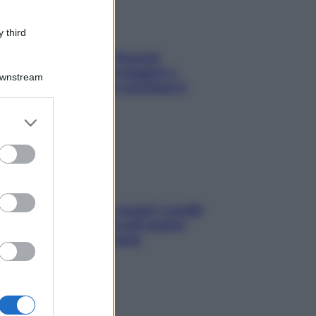
 third
Fame dopo cena? Perché
succede e 6 snack leggeri e
Downstream
appetitosi che non rovinano il
sonno
er and store
to grant or
ed purposes
Non solo Maldive: scopri i coralli
che si nascondono nel nostro
Mediterraneo (e come
proteggerli)