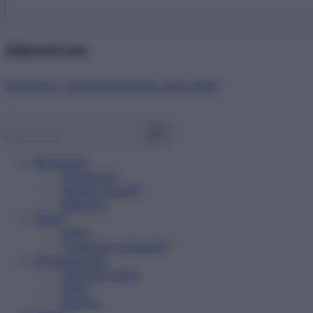
Abbonati ora!
Starbene ti regala benessere ogni mese!
Benessere
Psicologia
Rimedi naturali
Bellezza
Salute
News
Problemi e soluzioni
Alimentazione
Mangiare sano
Diete
Ricette