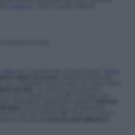
elle
contusioni
», mette in guardia l’esperta.
provare anche da sola.
 i
piedi
uniti, le gambe tese, le braccia lungo i
fianchi
,
lleva i talloni e le braccia
, alzandole lateralmente,
o
, sino a distenderle sopra la testa. Allo stesso tempo
pinta del tuffo
. Fai quindi una circonduzione
rle di nuovo distese sul capo
(1)
. Ora esegui una
 avanti, distendendo rapidamente le gambe:
nella fase
allungate
, con la schiena piatta, gli addominali
 tutto il corpo ben allineato
(2)
. Quindi, al momento
lmente le braccia,
in modo che siano allineate al