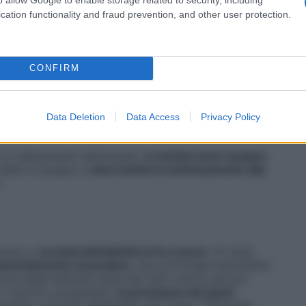
 fisica
ed essere abituati a fare un po’ di
sport
»,
cation functionality and fraud prevention, and other user protection.
 migliora con grande velocità
: «In una sola stagione
uelli all’indietro, ritornati e ai salti mortali. In pochi
 all’inizio, parevano improponibili».
CONFIRM
Data Deletion
Data Access
Privacy Policy
 base
in tutta Italia, con prezzi simili a quelli di un
 a 3 allenamenti settimanali.
Le lezioni sono sempre
 alleni in gruppo e
devi metterti continuamente alla
.
mezza, e
la metà dell’attività si fa a secco
. Si inizia
potenziamento muscolare
, che coinvolge soprattutto
one degli elementi base dei
tuffi
a terra, per poi
 riuscire a progredire,
la precisione dei gesti
 grande controllo dell’assetto del corpo. Arrivando