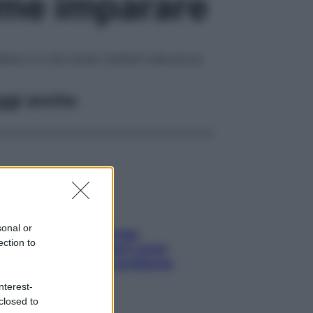
come imparare
plina e in che modo metterti alla prova
ggi anche
sonal or
Capelli spezzati lungo
ection to
l’attaccatura? Scopri come
risolvere l’annoso problema
nterest-
closed to