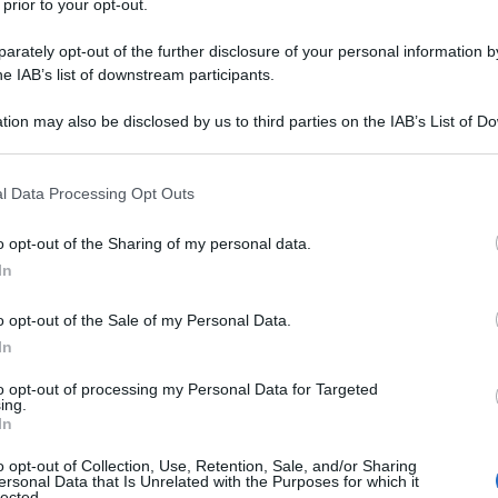
 prior to your opt-out.
rately opt-out of the further disclosure of your personal information by
he IAB’s list of downstream participants.
tion may also be disclosed by us to third parties on the IAB’s List of 
 that may further disclose it to other third parties.
 that this website/app uses one or more Google services and may gath
l Data Processing Opt Outs
including but not limited to your visit or usage behaviour. You may click 
 to Google and its third-party tags to use your data for below specifi
o opt-out of the Sharing of my personal data.
ogle consent section.
In
ti preferite
o opt-out of the Sale of my Personal Data.
In
to opt-out of processing my Personal Data for Targeted
ing.
In
o opt-out of Collection, Use, Retention, Sale, and/or Sharing
ersonal Data that Is Unrelated with the Purposes for which it
 registrato una diffusione costante. Fra questi ci
lected.