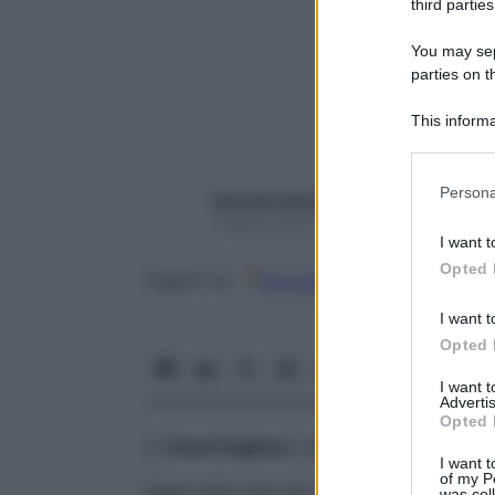
third parties
You may sepa
parties on t
This informa
Participants
Please note
Persona
Gerardo Antonelli
information 
5 Marzo 2022 – Lettura 4 minuti
deny consent
I want t
in below Go
Opted 
Google
Discover
Fon
Seguici su
I want t
Opted 
I want 
Advertis
Opted 
di
Anna Pugliese
e
Gerardo Antonelli
I want t
of my P
Negli ultimi anni gli sport acquatici hanno
was col