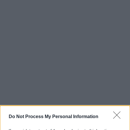
Do Not Process My Personal Information