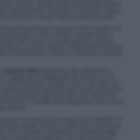
meno all’inizio, usando anche una mano per tirare il
ì per qualche minuto cercando di mantenere il petto
ta, potrai fare lo stesso esercizio senza la mano.
al basso la pertica con il braccio interno (quello che
accio esterno la afferri dall’alto. A questo punto,
giungila subito dopo con quella esterna, come se
roverai per un attimo sospesa. Ripeti questo esercizio
te. Più lentamente lo farai più rafforzerai le braccia
to
jazzman-hold
posizionati a lato della pertica,
o. A questo punto aggrappati alla pertica con la
e nell’half-bracket. A questo punto, una volta che
la gamba esterna e portarla verso quella interna fino
anche incrociare le gambe se non vuoi rischiare di
lche secondo e, quando sarai abbastanza forte, potrai
ba esterna.
no sport dal quale tutti possono trarre beneficio. E’
 le figure basilari servono a rafforzare i muscoli per
che non ti annoierai mai perché avrai sempre degli
 che tu possa accorgertene, non solo scoprirai di