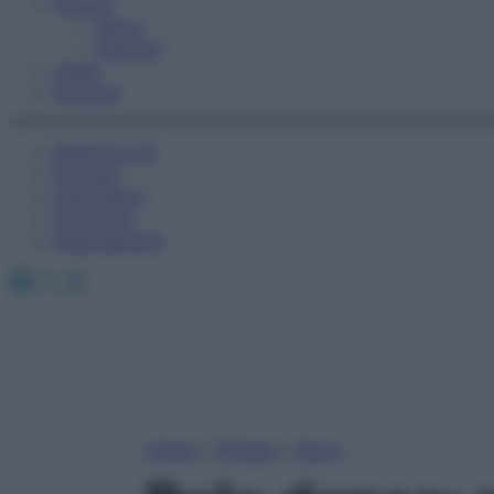
Fitness
Sport
Esercizi
Video
Podcast
Medicina AZ
Farmaci
Calcolatori
Oroscopo
Abbonamenti
Facebook
X
Instagram
Home
»
Fitness
»
Sport