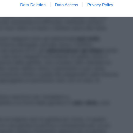
grappati alla pertica con il ginocchio della gamba
Data Deletion
Data Access
Privacy Policy
ertica, toccando il pavimento con la mano esterna e la
in grado di fare disinvoltamente questo esercizio
 per aumentare la difficoltà, mettendo prima il
e mani dietro la testa o distese sopra alla testa.
e puoi eseguire sono gli addominali
jack-knife
raccia allungate, portale verso il soffitto
una specie di V), gli
addominali per gli obliqui
(simili
to che sono eseguiti avvicinando la spalla verso il
lazione delle gambe, che consiste nello stendere le
llare verso destra verso il pavimento e poi verso
osizione simile a quella dei piegamenti sulle braccia,
ppoggiata al pavimento solo con le mani, le
imo esercizio per riscaldarsi e,
lità e la forza delle gambe è il
side-climb
, cioè
ale avvolgerai solo la gamba più vicina. A questo
on una gamba la pertica e arrampicati per un po’.
 lasciati andare rimanendo appesa per la gamba,