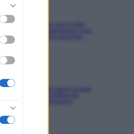
er and store
to grant or
ed purposes
Perché la pressione con il caldo
scende e sale all’improvviso: cosa
succede alle donne e cosa fare
subito
Doccia, lavarsi tutti i giorni fa male
alla pelle? I miti da sfatare per
proteggerla davvero senza
stressarla