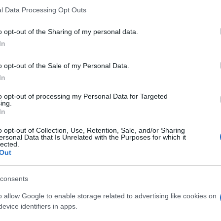
 that this website/app uses one or more Google services and may gath
l Data Processing Opt Outs
including but not limited to your visit or usage behaviour. You may click 
 to Google and its third-party tags to use your data for below specifi
o opt-out of the Sharing of my personal data.
ogle consent section.
In
o opt-out of the Sale of my Personal Data.
In
to opt-out of processing my Personal Data for Targeted
ing.
In
o opt-out of Collection, Use, Retention, Sale, and/or Sharing
ersonal Data that Is Unrelated with the Purposes for which it
lected.
Out
consents
ti preferite
o allow Google to enable storage related to advertising like cookies on
evice identifiers in apps.