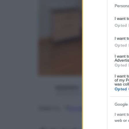
Please note
Persona
information 
deny consent
I want t
in below Go
Opted 
I want t
Opted 
I want 
Advertis
Opted 
I want t
of my P
was col
blackwidow
Opted 
20 Dicembre 2014 – Lettura 5 minuti
Google 
Google
Discover
Fon
Seguici su
I want t
web or d