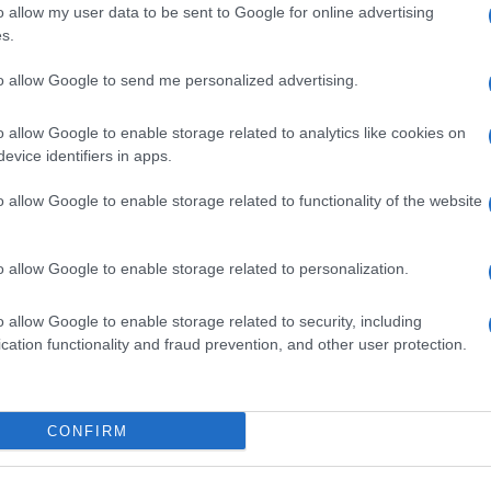
o allow my user data to be sent to Google for online advertising
s.
dentemente dall’età, che non sono mai stati così in
to allow Google to send me personalized advertising.
anza alla pertica, è di per sé divertente e
tituto della palestra. Con la pole dance ti ritroverai
o allow Google to enable storage related to analytics like cookies on
ncia piatta, braccia fortissime, un senso
evice identifiers in apps.
to che gli esercizi sono progressivi, non proverai mai
 pertica, è bene fare qualche esercizio a terra.
o allow Google to enable storage related to functionality of the website
a, accendi la musica e armati di determinazione.
nte di Pole Dance e Tecnica Sportiva CSEN.
o allow Google to enable storage related to personalization.
ali sono fondamentali perché i
muscoli dell’addome
la pertica. Se vuoi farli nella maniera più efficace,
o allow Google to enable storage related to security, including
 schiena con le ginocchia piegate, le piante dei piedi
cation functionality and fraud prevention, and other user protection.
recchie, ma senza afferrare la testa. Inspira e poi,
a (è sufficiente che le spalle si sollevino da terra.
econdi inspirando e contraendo i muscoli addominali
are con una serie da 5 per poi aumentare man mano ti
CONFIRM
icace sono gli
addominali alla pertica
. Tieni la gamba