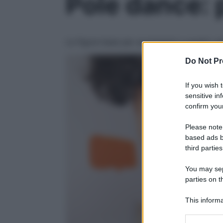
Pole dance: 
Le figure base per avvicinarsi a questo s
Do Not Pr
If you wish 
sensitive in
confirm your
Please note
based ads b
third parties
You may sepa
parties on t
This informa
Participants