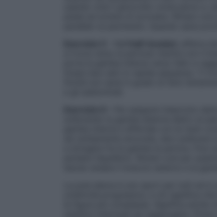
usando cioè il ginocchio come perno e, al
piede ed evitare di scivolare. Rimani cos
parallelo al pavimento. Quando sarai pron
Esercizio 5
– Nell’
half-bracket
, afferra d
si trova verso la pertica) mentre con il br
porta la gamba interna verso l’alto e rag
tirassi due calci in rapida sequenza. Ti t
finché non sarai in grado di farlo lentamen
e gli addominali.
Esercizio 6 –
Per eseguire l’esercizio det
sollevando la gamba esterna dietro al pal
gamba interna e afferrala con le mani com
sei solidamente ancorata, devi sollevare 
a stringere fra le gambe la pertica. Puoi 
perdere l’equilibrio. Rimani così per qua
lasciar andare il braccio esterno e la gam
La pole dance è uno sport per tutti ed è u
un’attività progressiva, e ciò significa che
le figure più complesse. Significa anche 
obiettivi intermedi da raggiungere. Prima