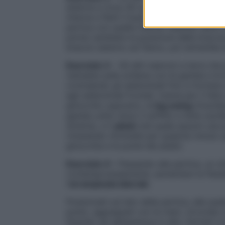
esterna a circa 30 centimetri dal palo. Ag
interna e fletti il busto prima verso la p
pertica con quella interna. Quando sarai 
potrai cambiare la posizione delle braccia
braccio esterno sul fianco, poi entrambe l
Esercizio 3
– Gli altri esercizi a terra ch
(sdraiata sulla schiena con le gambe e le b
contraendo gli addominali fino a formare 
agli addominali frontali, tranne per il fat
ginocchio opposto), la
leg swing
(l’oscil
gambe unite verso il soffitto e farle osci
sinistra), e il
plank
(nel quale assumi una p
rimanendo immobile per qualche minuto a
ginocchia e le punte dei piedi).
Esercizio 4 –
Passando alla pertica, un ott
contemporaneamente, aumentare la flessibi
l’
arrampicata laterale
.
Posizionati sul lato della pertica, alla qu
punto, aggrappati con le mani, circonda c
Quando sei abbastanza in alto, fermati e