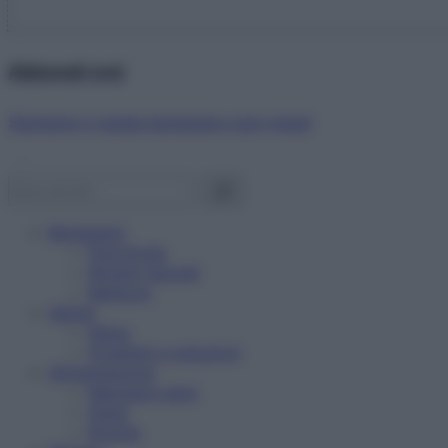
Abbonati ora!
Starbene ti regala benessere ogni mese!
Benessere
Psicologia
Rimedi naturali
Bellezza
Salute
News
Problemi e soluzioni
Alimentazione
Mangiare sano
Diete
Ricette