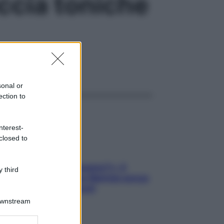
accia toniche
ggi anche
sonal or
ection to
nterest-
closed to
«Oggi che se magnamo?»: 4
 third
ricette facili di Max Mariola senza
pesare gli ingredienti
Downstream