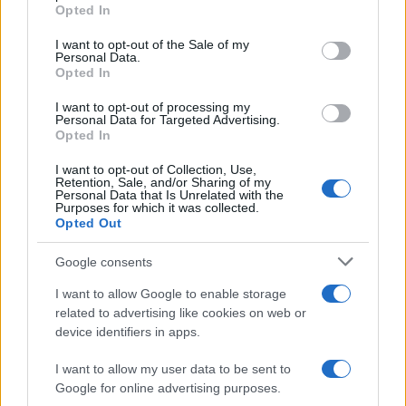
Opted In
Please note that this website/app uses one or more Google
services and may gather and store information including but
I want to opt-out of the Sale of my
Personal Data.
not limited to your visit or usage behaviour. You may click to
Opted In
grant or deny consent to Google and its third-party tags to
use your data for below specified purposes in below Google
I want to opt-out of processing my
consent section.
Personal Data for Targeted Advertising.
Opted In
I want to opt-out of Collection, Use,
Retention, Sale, and/or Sharing of my
Personal Data that Is Unrelated with the
Purposes for which it was collected.
Opted Out
Google consents
I want to allow Google to enable storage
related to advertising like cookies on web or
device identifiers in apps.
I want to allow my user data to be sent to
Google for online advertising purposes.