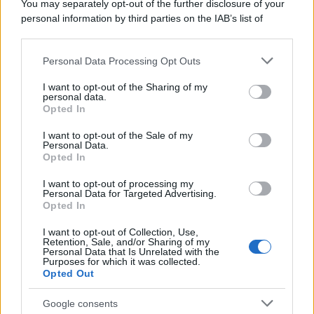
You may separately opt-out of the further disclosure of your
personal information by third parties on the IAB’s list of
downstream participants.
Personal Data Processing Opt Outs
This information may also be disclosed by us to third parties
on the IAB’s List of Downstream Participants that may further
I want to opt-out of the Sharing of my
disclose it to other third parties.
personal data.
Opted In
Please note that this website/app uses one or more Google
services and may gather and store information including but
I want to opt-out of the Sale of my
Personal Data.
not limited to your visit or usage behaviour. You may click to
Opted In
grant or deny consent to Google and its third-party tags to
use your data for below specified purposes in below Google
I want to opt-out of processing my
consent section.
Personal Data for Targeted Advertising.
Opted In
I want to opt-out of Collection, Use,
Retention, Sale, and/or Sharing of my
Personal Data that Is Unrelated with the
Purposes for which it was collected.
Opted Out
Google consents