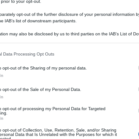
 prior to your opt-out.
rately opt-out of the further disclosure of your personal information by
he IAB’s list of downstream participants.
tion may also be disclosed by us to third parties on the IAB’s List of 
Descrizione tipo ricetta:
OTC – LIBERA
 that may further disclose it to other third parties.
VENDITA
 that this website/app uses one or more Google services and may gath
l Data Processing Opt Outs
Forma farmaceutica:
COMPRESSE
including but not limited to your visit or usage behaviour. You may click 
RIVESTITE DIVISIBILI
 to Google and its third-party tags to use your data for below specifi
o opt-out of the Sharing of my personal data.
ogle consent section.
, compresa cefalea emicranica, mal di denti.
In
o opt-out of the Sale of my Personal Data.
In
to opt-out of processing my Personal Data for Targeted
ing.
stallina Silice colloidale anidra Idrossipropilcellulosa
In
a Talco
Rivestimento con film [Opadry (bianco)
anio diossido (E171)
o opt-out of Collection, Use, Retention, Sale, and/or Sharing
ersonal Data that Is Unrelated with the Purposes for which it
lected.