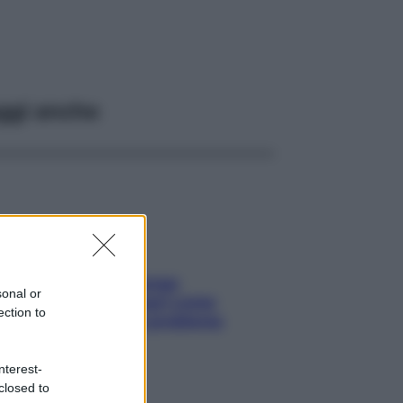
ggi anche
Capelli spezzati lungo
sonal or
l’attaccatura? Scopri come
ection to
risolvere l’annoso problema
nterest-
closed to