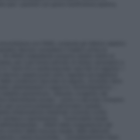
a (per i pazienti con grave insufficienza epatica,
oncomitanza con FANS, compresi gli inibitori selettivi
 asmatici devono consultare il medico prima di
Gli effetti indesiderati possono essere ridotti al
assa, per il più breve periodo di tempo necessario a
e i rischi GI e cardiovascolari riportati di seguito). I
e devono essere posti sotto regolare sorveglianza
Nelle condizioni riportate di seguito, Zorendol deve
ato attentamente il rapporto rischio/beneficio: –
 malattie autoimmuni;- disturbo congenito del
ria intermittente acuta); – primo e secondo trimestre
i casi occorre prestare particolare cautela: –
ttie infiammatorie intestinali croniche (colite
 cardiaca e ipertensione; – funzionalità renale
dell’ematopoiesi; – difetti della coagulazione del
ore cronico della mucosa nasale, delle adenoidi,
piratorie o asma bronchiale; – immediatamente dopo