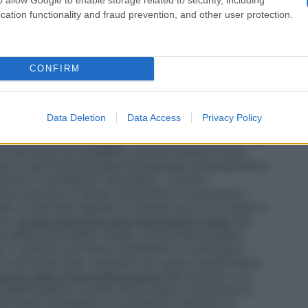
icinale per più di 3 giorni, o se i sintomi
 di ibuprofene dipende dall’età e dal peso corporeo
cation functionality and fraud prevention, and other user protection.
un bicchiere d’acqua durante o dopo i pasti.
Febbre
olescenti di età superiore a12 anni (≥40 kg)
: 200-400
volte al giorno a intervalli di 4-6 ore. Il dosaggio in
ministrati in una singola dose, se necessario 400 mg
CONFIRM
giornaliera non deve superare i 1200 mg.
i al di sopra dei 12 anni di età
: 200-400 mg 1-3
l bisogno. La dose massima giornaliera non deve
Data Deletion
Data Access
Privacy Policy
ca
Zorendol compresse rivestite con film non deve
riore ai 12 anni.
Anziani
I FANS devono essere usati
ni che sono più soggetti a eventi avversi e sono
era o perforazione gastrointestinale potenzialmente
tamento è considerato necessario, occorre
reve periodo di tempo necessario a controllare i
ato a intervalli regolari e sospeso se non si osserva
nza.
Compromissione della funzionalità renale
Nei
 della funzionalità renale, la dose deve essere
r il periodo più breve necessario a controllare i
e monitorata (per i pazienti con grave insufficienza
ione della funzionalità epatica
Nei pazienti con
onalità epatica, la dose deve essere mantenuta al
più breve necessario a controllare i sintomi; la