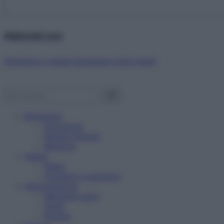
Abbonati ora!
Starbene ti regala benessere ogni mese!
Benessere
Psicologia
Rimedi naturali
Bellezza
Salute
News
Problemi e soluzioni
Alimentazione
Mangiare sano
Diete
Ricette