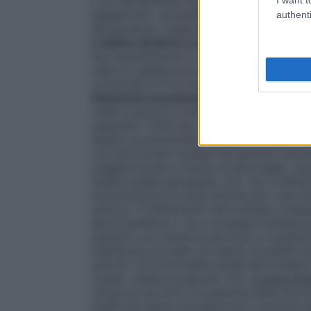
o un adolescente necessitano di questo med
peggiorano, consultare il medico La dose
authenti
del paziente. Deglutire la compressa con 
e dolore da lieve a moderato
Adulti e ad
mg somministrati in una singola dose o 3-4 
caso di cefalea emicranica è: 400 mg som
a intervalli di 4-6 ore. La dose massima 
Dismenorrea primaria
Adulti e adolescent
volte al giorno a intervalli di 4-6 ore, a
superare i 1200 mg.
Popolazione pediatri
essere somministrato a bambini di età infe
con particolare cautela nei pazienti anzia
maggiormente a rischio di emorragia, ulc
letale (vedere paragrafo 4.4). Se il trat
somministrare la dose minima per il più b
sintomi. Il trattamento deve essere rivalut
alcun beneficio o se si sviluppa intollera
pazienti con riduzione da lieve a moderata
mantenuta al livello più basso possibile pe
sintomi; la funzionalità renale deve esser
renale, vedere paragrafo 4.3).
Compromiss
riduzione da lieve a moderata della funzi
livello più basso possibile per il periodo 