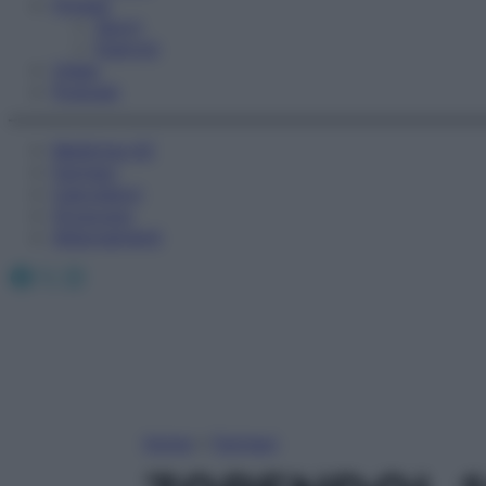
Fitness
Sport
Esercizi
Video
Podcast
Medicina AZ
Farmaci
Calcolatori
Oroscopo
Abbonamenti
Facebook
X
Instagram
Home
»
Farmaci