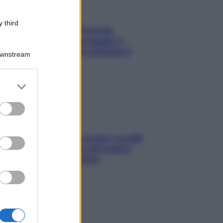
 third
Fame dopo cena? Perché
succede e 6 snack leggeri e
appetitosi che non rovinano il
Downstream
sonno
er and store
to grant or
ed purposes
Non solo Maldive: scopri i coralli
che si nascondono nel nostro
Mediterraneo (e come
proteggerli)