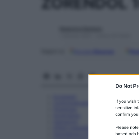
ZORENDOL 1
Redazione Starbene
1 Gennaio 2025 – Lettura 20 minuti
Google
Discover
Fon
Seguici su
Do Not Pr
Eccipienti
If you wish 
Controindicazioni
sensitive in
Posologia
confirm your
Avvertenze
Interazioni
Please note
Effetti Indesiderati
Gravidanza e Allattamento
based ads b