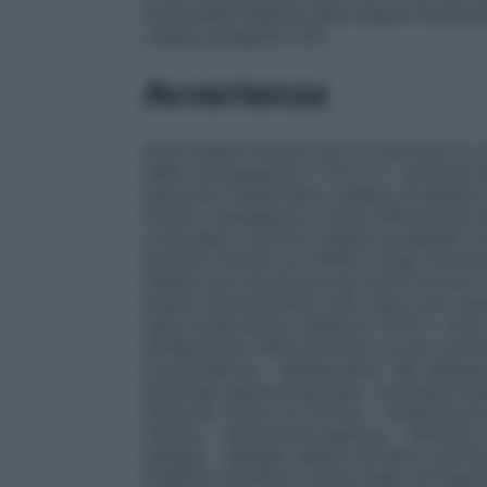
funzionalità epatica deve essere monitorat
vedere paragrafo 4.3).
Avvertenze
Deve essere evitato l’uso di Zorendol in c
della ciclossigenasi 2 (Cox 2). I pazienti
assumere l’ibuprofene (vedere di seguito). 
minimo impiegando la dose efficace più b
controllare i sintomi (vedere paragrafo 4.2 
pazienti trattati con FANS a lungo termin
medica per monitorare gli eventi avversi. 
essere somministrato solo dopo aver valut
lupus eritematoso sistemico (LES) o altre
metabolismo della porfirina (ovvero porfi
di gravidanza; – allattamento. Nei seguent
patologie gastrointestinali, comprese mala
ulcerosa, morbo di Crohn); – insufficienza
ridotta; – disfunzione epatica; – disturbo 
sangue; – allergie, febbre da fieno, gonfi
malattia ostruttiva cronica delle vie res