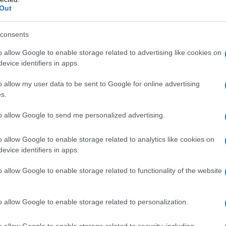
Out
– ipersensibilità al principio attivo o ad uno
consents
rafo 6.1; – reazioni di ipersensibilità precedenti (ad
 risposta all’acido acetilsalicilico o ad altri FANS; –
o allow Google to enable storage related to advertising like cookies on
gastrointestinale, in correlazione a terapia
evice identifiers in apps.
orragia attiva o anamnesi di ricorrenza della
mprovati di ulcerazione o sanguinamento); – grave
o allow my user data to be sent to Google for online advertising
sufficienza cardiaca (IV classe NYHA) o
s.
danza (vedere paragrafo 4.6); – disidratazione
o assunzione insufficiente di liquidi); – sanguinamento
to allow Google to send me personalized advertising.
ttivo; – disematopoiesi di origine non nota. Zorendol
re ai 12 anni.
o allow Google to enable storage related to analytics like cookies on
evice identifiers in apps.
o allow Google to enable storage related to functionality of the website
nimizzati con l’uso della dose minima efficace per la
necessaria per controllare i sintomi (vedere
o allow Google to enable storage related to personalization.
ato solo per trattamenti a breve termine, non
tono o peggiorano, consultare il medico. Se un bambino
o allow Google to enable storage related to security, including