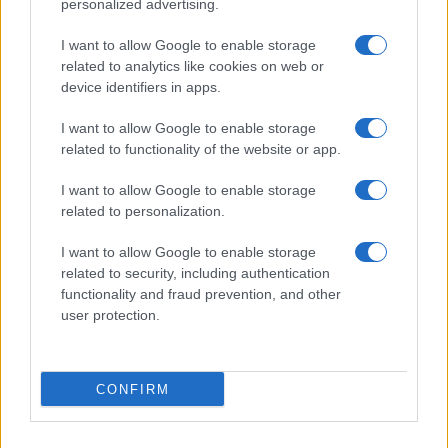
personalized advertising.
I want to allow Google to enable storage
related to analytics like cookies on web or
device identifiers in apps.
I want to allow Google to enable storage
related to functionality of the website or app.
I want to allow Google to enable storage
related to personalization.
I want to allow Google to enable storage
related to security, including authentication
functionality and fraud prevention, and other
user protection.
CONFIRM