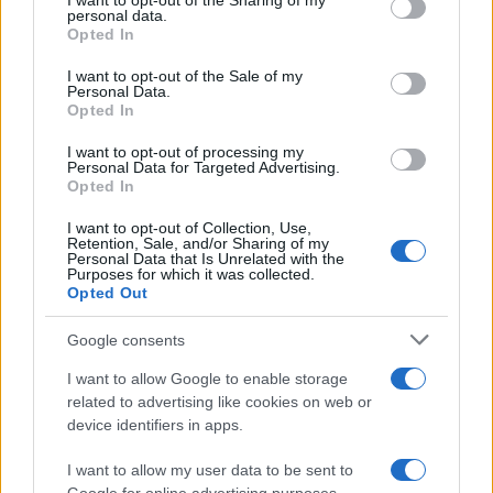
I want to opt-out of the Sharing of my
disclose it to other third parties.
personal data.
Opted In
Please note that this website/app uses one or more Google
services and may gather and store information including but
I want to opt-out of the Sale of my
Personal Data.
not limited to your visit or usage behaviour. You may click to
Opted In
grant or deny consent to Google and its third-party tags to
use your data for below specified purposes in below Google
I want to opt-out of processing my
consent section.
Personal Data for Targeted Advertising.
Opted In
I want to opt-out of Collection, Use,
Retention, Sale, and/or Sharing of my
Personal Data that Is Unrelated with the
Purposes for which it was collected.
Opted Out
Google consents
I want to allow Google to enable storage
related to advertising like cookies on web or
device identifiers in apps.
I want to allow my user data to be sent to