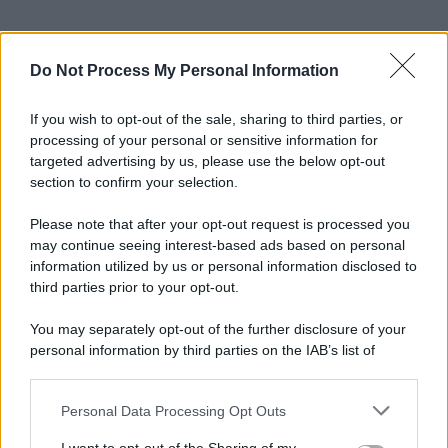
Do Not Process My Personal Information
If you wish to opt-out of the sale, sharing to third parties, or
processing of your personal or sensitive information for
targeted advertising by us, please use the below opt-out
section to confirm your selection.
Please note that after your opt-out request is processed you
may continue seeing interest-based ads based on personal
information utilized by us or personal information disclosed to
third parties prior to your opt-out.
You may separately opt-out of the further disclosure of your
personal information by third parties on the IAB’s list of
downstream participants.
Personal Data Processing Opt Outs
This information may also be disclosed by us to third parties
on the IAB’s List of Downstream Participants that may further