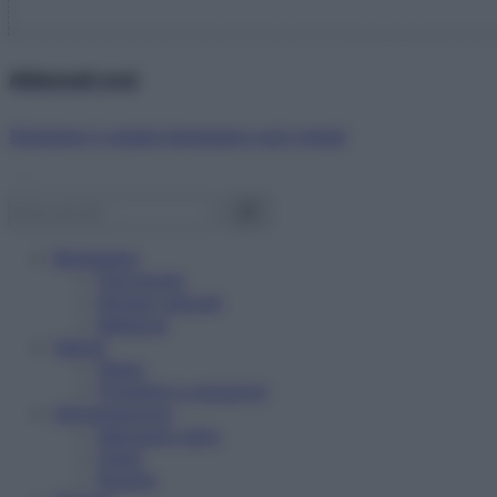
Abbonati ora!
Starbene ti regala benessere ogni mese!
Benessere
Psicologia
Rimedi naturali
Bellezza
Salute
News
Problemi e soluzioni
Alimentazione
Mangiare sano
Diete
Ricette