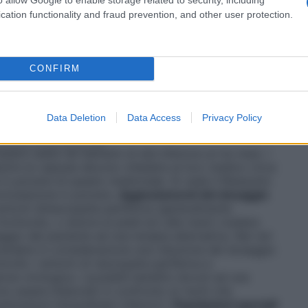
cation functionality and fraud prevention, and other user protection.
orno (ogni 12 ore)
orno (ogni 12 ore)
ini e prima infanzia al di sopra dei 3 mesi di età
: il
CONFIRM
iorno (ogni 12 ore)
Data Deletion
Data Access
Privacy Policy
sere usata nei bambini di età inferiore ai tre mesi. I
utire le capsule devono chiedere al loro medico circa
 in polvere di questo medicinale. Si veda il Riassunto
ormulazione in polvere.
Aggiustamenti del dosaggio
sintomi dineuropatia periferica (generalmente
formicolio, o dolore ai piedi e/o alle mani) (vedere
ggio del paziente ad una terapia alternativa. Nei rari
prendere in considerazione una riduzione del dosaggio
rollo i sintomi di neuropatia periferica e
 virologica. I possibili benefici dovuti ad una
 essere bilanciati in confronto ai rischi che
razioni intracellulari inferiori).
Popolazioni speciali