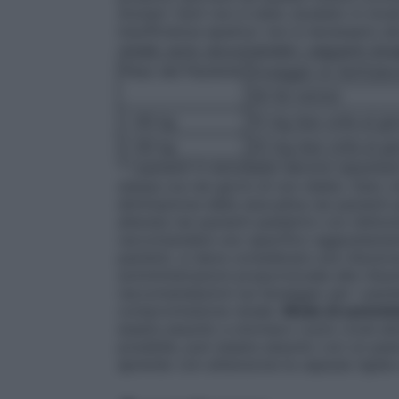
Anziani
: Zerit non è stato studiato in mod
Insufficienza epatica
: non è necessario a
renale
: sono raccomandati i seguenti dos
Peso del Paziente
Dosaggio di Zerit(seco
26-50 ml/min
< 60 kg
15 mg due volte al gi
≥ 60 kg
20 mg due volte al gi
* I pazienti in emodialisi devono assumere 
stessa ora nei giorni di non dialisi. Dato c
eliminazione della stavudina nei pazienti p
alterata nei pazienti pediatrici con disfun
raccomandare uno specifico aggiustament
pazienti, si deve considerare una riduzion
somministrazioni proporzionale alla riduz
raccomandazioni sul dosaggio per i pazien
compromissione renale.
Modo di sommini
essere assunto a stomaco vuoto (cioè alm
possibile, può essere assunto con un pas
aprendo con attenzione la capsula rigida 