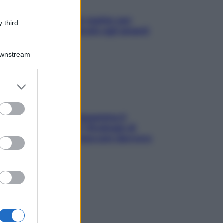
L’oroscopo food di Jupiter per
 third
l’estate 2026 dedicato agli amanti
del cibo
Downstream
er and store
to grant or
ed purposes
La trappola della dopamina ti
segue in spiaggia? Strategie di
digital detox per staccare davvero