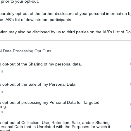
 prior to your opt-out.
rately opt-out of the further disclosure of your personal information by
he IAB’s list of downstream participants.
tion may also be disclosed by us to third parties on the IAB’s List of 
Descrizione tipo ricetta:
RNRL –
 that may further disclose it to other third parties.
LIMITATIVA NON RIPETIB.
 that this website/app uses one or more Google services and may gath
l Data Processing Opt Outs
Forma farmaceutica:
CAPSULE RIGIDE
including but not limited to your visit or usage behaviour. You may click 
 to Google and its third-party tags to use your data for below specifi
o opt-out of the Sharing of my personal data.
ogle consent section.
Presenza Lattosio:
Si
In
farmaci antiretrovirali per il trattamento di pazienti
o opt-out of the Sale of my Personal Data.
esi) infetti dal virus HIV solo quando gli altri
ati. La durata del trattamento con Zerit deve essere
In
ere paragrafo 4.2).
to opt-out of processing my Personal Data for Targeted
ing.
In
o opt-out of Collection, Use, Retention, Sale, and/or Sharing
ersonal Data that Is Unrelated with the Purposes for which it
o stearato Cellulosa microcristallina Sodio amido
lected.