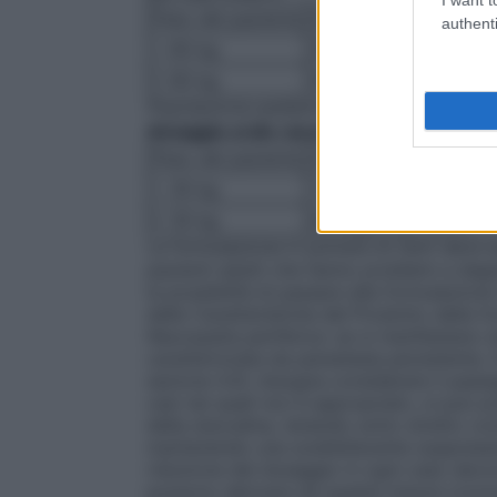
Peso del paziente
Dosaggio di Zerit
authenti
< 60 kg
30 mg due volte al gi
≥ 60 kg
40 mg due volte al gi
Popolazione pediatrica
Adolescenti, bamb
dosaggio orale raccomandato è
Peso del paziente
Dosaggio di Zerit
< 30 kg
1 mg/kg due volte al g
≥ 30 kg
dosaggio per adulti
La formulazione in polvere di Zerit deve es
pazienti adulti che hanno problemi a degl
la possibilità di passare alla formulazione
delle Caratteristiche del Prodotto della f
Neuropatia periferica
: se si manifestano 
caratterizzata da parestesia persistente, 
sezione 4.4), bisogna considerare il passa
casi nei quali non è appropriato, si può 
della stavudina, tenendo sotto stretto cont
mantenendo una soddisfacente soppressione
riduzione del dosaggio in ogni caso devono
possono derivare da queste misure (concent