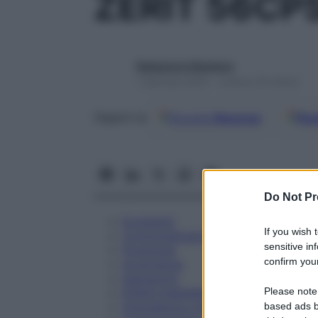
ZERIT 56CP
Redazione Starbene
1 Gennaio 2025 – Lettura 24 minuti
Google
Discover
Fon
Seguici su
Do Not Pr
Eccipienti
If you wish 
Controindicazioni
sensitive in
Posologia
confirm your
Avvertenze
Interazioni
Please note
Effetti Indesiderati
Gravidanza e Allattamento
based ads b