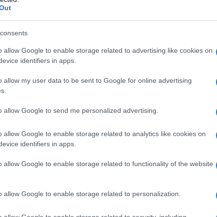
 Ferro ossido colorante (E172) Silicio diossido Sodio
Out
ostro nero contenenteShellac
Glicole propilenico
ossido (E172)
consents
o allow Google to enable storage related to advertising like cookies on
evice identifiers in apps.
 qualsiasi degli eccipienti elencati al paragrafo 6.1.
o allow my user data to be sent to Google for online advertising
sa di potenziali eventi gravi e/o che mettono a
s.
ca, anomalie della funzionalità epatica, pancreatite e
4 e 4.5).
to allow Google to send me personalized advertising.
o allow Google to enable storage related to analytics like cookies on
evice identifiers in apps.
edico esperto nel trattamento dell’infezione da HIV
i che iniziano la terapia con Zerit, la durata deve
o allow Google to enable storage related to functionality of the website
ile seguita dal passaggio ad una terapia alternativa
le. I pazienti che rimangono in trattamento con Zerit
assati ad una terapia alternativa appropriata ogni
o allow Google to enable storage related to personalization.
afo 4.4).
Posologia
Adulti
: il dosaggio raccomandato
o allow Google to enable storage related to security, including