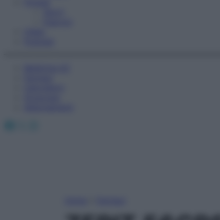
Fitness
Sport
Esercizi
Video
Podcast
Medicina AZ
Farmaci
Calcolatori
Oroscopo
Abbonamenti
Facebook
X
Instagram
Home
»
Farmaci