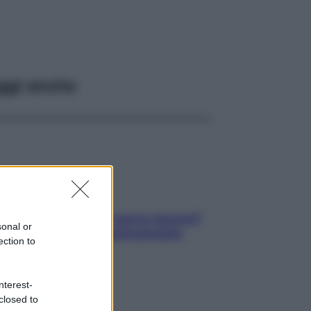
ggi anche
Contare le calorie serve ancora?
sonal or
La risposta della nutrizionista
ection to
nterest-
closed to