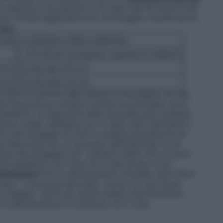
o specifico nei pazienti al di sopra dei 65 anni di età.
lcun iniziale aggiustamento di dosaggio.
Insufficienza
aggi
ndo la clearance della creatinina)
≤ 25 ml/min (compresi i pazienti in dialisi*)
orno
15 mg ogni 24 ore
orno
20 mg ogni 24 ore
Zerit al termine della seduta di emodialisi, ed alla
he l’escrezione urinaria è anche la principale via di
ediatrici, la clearance della stavudina può risultare
zione renale. Sebbene non ci siano dati sufficienti a
o del dosaggio di Zerit in questa popolazione di
e della dose e/o un aumento dell’intervallo tra le
ione del dosaggio per i pazienti adulti. Non ci sono
ti pediatrici con meno di 3 mesi di età e con
strazione
Per un assorbimento ottimale, Zerit deve
eno 1 ora prima dei pasti), ma se ciò non fosse
to leggero. Zerit può anche essere somministrato
e mescolandone il contenuto con il cibo.