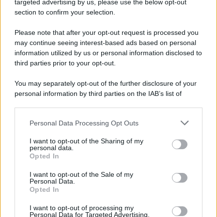
targeted advertising by us, please use the below opt-out
section to confirm your selection.
Please note that after your opt-out request is processed you
may continue seeing interest-based ads based on personal
information utilized by us or personal information disclosed to
third parties prior to your opt-out.
You may separately opt-out of the further disclosure of your
personal information by third parties on the IAB’s list of
downstream participants.
Personal Data Processing Opt Outs
This information may also be disclosed by us to third parties
on the IAB’s List of Downstream Participants that may further
I want to opt-out of the Sharing of my
disclose it to other third parties.
personal data.
Opted In
Please note that this website/app uses one or more Google
services and may gather and store information including but
I want to opt-out of the Sale of my
Personal Data.
not limited to your visit or usage behaviour. You may click to
Opted In
grant or deny consent to Google and its third-party tags to
use your data for below specified purposes in below Google
I want to opt-out of processing my
consent section.
Personal Data for Targeted Advertising.