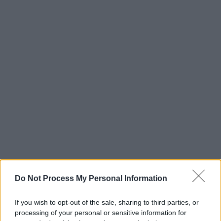
Do Not Process My Personal Information
If you wish to opt-out of the sale, sharing to third parties, or
processing of your personal or sensitive information for