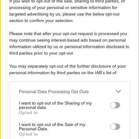
If you wish to opt-out of the sale, sharing to third parties, or
processing of your personal or sensitive information for
targeted advertising by us, please use the below opt-out
section to confirm your selection.
Please note that after your opt-out request is processed you
may continue seeing interest-based ads based on personal
information utilized by us or personal information disclosed to
third parties prior to your opt-out.
You may separately opt-out of the further disclosure of your
personal information by third parties on the IAB’s list of
downstream participants.
Personal Data Processing Opt Outs
This information may also be disclosed by us to third parties
on the IAB’s List of Downstream Participants that may further
I want to opt-out of the Sharing of my
disclose it to other third parties.
personal data.
Opted In
Please note that this website/app uses one or more Google
services and may gather and store information including but
I want to opt-out of the Sale of my
Personal Data.
not limited to your visit or usage behaviour. You may click to
Opted In
grant or deny consent to Google and its third-party tags to