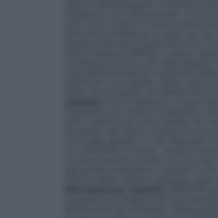
reazioni dermatologiche, compresa la sin
trattamento con l’etosuccimide. La SJS può
solito entro 28 giorni, ma può anche avv
un’eruzione cutanea per la quale non può e
l’etosuccimide deve essere interrotta. È s
sintomi sistemici (DRESS) a seguito dell’
combinazione di tre o più delle seguenti
o dermatite esfoliativa), eosinofilia, feb
sistemiche come epatite, nefrite, polmonit
letale. Se si sospetta una DRESS interrom
suicidario
Casi di ideazione e comportamen
trattamento con farmaci antiepilettici nell
clinici randomizzati verso placebo ha, in
incremento del rischio di ideazione e com
non è stato stabilito e i dati disponibili 
con ZARONTIN. Pertanto, i pazienti devon
e comportamento suicidari ed in tal caso
appropriato trattamento. I pazienti (e chi 
proprio medico qualora emergano segni d
Informazioni per i pazienti
ZARONTIN può 
necessarie per eseguire attività potenzia
attività simili che richiedano riflessi pr