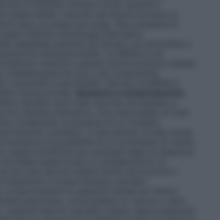
drome di Stevens-Johnson (SJS), durante il
 essere letale. L’esordio dei sintomi avviene di
enire dopo un tempo più lungo. Alla comparsa di
ssere definita un’eziologia alternativa,
tata segnalata reazione da farmaci con eosinofilia e
esposizione all’etosuccimide. La DRESS è una
 condizioni: reazione cutanea (come eruzione cutanea
bre, linfadenopatia ed una o più complicanze
e, miocardite e pericardite. Talvolta, la DRESS è
pere l’etosuccimide.
Ideazione e comportamento
to suicidari sono stati riportati nei pazienti in
e loro diverse indicazioni. Una meta-analisi di trials
oltre, evidenziato la presenza di un modesto
portamento suicidario. Il meccanismo di tale rischio
non escludono la possibilità di un incremento di rischio
o essere monitorati per eventuali segni di ideazione
 dovrebbe essere preso in considerazione un
ne ha cura) devono essere istruiti ad avvertire il
i ideazione o comportamento suicidari.
compromettere le capacità mentali e/o fisiche
lmente pericolose, come guidare un veicolo o altre
onti; i pazienti devono pertanto essere opportunamente