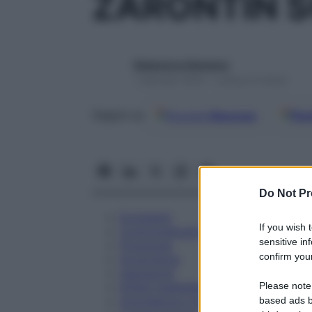
ZARONTIN S
Redazione Starbene
1 Gennaio 2025 – Lettura 9 minuti
Google
Discover
Fon
Seguici su
Do Not Pr
Eccipienti
If you wish 
Controindicazioni
sensitive in
Posologia
confirm your
Avvertenze
Interazioni
Please note
Effetti Indesiderati
Gravidanza e Allattamento
based ads b