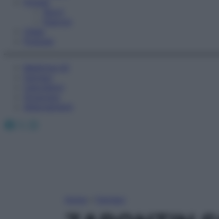
Fitness
Sport
Esercizi
Video
Podcast
Medicina AZ
Farmaci
Calcolatori
Oroscopo
Abbonamenti
Facebook
X
Instagram
Home
»
Farmaci