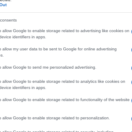
Out
consents
ccinimidi o ad uno qualsiasi degli eccipienti elencati al
unta e allattamento. Allergia alle arachidi o alla soia
o allow Google to enable storage related to advertising like cookies on
evice identifiers in apps.
o allow my user data to be sent to Google for online advertising
s.
bilita individualmente dal medico. La dose
to allow Google to send me personalized advertising.
 superiore ai 6 anni è di mg 500 al giorno (2 capsule
 sciroppo), per quelli da 3 a 6 anni è di mg 250 al
o allow Google to enable storage related to analytics like cookies on
valente a 5 ml di sciroppo). Per i bambini di età
evice identifiers in apps.
oporzionalmente minori. Successivamente la posologia
base alla risposta clinica individuale. Il dosaggio
e gli effetti della terapia controllati
o allow Google to enable storage related to functionality of the website
migliori consiste nell’aumentare, ogni 4-7 giorni, la
e la soppressione delle crisi, con il minimo di effetti
0-1,5, somministrati in dosi refratte, è spesso
o allow Google to enable storage related to personalization.
ti segnalati casi in cui è stato necessario impiegare
o allow Google to enable storage related to security, including