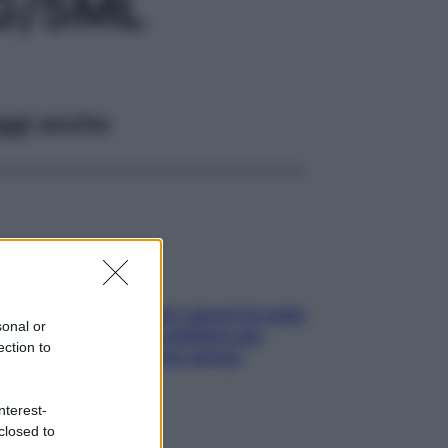
G/5ML
ggi anche
Doccia, lavarsi tutti i giorni fa male
sonal or
alla pelle? I miti da sfatare per
ection to
proteggerla davvero senza
stressarla
nterest-
closed to