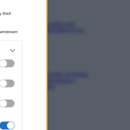
 third
Aria condizionata: usala così,
senza rischiare raffreddore & Co.
Downstream
er and store
to grant or
ed purposes
Mindfulness tra le vette: a Cortina
due giorni lontani da stress e
ansia da smartphone