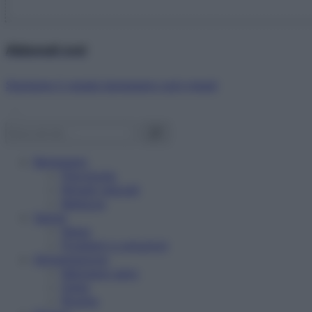
Abbonati ora!
Starbene ti regala benessere ogni mese!
Benessere
Psicologia
Rimedi naturali
Bellezza
Salute
News
Problemi e soluzioni
Alimentazione
Mangiare sano
Diete
Ricette