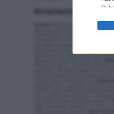
authenti
Avvertenze
Generali
Nelle forme miste ZARONTIN dev
medicinali anticonvulsivanti per controlla
somministrato in monoterapia nelle forme 
la frequenza di crisi di grande male. Come
procedere lentamente nell’aumento o nella
eliminazione di altri medicinali. La sospe
gradualmente in quanto una brusca interr
aggravare lo stato del piccolo male.
Effe
discrasie ematiche, talvolta anche letali
necessario effettuare frequenti esami em
sintomi di infezione (mal di gola, febbre)
controlli emocromocitometrici.
Compromi
patologie renali o epatiche, l’etosuccimi
Devono essere effettuati periodicamente es
tutti i pazienti che assumono il medicinale
funzionalità renale ed epatica nell’uomo.
lupus eritematoso sistemico con l’uso di
vigile su questa eventualità.
Gravi reazio