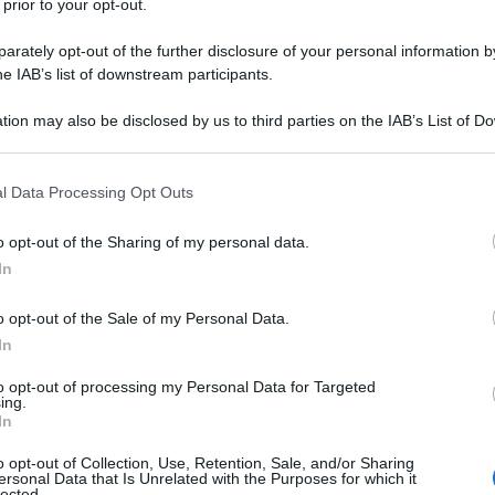
 prior to your opt-out.
rately opt-out of the further disclosure of your personal information by
he IAB’s list of downstream participants.
Descrizione tipo ricetta:
RR – RIPETIBILE
tion may also be disclosed by us to third parties on the IAB’s List of 
10V IN 6MESI
 that may further disclose it to other third parties.
Forma farmaceutica:
SCIROPPO
 that this website/app uses one or more Google services and may gath
l Data Processing Opt Outs
including but not limited to your visit or usage behaviour. You may click 
 to Google and its third-party tags to use your data for below specifi
o opt-out of the Sharing of my personal data.
ogle consent section.
In
o opt-out of the Sale of my Personal Data.
In
to opt-out of processing my Personal Data for Targeted
 400, gelatina,
sodio etilidrossibenzoato, sodio
ing.
eridi a catena media,
lecitina di soia
, acqua depurata.
In
ina sodica,
sodio benzoato (E 211)
,
saccarosio
,
ico monoidrato, acqua depurata.
o opt-out of Collection, Use, Retention, Sale, and/or Sharing
ersonal Data that Is Unrelated with the Purposes for which it
lected.