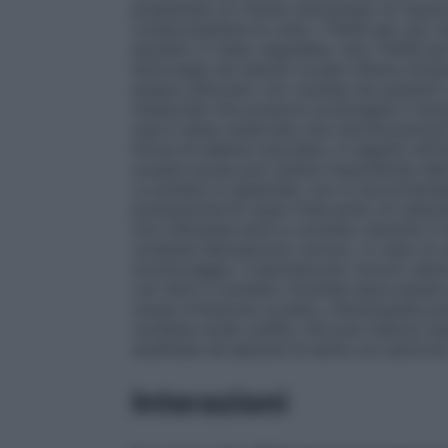
presentare un rischio aumentato di reazi
compromettere la vista. I FANS per uso to
pazienti. È stato segnalato che i FANS p
emorragie nei tessuti oculari (ifema inclu
essere utilizzato con cautela nei pazienti
medicinali che possono prolungare il tempo
casi è stata osservata una riacutizzazion
forma di edema maculare, in seguito all’in
oculare acuta può essere mascherata dall’
a contatto In generale, non è raccomandato
postoperatorio dopo intervento di catarat
non indossare lenti a contatto durante il 
contiene benzalconio cloruro, in caso di 
monitoraggio. Il benzalconio cloruro altera
con lenti a contatto morbide deve essere 
causa irritazione oculare, cheratopatia pu
contiene sodio solfito che può indurre rea
anafilassi ed episodi di asma con pericolo
Interazioni