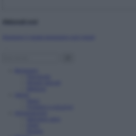
Abbonati ora!
Starbene ti regala benessere ogni mese!
Benessere
Psicologia
Rimedi naturali
Bellezza
Salute
News
Problemi e soluzioni
Alimentazione
Mangiare sano
Diete
Ricette