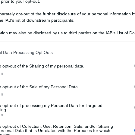
 prior to your opt-out.
rately opt-out of the further disclosure of your personal information by
he IAB’s list of downstream participants.
QUIDRATO
tion may also be disclosed by us to third parties on the IAB’s List of 
Descrizione tipo ricetta:
RR – RIPETIBILE
 that may further disclose it to other third parties.
10V IN 6MESI
 that this website/app uses one or more Google services and may gath
l Data Processing Opt Outs
Forma farmaceutica:
COLLIRIO SOLUZIONE
including but not limited to your visit or usage behaviour. You may click 
 to Google and its third-party tags to use your data for below specifi
o opt-out of the Sharing of my personal data.
ogle consent section.
In
amento dell’infiammazione oculare postoperatoria dopo
o opt-out of the Sale of my Personal Data.
In
to opt-out of processing my Personal Data for Targeted
ing.
In
 (E221) Tiloxapol Povidone (K 30) Benzalconio
ioni iniettabili Sodio idrossido (per regolare il pH)
o opt-out of Collection, Use, Retention, Sale, and/or Sharing
ersonal Data that Is Unrelated with the Purposes for which it
lected.