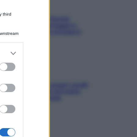
 third
Fame dopo cena? Perché
succede e 6 snack leggeri e
appetitosi che non rovinano il
Downstream
sonno
er and store
to grant or
ed purposes
Non solo Maldive: scopri i coralli
che si nascondono nel nostro
Mediterraneo (e come
proteggerli)