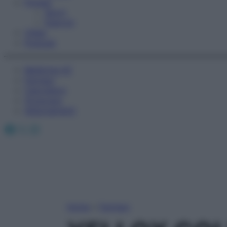
Fitness
Sport
Esercizi
Video
Podcast
Medicina AZ
Farmaci
Calcolatori
Oroscopo
Abbonamenti
Facebook
X
Instagram
Home
»
Farmaci