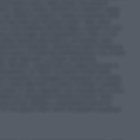
oni avverse a carico della cornea, che possono
pico devono essere utilizzati con cautela in questi
er uso oftalmico possono causare un aumento delle
so) associate alla chirurgia oculare. Yellox deve
 con nota tendenza alle emorragie o trattati con altri
 di emorragia. Alla sospensione di Yellox, in rari
e della risposta infiammatoria, ad esempio sotto
tervento di cataratta. Infezione oculare Un’infezione
uso topico di medicinali antinfiammatori. Uso di lenti
 l’uso delle lenti a contatto nel periodo
ta. Pertanto, i pazienti devono essere informati di
trattamento con Yellox. Eccipienti Poiché Yellox
uso frequente o prolungato è necessario uno stretto
 il colore delle lenti a contatto morbide. Il contatto
evitato. È stato segnalato che il benzalconio cloruro
ntata e/o cheratopatia ulcerativa tossica. Yellox
zioni di tipo allergico, comprendenti sintomi di
 di vita oppure meno severi nei pazienti suscettibili.