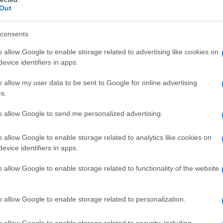
Out
consents
iasi degli eccipienti elencati al paragrafo 6.1 o ad
idei (FANS). Yellox è controindicato nei pazienti nei
o allow Google to enable storage related to advertising like cookies on
nali inibitori della prostaglandina–sintetasi precipitano
evice identifiers in apps.
o allow my user data to be sent to Google for online advertising
s.
to allow Google to send me personalized advertising.
resi
La dose è di una goccia di Yellox nell’occhio o
 a iniziare dal giorno successivo all’intervento di
o allow Google to enable storage related to analytics like cookies on
ttimane di postoperatorio. La durata del trattamento
evice identifiers in apps.
non sono disponibili dati di sicurezza per
ssione epatica e renale Yellox non è stato studiato
ione renale. Popolazione pediatrica La sicurezza e
o allow Google to enable storage related to functionality of the website
atrici non sono state stabilite. Non ci sono dati
so oftalmico. Nel caso in cui si utilizzi più di un
dicinali devono essere somministrati a distanza di
o allow Google to enable storage related to personalization.
enire la contaminazione del contagocce e della
n toccare le palpebre, le aree circostanti o altre
o allow Google to enable storage related to security, including