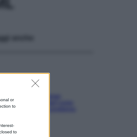
ML
ggi anche
Capelli spezzati lungo
sonal or
l’attaccatura? Scopri come
ection to
risolvere l’annoso problema
nterest-
closed to