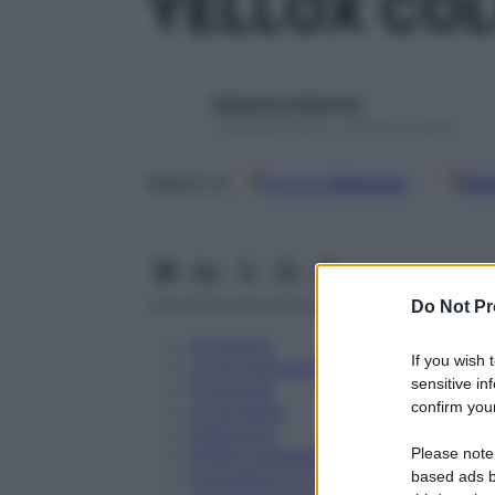
YELLOX COL
Redazione Starbene
1 Gennaio 2025 – Lettura 8 minuti
Google
Discover
Fon
Seguici su
Do Not Pr
Eccipienti
If you wish 
Controindicazioni
sensitive in
Posologia
confirm your
Avvertenze
Interazioni
Please note
Effetti Indesiderati
Gravidanza e Allattamento
based ads b