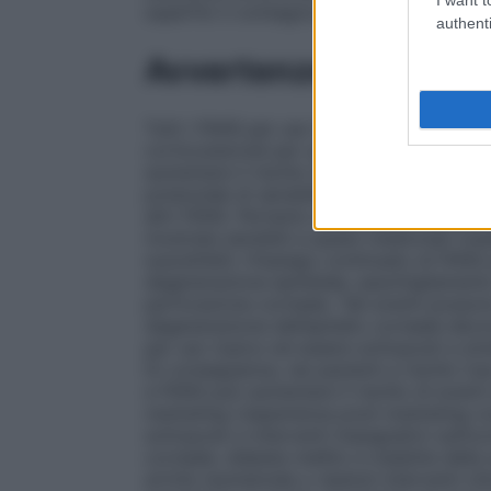
superfici il contagocce del flacone.
authenti
Avvertenze
Tutti i FANS per uso topico possono rallen
corticosteroidi per uso topico. L’uso con
aumentare il rischio di disturbi del process
potenziale di sensibilità crociata all’acido 
altri FANS. Pertanto deve essere evitato 
mostrate sensibili a questi medicinali (ve
suscettibili, l’impiego continuato di FAN
degenerazione epiteliale, assottigliament
perforazione corneale. Tali eventi posson
degenerazione dell’epitelio corneale de
per uso topico ed essere sottoposti a stre
Di conseguenza, nei pazienti a rischio l’
e FANS può aumentare il rischio di eventi
marketing
L’esperienza
post–marketing
c
sottoposti a interventi impegnativi sull’oc
corneale, diabete mellito e malattie della
artrite reumatoide o ripetuti interventi c