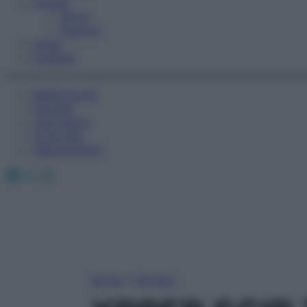
Fitness
Sport
Esercizi
Video
Podcast
Medicina AZ
Farmaci
Calcolatori
Oroscopo
Abbonamenti
Facebook
X
Instagram
Home
»
Farmaci