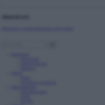
Abbonati ora!
Starbene ti regala benessere ogni mese!
Benessere
Psicologia
Rimedi naturali
Bellezza
Salute
News
Problemi e soluzioni
Alimentazione
Mangiare sano
Diete
Ricette