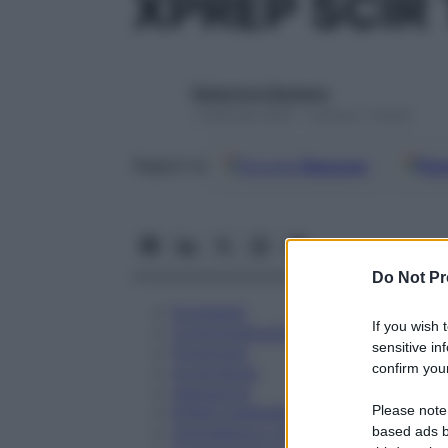
XPREP SCIR
Redazione Starbene
1 Gennaio 2025 – Lettura 7 minuti
Google
Discover
Fon
Seguici su
Do Not Pr
Eccipienti
If you wish 
Controindicazioni
sensitive in
Posologia
confirm your
Avvertenze
Interazioni
Please note
Effetti Indesiderati
Gravidanza e Allattamento
based ads b