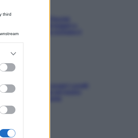
 third
Fame dopo cena? Perché
succede e 6 snack leggeri e
appetitosi che non rovinano il
Downstream
sonno
er and store
to grant or
ed purposes
Non solo Maldive: scopri i coralli
che si nascondono nel nostro
Mediterraneo (e come
proteggerli)