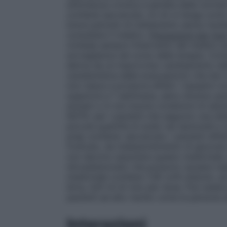
stitichezza cronica e perdita delle normali 
contiene saccarosio, di ciò si tenga conto
breve periodo di trattamento senza risult
consultare il medico.
Precauzioni per l’us
richiede sempre l’intervento del medico pe
sorveglianza nel corso della terapia. Cons
deriva da un improvviso cambiamento delle
caratteristica delle evacuazioni) che duri
non riesce a produrre effetti. I lassativi
superiore a 1 settimana, salvo diverso pa
anziani o in non buone condizioni di salut
NOTA: per i pazienti che seguono una die
piccole quantità di sodio nei sennosidi e 
prep contiene: saccarosio: i pazienti affett
fruttosio, da malassorbimento di glucosio-
non devono assumere questo medicinale. 
idrossibenzoato che possono causare reaz
medicinale contiene 7,36 vol% etanolo, ad
birra, 4,91 ml di vino per dose. Può essere
pazienti ad alto rischio come le persone a
Interazioni