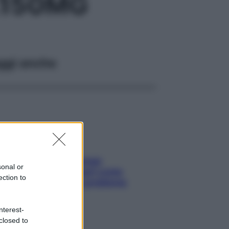
L150MG
ggi anche
Capelli spezzati lungo
sonal or
l’attaccatura? Scopri come
ection to
risolvere l’annoso problema
nterest-
closed to