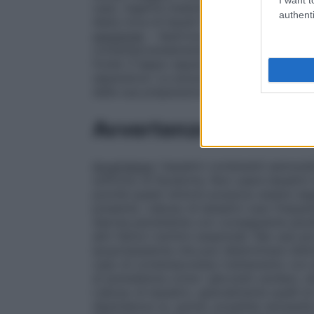
caso. Ingerire insieme ad una adeguata q
authenti
dieta ricca di liquidi favorisce l’effetto d
soluzione
: – Apertura del flacone: esercit
contemporaneamente ruotare in senso anti
fondo il tappo separatore, agitare fino a
separatore. La soluzione pronta all’uso 
della sua preparazione.
Avvertenze
Avvertenze
I lassativi contenenti sennosid
soffrono di fecaloma. Non usare lassativi
poiché questi sintomi possono essere segn
presente. L’abuso di lassativi (uso frequ
diarrea persistente con conseguente perdi
altri fattori nutritivi essenziali. Nei casi 
ipopotassiemia che può determinare disfu
caso di contemporaneo trattamento con al
di ipokaliemia come i glicosidi cardiaci, diu
L’abuso di lassativi, specialmente quelli d
dipendenza (e, quindi, possibile necessit