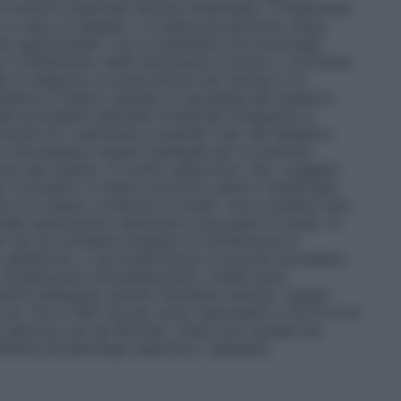
funzioni intestinali (atonia intestinale). Il medicinale
 in caso di diabete o di diete ipocaloriche. Dopo
ati apprezzabili o se si manifesta una emorragia
o
Il trattamento della stitichezza cronica o ricorrente
r la diagnosi, la prescrizione dei farmaci e la
ultare il medico quando la necessità del lassativo
 precedenti abitudini intestinali (frequenza e
 da più di 2 settimane e quando l’uso del lassativo
 non dovrebbero essere impiegati per un periodo
rere del medico. È inoltre opportuno che i soggetti
e consultino il medico prima di usare il medicinale.
ta con basso contenuto di sodio: sono presenti solo
nelle associazioni sennosidi e docusato di sodio. X-
i da rari problemi ereditari di intolleranza al
galattosio, o da insufficienza di sucrasi isomaltasi,
propile para-idrossibenzoato, metile para-
ioni allergiche (anche ritardate) etanolo: questo
 es. fino a 590 mg per dose, equivalenti a 14,75 ml di
 dannoso per gli alcolisti. Usare con cautela nei
ffette da patologie epatiche o epilessia.