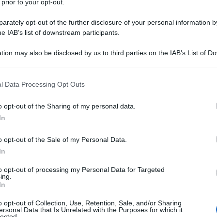
 prior to your opt-out.
rately opt-out of the further disclosure of your personal information by
he IAB’s list of downstream participants.
tion may also be disclosed by us to third parties on the IAB’s List of 
Descrizione tipo ricetta:
OTC – LIBERA
 that may further disclose it to other third parties.
VENDITA
 that this website/app uses one or more Google services and may gath
l Data Processing Opt Outs
Forma farmaceutica:
SOLUZIONE ORALE
including but not limited to your visit or usage behaviour. You may click 
POLV SOLV
 to Google and its third-party tags to use your data for below specifi
o opt-out of the Sharing of my personal data.
ogle consent section.
In
Presenza Lattosio:
No
o opt-out of the Sale of my Personal Data.
ezza occasionale.
In
to opt-out of processing my Personal Data for Targeted
ing.
In
cone: saccarosio, etanolo, propile para-
zoato, aroma cioccolato, aroma cacao, acqua
o opt-out of Collection, Use, Retention, Sale, and/or Sharing
ersonal Data that Is Unrelated with the Purposes for which it
lected.