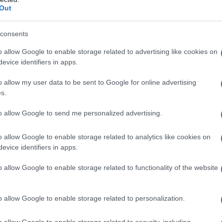
Out
consents
qualsiasi degli eccipienti elencati al paragrafo 6.1. I
o allow Google to enable storage related to advertising like cookies on
 con: – dolore addominale acuto o di origine
evice identifiers in apps.
ito, – ostruzione o stenosi intestinale o ileo, –
empio morbo di Crohn, colite ulcerosa), –
o allow my user data to be sent to Google for online advertising
uta, – grave stato di disidratazione. Controindicato
s.
ntroindicato durante la gravidanza e l’allattamento
to allow Google to send me personalized advertising.
o allow Google to enable storage related to analytics like cookies on
evice identifiers in apps.
po il pasto. L’azione di X-Prep si manifesta dopo 6-12
effetto compare il mattino successivo. La dose
o allow Google to enable storage related to functionality of the website
durre una facile evacuazione di feci molli. È
minime previste. Quando necessario, la dose può
are quella massima indicata. I lassativi devono
o allow Google to enable storage related to personalization.
ile e per non più di 7 giorni. L’uso per periodi di
del medico dopo adeguata valutazione del singolo
o allow Google to enable storage related to security, including