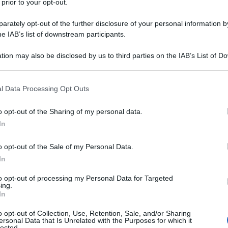
 prior to your opt-out.
rately opt-out of the further disclosure of your personal information by
he IAB’s list of downstream participants.
tion may also be disclosed by us to third parties on the IAB’s List of 
Descrizione tipo ricetta:
RR – RIPETIBILE
 that may further disclose it to other third parties.
10V IN 6MESI
 that this website/app uses one or more Google services and may gath
l Data Processing Opt Outs
Forma farmaceutica:
SOLUZIONE ORALE
including but not limited to your visit or usage behaviour. You may click 
 to Google and its third-party tags to use your data for below specifi
i vitamina D.
o opt-out of the Sharing of my personal data.
ogle consent section.
In
o opt-out of the Sale of my Personal Data.
In
zione
: olio di oliva raffinato.
XARENEL 25.000 U.I./2,5
XARENEL 50.000 U.I./2,5 ml soluzione orale
: olio di
to opt-out of processing my Personal Data for Targeted
ing.
luzione iniettabile
: olio di oliva raffinato per uso
In
one iniettabile
: olio di oliva raffinato per uso
o opt-out of Collection, Use, Retention, Sale, and/or Sharing
ersonal Data that Is Unrelated with the Purposes for which it
lected.