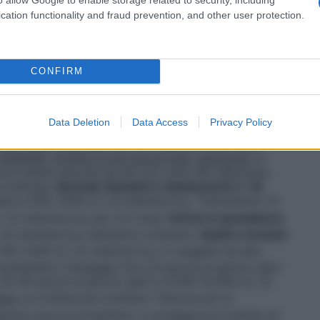
ra, ecc.); • soggetti in trattamento con
primidone); • soggetti in trattamento con terapie
cation functionality and fraud prevention, and other user protection.
ogie digestive (malassorbimento intestinale,
cienza epatica.
Trattamento della carenza di vitamina
ccertata clinicamente e/o con indagini di laboratorio.
siti di vitamina D e sarà seguito da una terapia di
CONFIRM
renza, ad un dosaggio di vitamina D idoneo alla
a carenza di vitamina D"). Nella maggior parte dei
 di trattamento, una dose cumulativa di 600.000 U.I.
Data Deletion
Data Access
Privacy Policy
 A titolo indicativo si fornisce il seguente schema
ico sulla base della natura e gravità dello stato
XARENEL 10.000 U.I./ml gocce orali, soluzione
Le
ono essere assunte anche una volta alla settimana
a indicata.
Neonati, Bambini e Adolescenti (< 18
pari a 500-1.000 U.I. di vitamina D
).
Trattamento
: 8-
3
. di vitamina D
) per 4-5 mesi.
Donne in gravidanza
3
 di vitamina D
) nell’ultimo trimestre.
Adulti e Anziani
3
750-1.000 U.I. di vitamina D
). In soggetti ad alto
3
aumentare il dosaggio fino a 8 gocce al giorno (pari
 20-40 gocce al giorno (pari a 5.000-10.000 U.I. di
’uso
La confezione contiene 1 flacone ed un
psula a prova di bambino. Il contagocce è dotato di