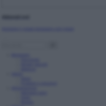
Abbonati ora!
Starbene ti regala benessere ogni mese!
Benessere
Psicologia
Rimedi naturali
Bellezza
Salute
News
Problemi e soluzioni
Alimentazione
Mangiare sano
Diete
Ricette