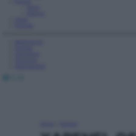
Fitness
Sport
Esercizi
Video
Podcast
Medicina AZ
Farmaci
Calcolatori
Oroscopo
Abbonamenti
Facebook
X
Instagram
Home
»
Farmaci