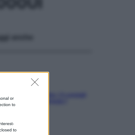
000UI
ggi anche
Sicurezza al volante: i 5 consigli
sonal or
dell’ex pilota di Formula 1
ection to
nterest-
closed to