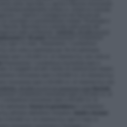
uzioni sotto riportate: a. aprire il flacone rimuovendo
contemporaneamente svitare; b. svitare la custodia
gocce; c. inserire il contagocce nel flacone per
n un cucchiaio e somministrare (vedasi "Posologia e
 flacone. Riavvitare la custodia sulla punta del
ontagocce nella confezione.
XARENEL 25.000 U.I./2,5
olescenti (< 18 anni)
Prevenzione
:1 contenitore
 D
) ogni 1-2 mesi.
Trattamento
: 1 contenitore
3
 D
) una volta a settimana per 16-24 settimane.
3
se (pari a 25.000 U.I. di vitamina D
) una volta al
3
ni
Prevenzione
: 1 contenitore monodose (pari a
ese. In soggetti ad alto rischio di carenza può essere
tenitori monodose (pari a 50.000 U.I. di vitamina D
)
3
itori monodose (pari a 50.000 U.I. di vitamina D
) una
3
ARENEL 50.000 U.I./2,5 ml soluzione orale
Neonati,
nzione
:1 contenitore monodose (pari a 50.000 U.I. di
 1 contenitore monodose (pari a 50.000 U.I. di
-12 settimane.
Donne in gravidanza
2 contenitori
a D
) all’inizio dell’ultimo trimestre.
Adulti e Anziani
3
i a 50.000 U.I. di vitamina D
) ogni 2 mesi. In
3
ssere necessario aumentare il dosaggio a 1