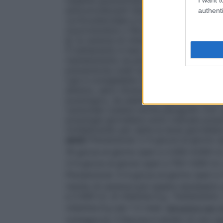
malattie granulomatose (tubercolosi, lebb
anticonvulsivanti (barbiturici, fenitoina, 
authenti
corticosteroidee a lungo termine; • patol
mucoviscidosi o fibrosi cistica); • insuffi
D
: la carenza di vitamina D deve essere a
Il trattamento è teso a ripristinare i depo
mantenimento se persiste il rischio di ca
prevenzione (vedi sopra "Prevenzione dell
casi è consigliabile non superare, in fase
all’anno, salvo diverso parere del medico.
posologico, da adattare a giudizio del med
carenziale (vedere anche paragrafo 4.4).
posologie giornaliere sotto indicate poss
moltiplicando per sette la dose giornalier
anni)
Prevenzione
: 2-4 gocce al giorno (
16 gocce al giorno (pari a 2.000-4.000 U.I
3-4 gocce al giorno (pari a 750-1.000 U.I.
Prevenzione
: 3-4 gocce al giorno (pari a 
rischio di carenza può essere necessario 
a 2.000 U.I. di vitamina D
).
Trattamento
:
3
vitamina D
) per 1-2 mesi.
Istruzioni per l
3
contagocce. Il flacone è dotato di una ca