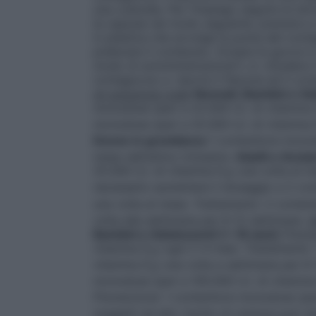
una custodia. Per l’impiego seguire le istr
la capsula nel modo seguente: premere e 
in plastica che avvolge la punta del conta
prelevare il contenuto. Dosare le gocce i
modo di somministrazione"); d. chiudere il
contagocce; e. riporre il flacone ed il c
ml soluzione orale
Neonati, Bambini e Ad
monodose (pari a 25.000 U.I. di vitamina
monodose (pari a 25.000 U.I. di vitamina
Donne in gravidanza
1 contenitore monodo
mese nell’ultimo trimestre.
Adulti e Anzia
25.000 U.I. di vitamina D
) una volta al m
3
necessario aumentare il dosaggio a 2 con
una volta al mese.
Trattamento
: 2 conten
volta alla settimana per 8-12 settimane.
X
Bambini e Adolescenti (< 18 anni)
Preve
vitamina D
) ogni 2-4 mesi.
Trattamento
:
3
vitamina D
) una volta a settimana per 8
3
monodose (pari a 100.000 U.I. di vitamin
Prevenzione
: 1 contenitore monodose (par
soggetti ad alto rischio di carenza può e