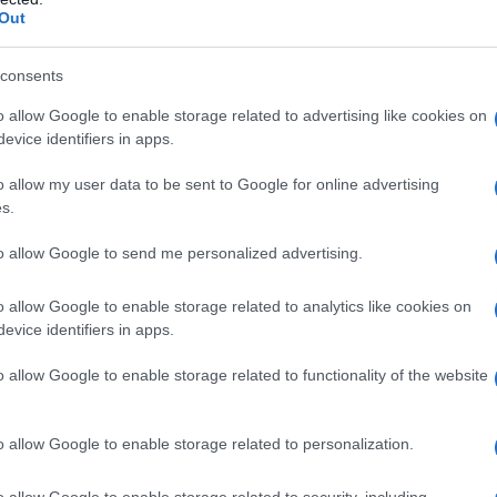
Out
ualsiasi degli eccipienti elencati al paragrafo 6.1.
consents
e (nefrolitiasi, nefrocalcinosi). Insufficienza renale
o allow Google to enable storage related to advertising like cookies on
evice identifiers in apps.
o allow my user data to be sent to Google for online advertising
s.
nza giornaliera, settimanale, mensile o annuale
a per via orale, si raccomanda di somministrare
to allow Google to send me personalized advertising.
 5.2). La terapia per via intramuscolare è indicata
ento.
Prevenzione della carenza di vitamina D
: la
o allow Google to enable storage related to analytics like cookies on
consigliata in tutte le condizioni caratterizzate da
evice identifiers in apps.
o fabbisogno. È generalmente riconosciuto che la
eve essere effettuata: – in maniera sistematica nel
o allow Google to enable storage related to functionality of the website
l lattante, nella donna in gravidanza (ultimo
ine dell’inverno e in primavera, nel soggetto anziano,
te se l’esposizione solare è insufficiente; – nelle
o allow Google to enable storage related to personalization.
e solare o intensa pigmentazione cutanea, regime
 vegetariano, ecc.), patologie dermatologiche estese o
o allow Google to enable storage related to security, including