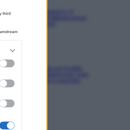
«Oggi che se magnamo?»: 4
 third
ricette facili di Max Mariola senza
pesare gli ingredienti
Downstream
er and store
to grant or
ed purposes
Perché la pressione con il caldo
scende e sale all’improvviso: cosa
succede alle donne e cosa fare
subito