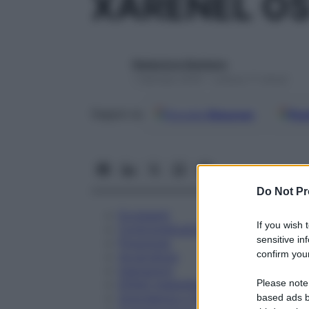
XARENEL OS
Redazione Starbene
1 Gennaio 2025 – Lettura 11 minuti
Google
Discover
Fon
Seguici su
Do Not Pr
Eccipienti
If you wish 
Controindicazioni
sensitive in
Posologia
confirm your
Avvertenze
Interazioni
Please note
Effetti Indesiderati
Gravidanza e Allattamento
based ads b