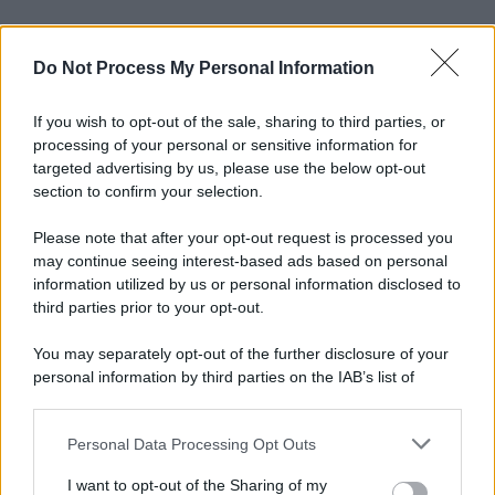
Do Not Process My Personal Information
If you wish to opt-out of the sale, sharing to third parties, or
processing of your personal or sensitive information for
targeted advertising by us, please use the below opt-out
section to confirm your selection.
Please note that after your opt-out request is processed you
may continue seeing interest-based ads based on personal
information utilized by us or personal information disclosed to
third parties prior to your opt-out.
You may separately opt-out of the further disclosure of your
personal information by third parties on the IAB’s list of
downstream participants.
Personal Data Processing Opt Outs
This information may also be disclosed by us to third parties
on the IAB’s List of Downstream Participants that may further
I want to opt-out of the Sharing of my
disclose it to other third parties.