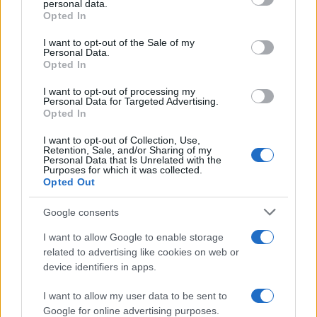
personal data.
Opted In
Please note that this website/app uses one or more Google
services and may gather and store information including but
I want to opt-out of the Sale of my
Personal Data.
not limited to your visit or usage behaviour. You may click to
Opted In
grant or deny consent to Google and its third-party tags to
use your data for below specified purposes in below Google
I want to opt-out of processing my
consent section.
Personal Data for Targeted Advertising.
Opted In
I want to opt-out of Collection, Use,
Retention, Sale, and/or Sharing of my
Personal Data that Is Unrelated with the
Purposes for which it was collected.
Opted Out
Google consents
I want to allow Google to enable storage
related to advertising like cookies on web or
device identifiers in apps.
I want to allow my user data to be sent to
Google for online advertising purposes.