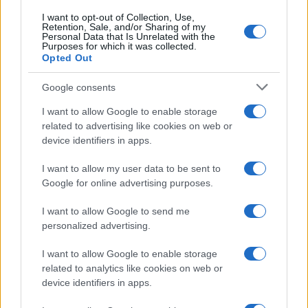
I want to opt-out of Collection, Use,
Retention, Sale, and/or Sharing of my
Personal Data that Is Unrelated with the
Purposes for which it was collected.
Opted Out
Google consents
I want to allow Google to enable storage
related to advertising like cookies on web or
device identifiers in apps.
I want to allow my user data to be sent to
Google for online advertising purposes.
I want to allow Google to send me
personalized advertising.
I want to allow Google to enable storage
related to analytics like cookies on web or
device identifiers in apps.