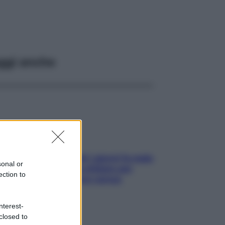
ggi anche
Doccia, lavarsi tutti i giorni fa male
sonal or
alla pelle? I miti da sfatare per
ection to
proteggerla davvero senza
stressarla
nterest-
closed to