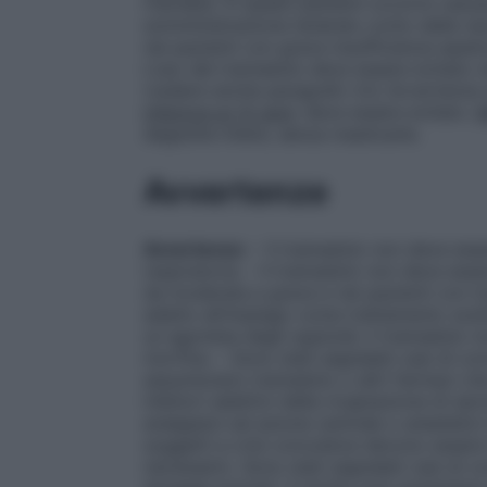
ritardata. In questi pazienti occorre valu
somministrazione tenendo conto delle nec
nei pazienti con grave insufficienza epat
L’uso del tramadolo deve essere evitato n
(vedere anche paragrafo 4.4, Avvertenze 
inferiore ai 12 anni
: deve essere evitato.
M
deglutite intere, senza masticarle.
Avvertenze
Avvertenze:
– Il tramadolo non deve esse
respiratoria. – Il tramadolo non deve esse
da moderata a grave e nei pazienti con in
adatto all’impiego come trattamento sosti
un agonista degli oppioidi, il tramadolo 
morfina. – Sono stati segnalati casi di con
assumevano tramadolo o altri farmaci che
inibitori selettivi della ricaptazione di sero
analgesici ad azione centrale o anestetici lo
soggetti a crisi convulsive devono essere
necessario. Sono stati segnalati casi di 