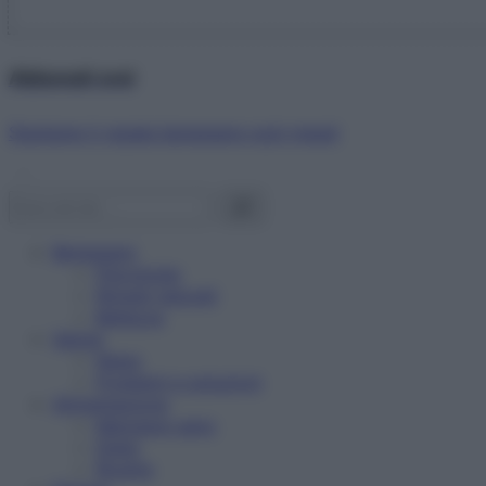
Abbonati ora!
Starbene ti regala benessere ogni mese!
Benessere
Psicologia
Rimedi naturali
Bellezza
Salute
News
Problemi e soluzioni
Alimentazione
Mangiare sano
Diete
Ricette