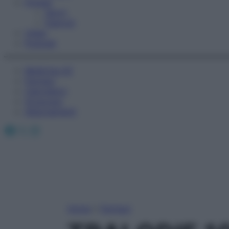
Fitness
Sport
Esercizi
Video
Podcast
Medicina AZ
Farmaci
Calcolatori
Oroscopo
Abbonamenti
Facebook
X
Instagram
Home
»
Farmaci