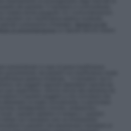
tare attentamente un prolungamento degli intervalli di
essità del paziente. Il tramadolo è controindicato
ica (vedere anche paragrafo 4.3, Controindicazioni).
ei pazienti con insufficienza epatica moderata
speciali e precauzioni d’impiego).
Bambini di età
odo di somministrazione
Le capsule devono essere
re somministrato in caso di grave insufficienza
re somministrato nei pazienti con insufficienza renale
sufficienza epatica moderata. – Il tramadolo non è
tutivo nei soggetti oppioidi-dipendenti; benché sia
non può sopprimere i sintomi dovuti alla astinenza da
vulsioni in pazienti soggetti a crisi convulsive che
 abbassano la soglia convulsivante, in particolare
tonina, antidepressivi triciclici, antipsicotici,
cali. I pazienti epilettici in terapia o i pazienti
 trattati con tramadolo solo se strettamente
convulsioni in pazienti che assumevano tramadolo ai