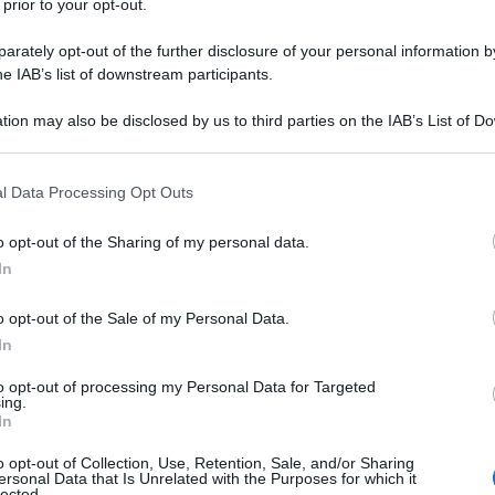
 prior to your opt-out.
rately opt-out of the further disclosure of your personal information by
he IAB’s list of downstream participants.
TO
tion may also be disclosed by us to third parties on the IAB’s List of 
Descrizione tipo ricetta:
RNR – NON
 that may further disclose it to other third parties.
RIPETIBILE (EX S/F)
 that this website/app uses one or more Google services and may gath
l Data Processing Opt Outs
Forma farmaceutica:
CAPSULE RIGIDE RP
including but not limited to your visit or usage behaviour. You may click 
 to Google and its third-party tags to use your data for below specifi
o opt-out of the Sharing of my personal data.
ogle consent section.
In
e (si vedano gli esempi al paragrafo 5.1)
o opt-out of the Sale of my Personal Data.
In
to opt-out of processing my Personal Data for Targeted
ing.
nostearato Ipromellosa Talco Polisorbato 80
In
stearato Rivestimento della capsula: Indaco carminio
o opt-out of Collection, Use, Retention, Sale, and/or Sharing
ersonal Data that Is Unrelated with the Purposes for which it
lected.