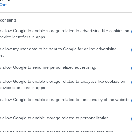
Out
consents
no qualsiasi degli eccipienti elencati al paragrafo 6.1. –
notici, analgesici ad azione centrale, oppioidi o
o allow Google to enable storage related to advertising like cookies on
eve essere somministrato ai pazienti che assumono
evice identifiers in apps.
O) o ne abbiamo terminato l’assunzione da meno di
azioni con altri medicinali e altre forme di
o allow my user data to be sent to Google for online advertising
. – Epilessia non controllata dal relativo trattamento
s.
i e precauzioni d’impiego). – Allattamento, se è
 (vedere paragrafo 4.6, Fertilità, gravidanza e
to allow Google to send me personalized advertising.
o allow Google to enable storage related to analytics like cookies on
evice identifiers in apps.
e ogni 24 ore. La posologia deve essere adattata
o allow Google to enable storage related to functionality of the website
individuale del paziente. Questo vale per tutti i
uale corretto è quello che allevia il dolore per 24 ore
terali tollerabili. In generale deve essere scelta la
o allow Google to enable storage related to personalization.
 assumevano in precedenza preparati a base di
alcolare per loro la dose giornaliera totale ed
o allow Google to enable storage related to security, including