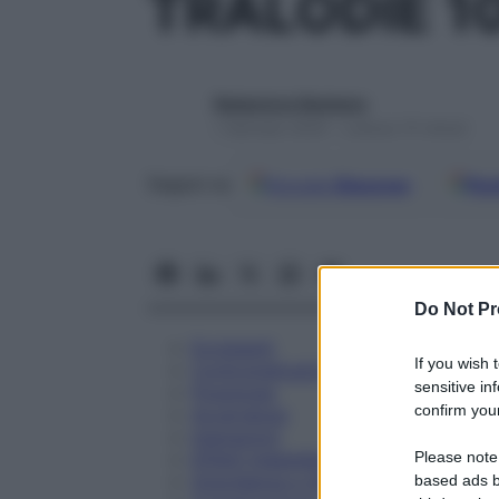
TRALODIE 1
Redazione Starbene
1 Gennaio 2025 – Lettura 15 minuti
Google
Discover
Fon
Seguici su
Do Not Pr
Eccipienti
If you wish 
Controindicazioni
sensitive in
Posologia
confirm your
Avvertenze
Interazioni
Please note
Effetti Indesiderati
Gravidanza e Allattamento
based ads b