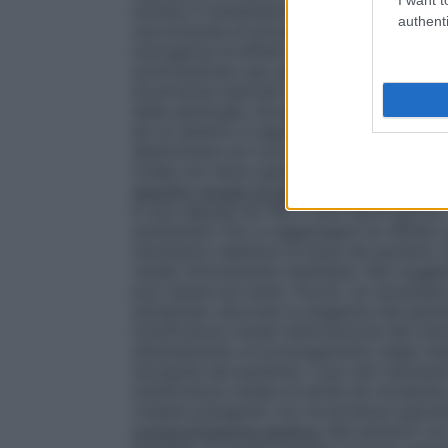
iniziare il trattamento con la dose a questa
authenti
raccomanda di arrivare alla dose ottimale 
insorgenza di effetti collaterali transitor
somministrato per periodi più lunghi dell
Avvertenze speciali e precauzioni d’impieg
della patologia, dovesse essere necessar
ad un attento e regolare monitoraggio (con
determinare se il proseguimento del tratt
totale non deve superare i 400 mg, salvo c
specifici gruppi di pazienti:
Adulti e bambi
è una capsula da 100 o 200 mg al giorno.
aumentarlo fino a raggiungere un effetto
necessario adattare la dose nei pazienti, f
renale clinicamente manifesta. Nei soggett
può essere più lenta. Perciò, se necessari
aumentato secondo le esigenze del pazie
insufficienza renale l’eliminazione del tra
attentamente un prolungamento degli inte
necessità del paziente. L’uso del tramadol
insufficienza renale di entità da moderata
(vedere paragrafo 4.4, Avvertenze special
compromissione epatica:
Nei pazienti con