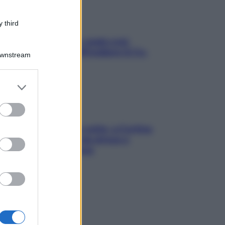
 third
Aria condizionata: usala così,
senza rischiare raffreddore & Co.
Downstream
er and store
to grant or
ed purposes
Mindfulness tra le vette: a Cortina
due giorni lontani da stress e
ansia da smartphone