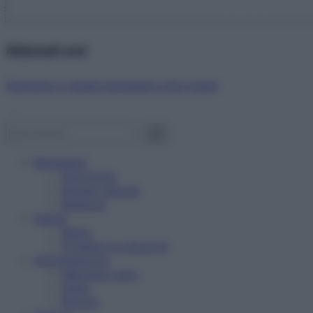
Abbonati ora!
Starbene ti regala benessere ogni mese!
Benessere
Psicologia
Rimedi naturali
Bellezza
Salute
News
Problemi e soluzioni
Alimentazione
Mangiare sano
Diete
Ricette