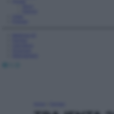
Fitness
Sport
Esercizi
Video
Podcast
Medicina AZ
Farmaci
Calcolatori
Oroscopo
Abbonamenti
Facebook
X
Instagram
Home
»
Farmaci