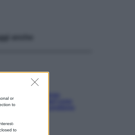
ggi anche
Capelli spezzati lungo
sonal or
l’attaccatura? Scopri come
ection to
risolvere l’annoso problema
nterest-
closed to