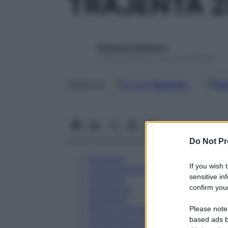
TRAJENTA 2
Redazione Starbene
1 Gennaio 2025 – Lettura 13 minuti
Google
Discover
Fon
Seguici su
Do Not Pr
Eccipienti
If you wish 
Controindicazioni
sensitive in
Posologia
confirm your
Avvertenze
Interazioni
Please note
Effetti Indesiderati
Gravidanza e Allattamento
based ads b