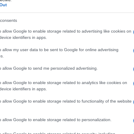
Out
ivestimento
Ipromellosa Titanio diossido (E171) Talco
2)
consents
o allow Google to enable storage related to advertising like cookies on
evice identifiers in apps.
 qualsiasi degli eccipienti elencati al paragrafo 6.1.
o allow my user data to be sent to Google for online advertising
s.
to allow Google to send me personalized advertising.
g una volta al giorno. Quando linagliptin è aggiunto a
ssere mantenuta e linagliptin deve essere
o allow Google to enable storage related to analytics like cookies on
nagliptin viene usato in associazione con una
evice identifiers in apps.
siderata una dose inferiore di sulfanilurea o di
mia (vedere paragrafo 4.4).
Popolazioni speciali
o allow Google to enable storage related to functionality of the website
 alcun aggiustamento della dose di linagliptin nei
promissione epatica
Gli studi di farmacocinetica
aggiustamento della dose nei pazienti con
o allow Google to enable storage related to personalization.
linica in questi pazienti è carente.
Anziani
Non è
n funzione dell’età. Tuttavia, l’esperienza clinica in
o allow Google to enable storage related to security, including