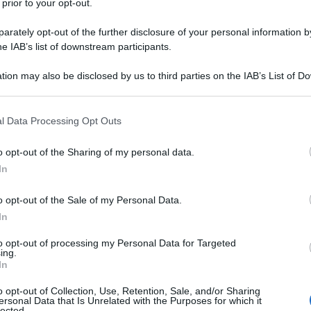
 prior to your opt-out.
rately opt-out of the further disclosure of your personal information by
he IAB’s list of downstream participants.
tion may also be disclosed by us to third parties on the IAB’s List of 
Descrizione tipo ricetta:
RRL – LIMITATIVA
 that may further disclose it to other third parties.
RIPETIBILE
 that this website/app uses one or more Google services and may gath
l Data Processing Opt Outs
Forma farmaceutica:
COMPRESSE
including but not limited to your visit or usage behaviour. You may click 
RIVESTITE
 to Google and its third-party tags to use your data for below specifi
o opt-out of the Sharing of my personal data.
ogle consent section.
io fisico è indicato per migliorare il controllo della
In
 di tipo 2: come monoterapia • quando la metformina
a o è controindicata a causa della compromissione
o opt-out of the Sale of my Personal Data.
associazione con altri medicinali per il trattamento
In
questi non forniscono un adeguato controllo della
er i dati disponibili sulle diverse combinazioni).
to opt-out of processing my Personal Data for Targeted
ing.
In
o opt-out of Collection, Use, Retention, Sale, and/or Sharing
ersonal Data that Is Unrelated with the Purposes for which it
 pregelatinizzato (di mais) Amido di mais
lected.