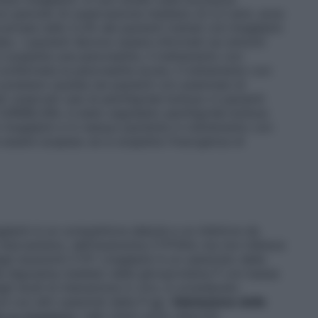
n periodo di osservazione mediano di 2,2 anni, sono
certata nello 0,3% dei pazienti trattati con linagliptin
ebo. I pazienti devono essere informati sui sintomi
si sospetta una pancreatite, il trattamento con
confermata la pancreatite acuta, il trattamento con
 prestare cautela nei pazienti con anamnesi di
ti osservati casi di pemfigoide bolloso in pazienti
 CARMELINA, è stato segnalato pemfigoide bolloso
 linagliptin e in nessun paziente in trattamento con
 essere sospeso se si sospetta l’insorgenza di
gliptin è un competitore debole e un inibitore da
 meccanismo, dell’isoenzima CYP3A4, ma non inibisce
gli isoenzimi CYP. Linagliptin è un substrato della
lla digossina mediato dalla glicoproteina P con bassa
egli studi di interazione
in vivo
, è considerato
ni con altri substrati della P-gp.
Valutazione delle
i su linagliptin
I dati clinici sotto descritti