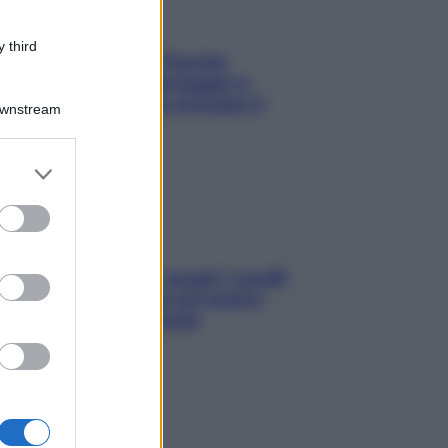
 third
Fame dopo cena? Perché
succede e 6 snack leggeri e
appetitosi che non rovinano il
Downstream
sonno
er and store
to grant or
ed purposes
Non solo Maldive: scopri i coralli
che si nascondono nel nostro
Mediterraneo (e come
proteggerli)