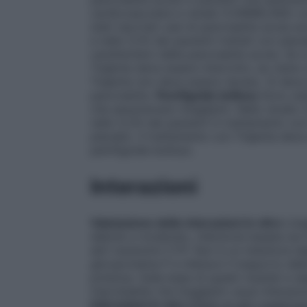
cardiovascolare e renale (CARMELINA) co
stati riportati casi di pancreatite acuta ac
e nello 0,1% dei pazienti trattati con plac
caratteristici della pancreatite acuta. Se 
Trajenta deve essere interrotto; se viene 
Trajenta non deve essere ripreso. Si deve
pancreatite.
Pemfigoide bolloso
Sono sta
che assumevano linagliptin. Nello studio
nello 0,2% dei pazienti in trattamento con
placebo. Il trattamento con Trajenta deve
pemfigoide bolloso.
Interazioni
Valutazione delle interazioni
in vitro
Lina
debole a moderato, inibizione basata sul
altri isoenzimi CYP. Non è un induttore de
glicoproteina P e inibisce il trasporto de
potenza. Sulla base di questi risultati e d
improbabile che linagliptin causi interazio
interazioni
in vivo
Effetti di altri medicinal