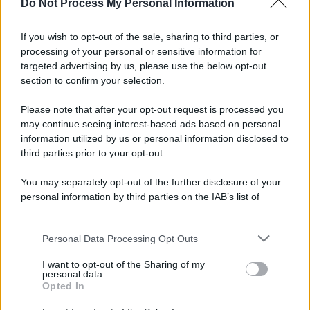
Do Not Process My Personal Information
If you wish to opt-out of the sale, sharing to third parties, or
processing of your personal or sensitive information for
targeted advertising by us, please use the below opt-out
section to confirm your selection.
Please note that after your opt-out request is processed you
may continue seeing interest-based ads based on personal
information utilized by us or personal information disclosed to
third parties prior to your opt-out.
You may separately opt-out of the further disclosure of your
personal information by third parties on the IAB’s list of
downstream participants.
Personal Data Processing Opt Outs
This information may also be disclosed by us to third parties
on the IAB’s List of Downstream Participants that may further
I want to opt-out of the Sharing of my
disclose it to other third parties.
personal data.
Opted In
Please note that this website/app uses one or more Google
services and may gather and store information including but