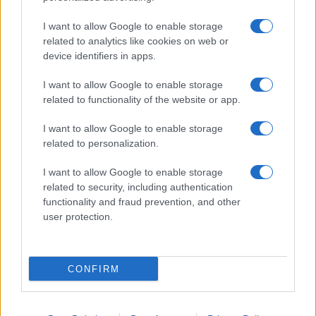
I want to allow Google to enable storage
related to analytics like cookies on web or
device identifiers in apps.
I want to allow Google to enable storage
related to functionality of the website or app.
I want to allow Google to enable storage
related to personalization.
I want to allow Google to enable storage
related to security, including authentication
functionality and fraud prevention, and other
user protection.
CONFIRM