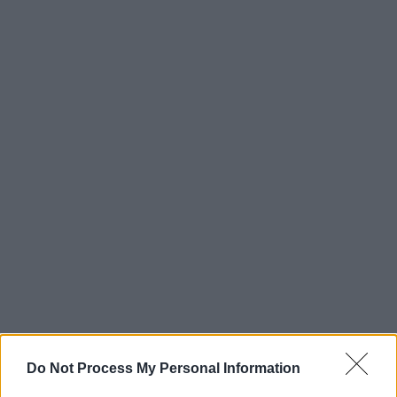
Do Not Process My Personal Information