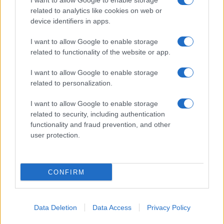
I want to allow Google to enable storage
related to analytics like cookies on web or
device identifiers in apps.
I want to allow Google to enable storage
related to functionality of the website or app.
I want to allow Google to enable storage
related to personalization.
I want to allow Google to enable storage
related to security, including authentication
functionality and fraud prevention, and other
user protection.
CONFIRM
Data Deletion
Data Access
Privacy Policy