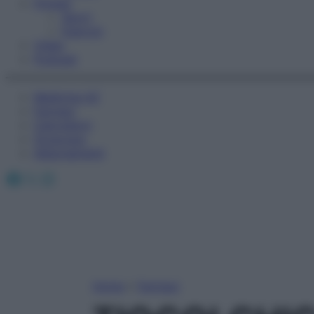
Fitness
Sport
Esercizi
Video
Podcast
Medicina AZ
Farmaci
Calcolatori
Oroscopo
Abbonamenti
Facebook
X
Instagram
Home
»
Farmaci