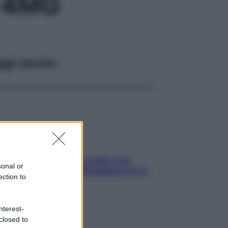
 4MG
ggi anche
Aria condizionata: usala così,
sonal or
senza rischiare raffreddore & Co.
ection to
nterest-
closed to