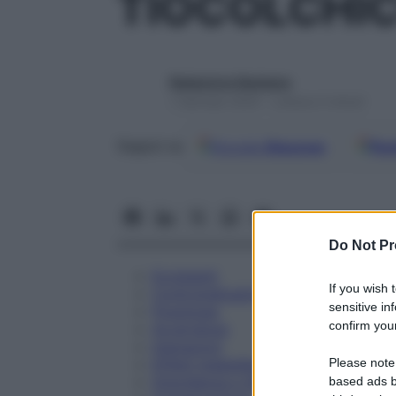
TIOCOLCHIC
Redazione Starbene
1 Gennaio 2025 – Lettura 4 minuti
Google
Discover
Fon
Seguici su
Do Not Pr
Eccipienti
If you wish 
Controindicazioni
sensitive in
Posologia
confirm your
Avvertenze
Interazioni
Please note
Effetti Indesiderati
Gravidanza e Allattamento
based ads b