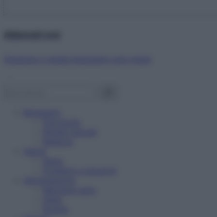
Abbonati ora!
Starbene ti regala benessere ogni mese!
Benessere
Psicologia
Rimedi naturali
Bellezza
Salute
News
Problemi e soluzioni
Alimentazione
Mangiare sano
Diete
Ricette