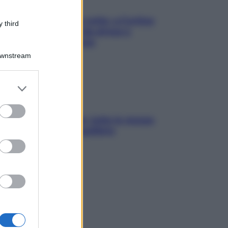
Mindfulness tra le vette: a Cortina
 third
due giorni lontani da stress e
ansia da smartphone
Downstream
er and store
to grant or
ed purposes
SOS pelle irritabile: tutte le mosse
per riportarla in equilibrio