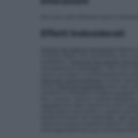
Interazioni
Non sono stati effettuati studi di interazi
Effetti Indesiderati
Disturbi del sistema immunitario
Reazioni 
orticaria, Molto rara: ipotensione, Non no
anafilattico.
Patologie del sistema nervos
obnubilamento passeggero. Non nota: ma
minuti successivi a somministrazione intr
Patologie gastrointestinali
Comuni: diarrea
pirosi.
Patologie epatobiliari
Non nota: dan
citolitica e colestatica (vedere paragrafo
Non comune: reazioni cutanee allergiche
segnalazione delle reazioni avverse sospe
medicinale è importante, in quanto perm
beneficio/rischio del medicinale. Agli oper
reazione avversa sospetta tramite il siste
www.agenziafarmaco.gov.it/it/responsabil