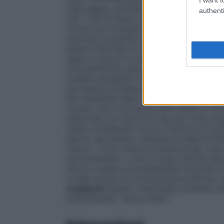
vasovagale, pertanto il paziente deve es
authenti
4.8). Casi di danno epatico sono stati ri
inclusi casi di epatite citolitica e colesta
riportati in pazienti che assumevano in 
essere informati di interrompere il tratt
segni e sintomi di danno epatico (vedere 
crisi epilettiche specialmente in pazienti c
(vedere paragrafo 4.8). Nel caso si dime
successiva evitando di assumere dosi ravv
dei metaboliti della tiocolchicoside (SL5
numero dei cromosomi nelle cellule in div
osservata con dosi di 8 mg due volte al g
viene considerata come un fattore di risch
aborto spontaneo, alterazione della fertili
cancro. Come misura precauzionale, l’uso 
raccomandata o l’uso a lungo termine devo
devono essere accuratamente informati cir
e sulle misure di contraccezione efficaci 
eccipienti
Questo medicinale contiene men
praticamente "senza sodio".