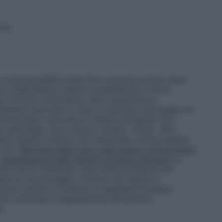
one.
di ipersensibilità quali: Non comune: prurito, Rara:
ta: angioedema, reazioni anafilattiche e shock
o
Comune: sonnolenza. Rara: agitazione e
lessere associato o meno a sincope vasovagale nei
amuscolare, convulsioni (vedere paragrafo 4.4.).
, gastralgia. Non comuni: nausea, vomito. Rari:
no epatico indotto dal medicinale, incluse epatite
 4.4).
Patologie della cute e del tessuto sottocutaneo
.
Segnalazione delle reazioni avverse sospette
La
tte che si verificano dopo l’autorizzazione del
ette un monitoraggio continuo del rapporto
atori sanitari è richiesto di segnalare qualsiasi
ma nazionale di segnalazione all’indirizzo
i.