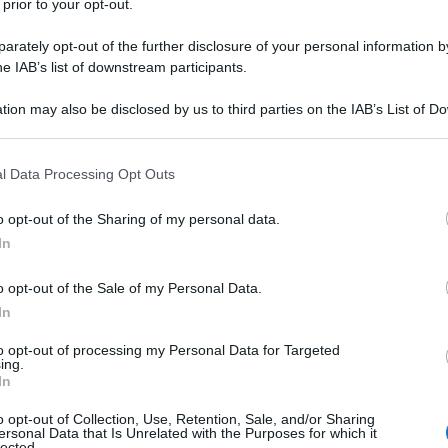
 prior to your opt-out.
rately opt-out of the further disclosure of your personal information by
he IAB’s list of downstream participants.
tion may also be disclosed by us to third parties on the IAB’s List of 
Descrizione tipo ricetta:
RR – RIPETIBILE
 that may further disclose it to other third parties.
10V IN 6MESI
 that this website/app uses one or more Google services and may gath
l Data Processing Opt Outs
Forma farmaceutica:
SOLUZIONE
including but not limited to your visit or usage behaviour. You may click 
INIETTABILE
 to Google and its third-party tags to use your data for below specifi
o opt-out of the Sharing of my personal data.
ogle consent section.
In
Presenza Lattosio:
No
o opt-out of the Sale of my Personal Data.
olari dolorose nelle patologie acute della colonna
dai 16 anni in poi.
In
to opt-out of processing my Personal Data for Targeted
ing.
In
tabili.
o opt-out of Collection, Use, Retention, Sale, and/or Sharing
ersonal Data that Is Unrelated with the Purposes for which it
lected.