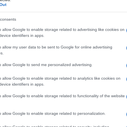
Out
consents
– nei pazienti con ipersensibilità al principio attivo
 al paragrafo 6.1 – nei pazienti con paralisi flaccida,
o allow Google to enable storage related to advertising like cookies on
odo di gravidanza – durante l’allattamento – nelle
evice identifiers in apps.
cettivi.
o allow my user data to be sent to Google for online advertising
s.
to allow Google to send me personalized advertising.
 è di 4 mg ogni 12 ore (8 mg al giorno). La durata
ecutivi. Dosi superiori a quelle raccomandate o l’uso
o allow Google to enable storage related to analytics like cookies on
edere paragrafo 4.4).
Popolazione pediatrica
evice identifiers in apps.
essere usato nei bambini e negli adolescenti sotto
i sicurezza (vedere paragrafo 5.3).
Modo di
ntramuscolare.
o allow Google to enable storage related to functionality of the website
o allow Google to enable storage related to personalization.
lare sono stati osservati episodi di sincope
o allow Google to enable storage related to security, including